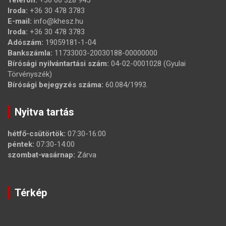
Telefon:
+36 66 328 945
Iroda:
+36 30 478 3783
E-mail:
info@khesz.hu
Iroda:
+36 30 478 3783
Adószám:
19059181-1-04
Bankszámla:
11733003-20030188-00000000
Bírósági nyilvántartási szám:
04-02-0001028 (Gyulai
Törvényszék)
Bírósági bejegyzés száma:
60.084/1993.
Nyitva tartás
hétfő-csütörtök:
07:30-16:00
péntek:
07:30-14:00
szombat-vasárnap:
Zárva
Térkép