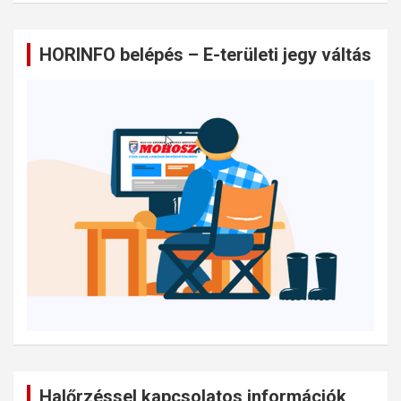
HORINFO belépés – E-területi jegy váltás
Halőrzéssel kapcsolatos információk