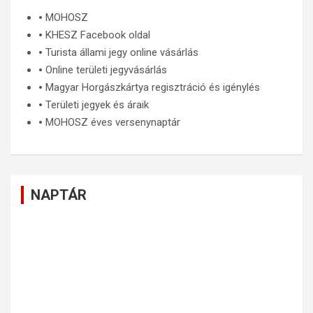
🞄
MOHOSZ
🞄
KHESZ Facebook oldal
🞄
Turista állami jegy online vásárlás
🞄
Online területi jegyvásárlás
🞄
Magyar Horgászkártya regisztráció és igénylés
🞄
Területi jegyek és áraik
🞄
MOHOSZ éves versenynaptár
NAPTÁR