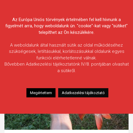
Skip
Körösvidéki Horgász
to
content
Az Európa Uniós törvények értelmében fel kell hívnunk a
Egyesületek Szövetsége
figyelmét arra, hogy weboldalunk ún. "cookie"-kat vagy "sütiket"
telepíthet az Ön készülékére.
A weboldalunk által használt sütik az oldal működéséhez
szükségesek, letiltásukkal, korlátozásukkal oldalunk egyes
funkciói elérhetetlenné válnak.
Bővebben Adatkezelési tájékoztatónk IV/8. pontjában olvashat
a sütikről.
Megértettem
Adatkezelési tájékoztató