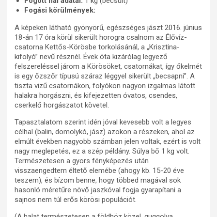
Fogott hal adatai:
1 kg (becsült)
Fogási körülmények:
A képeken látható gyönyörű, egészséges jászt 2016. június
18-án 17 óra körül sikerült horogra csalnom az Élővíz-
csatorna Kettős-Körösbe torkolásánál, a „Krisztina-
kifolyó” nevű résznél. Évek óta kizárólag legyező
felszereléssel járom a Körösöket, csatornákat, így őkelmét
is egy őzszőr típusú száraz léggyel sikerült „becsapni”. A
tiszta vizű csatornákon, folyókon nagyon izgalmas látott
halakra horgászni, és kifejezetten óvatos, csendes,
cserkelő horgászatot követel.
Tapasztalatom szerint idén jóval kevesebb volt a legyes
célhal (balin, domolykó, jász) azokon a részeken, ahol az
elmúlt években nagyobb számban jelen voltak, ezért is volt
nagy meglepetés, ez a szép példány. Súlya bő 1 kg volt.
Természetesen a gyors fényképezés után
visszaengedtem éltető elemébe (ahogy kb. 15-20 éve
teszem), és bízom benne, hogy többed magával sok
hasonló méretűre növő jaszkóval fogja gyarapítani a
sajnos nem túl erős körösi populációt.
(A halat természetesen a földhöz közel, guggolva