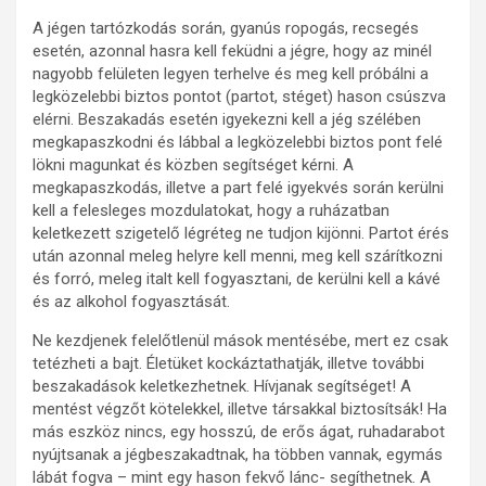
A jégen tartózkodás során, gyanús ropogás, recsegés
esetén, azonnal hasra kell feküdni a jégre, hogy az minél
nagyobb felületen legyen terhelve és meg kell próbálni a
legközelebbi biztos pontot (partot, stéget) hason csúszva
elérni. Beszakadás esetén igyekezni kell a jég szélében
megkapaszkodni és lábbal a legközelebbi biztos pont felé
lökni magunkat és közben segítséget kérni. A
megkapaszkodás, illetve a part felé igyekvés során kerülni
kell a felesleges mozdulatokat, hogy a ruházatban
keletkezett szigetelő légréteg ne tudjon kijönni. Partot érés
után azonnal meleg helyre kell menni, meg kell szárítkozni
és forró, meleg italt kell fogyasztani, de kerülni kell a kávé
és az alkohol fogyasztását.
Ne kezdjenek felelőtlenül mások mentésébe, mert ez csak
tetézheti a bajt. Életüket kockáztathatják, illetve további
beszakadások keletkezhetnek. Hívjanak segítséget! A
mentést végzőt kötelekkel, illetve társakkal biztosítsák! Ha
más eszköz nincs, egy hosszú, de erős ágat, ruhadarabot
nyújtsanak a jégbeszakadtnak, ha többen vannak, egymás
lábát fogva – mint egy hason fekvő lánc- segíthetnek. A