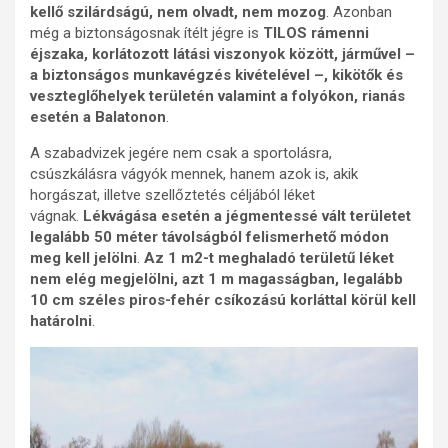
kellő szilárdságú, nem olvadt, nem mozog
. Azonban
még a biztonságosnak ítélt jégre is
TILOS rámenni
éjszaka, korlátozott látási viszonyok között, járművel –
a biztonságos munkavégzés kivételével –, kikötők és
veszteglőhelyek területén valamint a folyókon, rianás
esetén a Balatonon
.
A szabadvizek jegére nem csak a sportolásra,
csúszkálásra vágyók mennek, hanem azok is, akik
horgászat, illetve szellőztetés céljából léket
vágnak.
Lékvágása esetén a jégmentessé vált területet
legalább 50 méter távolságból felismerhető módon
meg kell jelölni
.
Az 1 m2-t meghaladó területű léket
nem elég megjelölni, azt 1 m magasságban, legalább
10 cm széles piros-fehér csíkozású korláttal körül kell
határolni
.