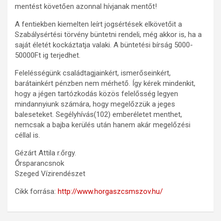
mentést követően azonnal hívjanak mentőt!
A fentiekben kiemelten leírt jogsértések elkövetőit a
Szabálysértési törvény büntetni rendeli, még akkor is, ha a
saját életét kockáztatja valaki. A büntetési bírság 5000-
50000Ft ig terjedhet.
Felelésségünk családtagjainkért, ismerőseinkért,
barátainkért pénzben nem mérhető. Így kérek mindenkit,
hogy a jégen tartózkodás közös felelősség legyen
mindannyiunk számára, hogy megelőzzük a jeges
baleseteket. Segélyhívás(102) emberéletet menthet,
nemcsak a bajba kerülés után hanem akár megelőzési
céllal is.
Gézárt Attila r.őrgy.
Őrsparancsnok
Szeged Vízirendészet
Cikk forrása:
http://www.horgaszcsmszov.hu/