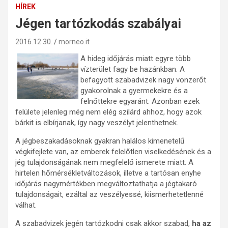
HÍREK
Jégen tartózkodás szabályai
2016.12.30.
morneo.it
A hideg időjárás miatt egyre több
vízterület fagy be hazánkban. A
befagyott szabadvizek nagy vonzerőt
gyakorolnak a gyermekekre és a
felnőttekre egyaránt. Azonban ezek
felülete jelenleg még nem elég szilárd ahhoz, hogy azok
bárkit is elbírjanak, így nagy veszélyt jelenthetnek.
A jégbeszakadásoknak gyakran halálos kimenetelű
végkifejlete van, az emberek felelőtlen viselkedésének és a
jég tulajdonságának nem megfelelő ismerete miatt. A
hirtelen hőmérsékletváltozások, illetve a tartósan enyhe
időjárás nagymértékben megváltoztathatja a jégtakaró
tulajdonságait, ezáltal az veszélyessé, kiismerhetetlenné
válhat.
A szabadvizek jegén tartózkodni csak akkor szabad,
ha az