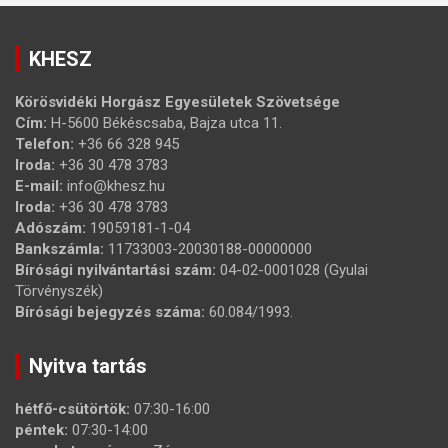
KHESZ
Körösvidéki Horgász Egyesületek Szövetsége
Cím:
H-5600 Békéscsaba, Bajza utca 11.
Telefon:
+36 66 328 945
Iroda:
+36 30 478 3783
E-mail:
info@khesz.hu
Iroda:
+36 30 478 3783
Adószám:
19059181-1-04
Bankszámla:
11733003-20030188-00000000
Bírósági nyilvántartási szám:
04-02-0001028 (Gyulai
Törvényszék)
Bírósági bejegyzés száma:
60.084/1993.
Nyitva tartás
hétfő-csütörtök:
07:30-16:00
péntek:
07:30-14:00