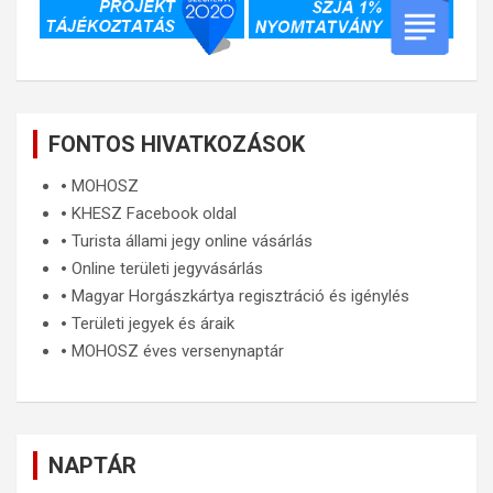
FONTOS HIVATKOZÁSOK
🞄
MOHOSZ
🞄
KHESZ Facebook oldal
🞄
Turista állami jegy online vásárlás
🞄
Online területi jegyvásárlás
🞄
Magyar Horgászkártya regisztráció és igénylés
🞄
Területi jegyek és áraik
🞄
MOHOSZ éves versenynaptár
NAPTÁR