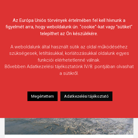
Skip
Körösvidéki Horgász
to
content
Az Európa Uniós törvények értelmében fel kell hívnunk a
Egyesületek Szövetsége
figyelmét arra, hogy weboldalunk ún. "cookie"-kat vagy "sütiket"
telepíthet az Ön készülékére.
A weboldalunk által használt sütik az oldal működéséhez
szükségesek, letiltásukkal, korlátozásukkal oldalunk egyes
funkciói elérhetetlenné válnak.
Bővebben Adatkezelési tájékoztatónk IV/8. pontjában olvashat
a sütikről.
Megértettem
Adatkezelési tájékoztató