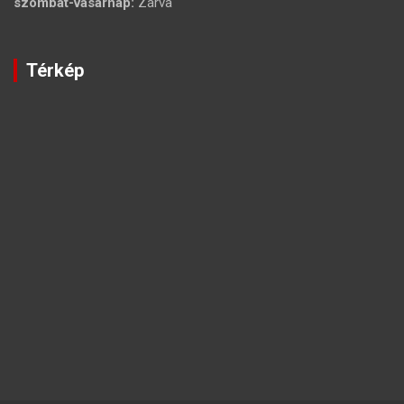
szombat-vasárnap:
Zárva
Térkép