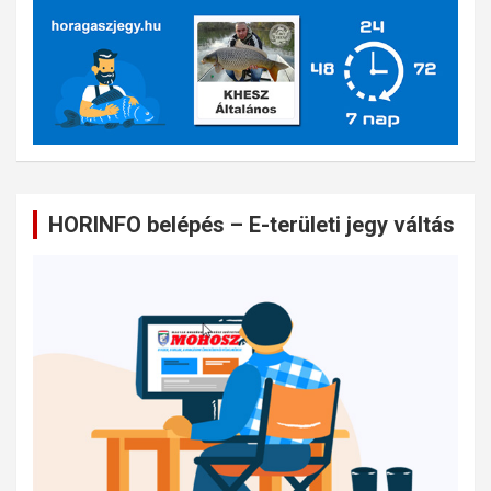
HORINFO belépés – E-területi jegy váltás