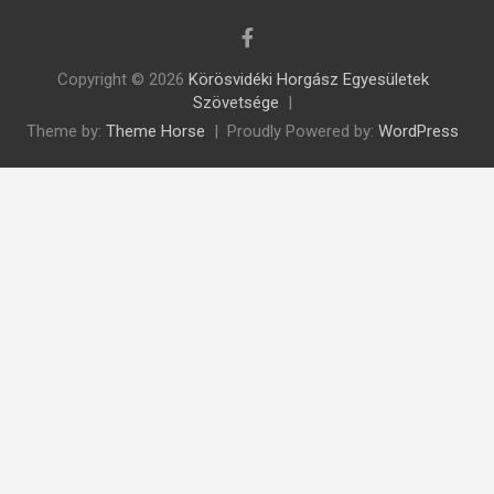
Copyright © 2026
Körösvidéki Horgász Egyesületek
Szövetsége
Theme by:
Theme Horse
Proudly Powered by:
WordPress