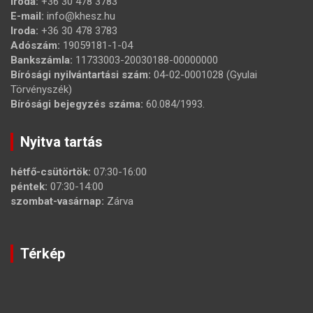
Iroda:
+36 30 478 3783
E-mail:
info@khesz.hu
Iroda:
+36 30 478 3783
Adószám:
19059181-1-04
Bankszámla:
11733003-20030188-00000000
Bírósági nyilvántartási szám:
04-02-0001028 (Gyulai
Törvényszék)
Bírósági bejegyzés száma:
60.084/1993.
Nyitva tartás
hétfő-csütörtök:
07:30-16:00
péntek:
07:30-14:00
szombat-vasárnap:
Zárva
Térkép