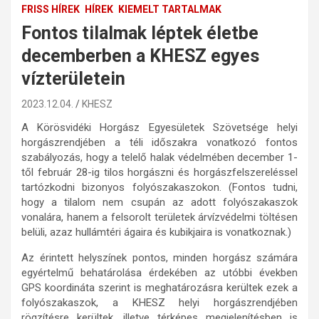
FRISS HÍREK
HÍREK
KIEMELT TARTALMAK
Fontos tilalmak léptek életbe
decemberben a KHESZ egyes
vízterületein
2023.12.04.
KHESZ
A Körösvidéki Horgász Egyesületek Szövetsége helyi
horgászrendjében a téli időszakra vonatkozó fontos
szabályozás, hogy a telelő halak védelmében december 1-
től február 28-ig tilos horgászni és horgászfelszereléssel
tartózkodni bizonyos folyószakaszokon. (Fontos tudni,
hogy a tilalom nem csupán az adott folyószakaszok
vonalára, hanem a felsorolt területek árvízvédelmi töltésen
belüli, azaz hullámtéri ágaira és kubikjaira is vonatkoznak.)
Az érintett helyszínek pontos, minden horgász számára
egyértelmű behatárolása érdekében az utóbbi években
GPS koordináta szerint is meghatározásra kerültek ezek a
folyószakaszok, a KHESZ helyi horgászrendjében
rögzítésre kerültek, illetve térképes megjelenítésben is