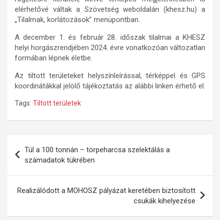
elérhetővé váltak a Szövetség weboldalán (khesz.hu) a
„Tilalmak, korlátozások” menüpontban.
A december 1. és február 28. időszak tilalmai a KHESZ
helyi horgászrendjében 2024. évre vonatkozóan változatlan
formában lépnek életbe.
Az tiltott területeket helyszínleírással, térképpel és GPS
koordinátákkal jelölő tájékoztatás az alábbi linken érhető el.
Tags:
Tiltott területek
Bejegyzés
Túl a 100 tonnán – törpeharcsa szelektálás a
navigáció
számadatok tükrében
Realizálódott a MOHOSZ pályázat keretében biztosított
csukák kihelyezése