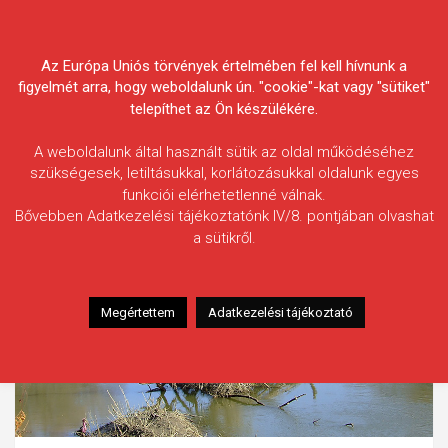
Skip
Körösvidéki Horgász
to
content
Az Európa Uniós törvények értelmében fel kell hívnunk a
Egyesületek Szövetsége
figyelmét arra, hogy weboldalunk ún. "cookie"-kat vagy "sütiket"
telepíthet az Ön készülékére.
A weboldalunk által használt sütik az oldal működéséhez
szükségesek, letiltásukkal, korlátozásukkal oldalunk egyes
funkciói elérhetetlenné válnak.
Bővebben Adatkezelési tájékoztatónk IV/8. pontjában olvashat
a sütikről.
Megértettem
Adatkezelési tájékoztató