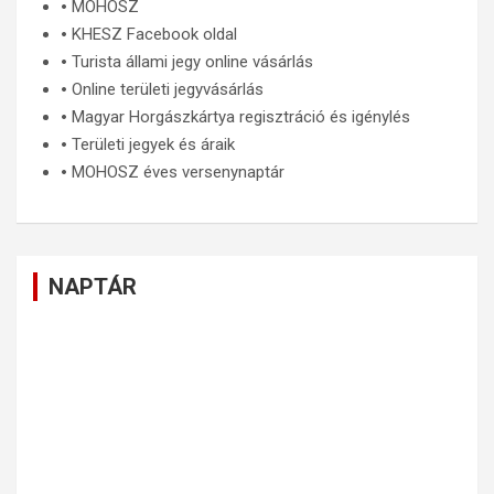
🞄
MOHOSZ
🞄
KHESZ Facebook oldal
🞄
Turista állami jegy online vásárlás
🞄
Online területi jegyvásárlás
🞄
Magyar Horgászkártya regisztráció és igénylés
🞄
Területi jegyek és áraik
🞄
MOHOSZ éves versenynaptár
NAPTÁR