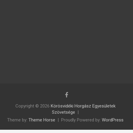
Copyright © 2026
Körösvidéki Horgász Egyesületek
Szövetsége
Theme by:
Theme Horse
Proudly Powered by:
WordPress