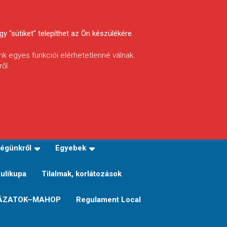
y "sütiket" telepíthet az Ön készülékére.
nk egyes funkciói elérhetetlenné válnak.
ől.
INFÓ
Helyi horgászrend
égünkről
Egyebek
Sulikupa
Tilalmak, korlátozások
ÁZATOK–MAHOP
Regulament Local