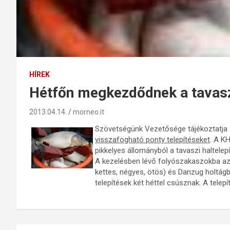
HÍREK
Hétfőn megkezdődnek a tavaszi
2013.04.14.
morneo.it
Szövetségünk Vezetősége tájékoztatja
visszafogható ponty telepítéseket
. A K
pikkelyes állományból a tavaszi haltelep
A kezelésben lévő folyószakaszokba az
kettes, négyes, ötös) és Danzug holtág
telepítések
két héttel
csúsznak. A telepí