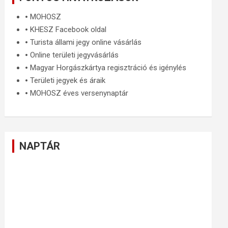
🞄
MOHOSZ
🞄
KHESZ Facebook oldal
🞄
Turista állami jegy online vásárlás
🞄
Online területi jegyvásárlás
🞄
Magyar Horgászkártya regisztráció és igénylés
🞄
Területi jegyek és áraik
🞄
MOHOSZ éves versenynaptár
NAPTÁR