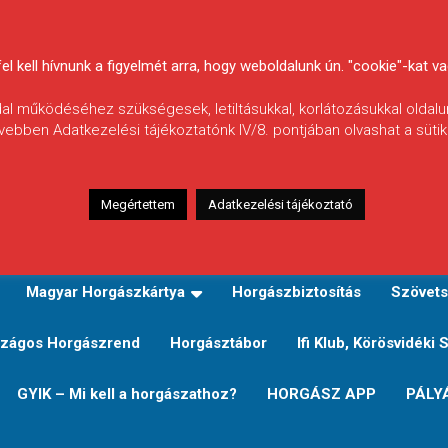
 kell hívnunk a figyelmét arra, hogy weboldalunk ún. "cookie"-kat vag
ldal működéséhez szükségesek, letiltásukkal, korlátozásukkal oldalu
vebben Adatkezelési tájékoztatónk IV/8. pontjában olvashat a sütikr
Megértettem
Adatkezelési tájékoztató
zeink
TERÜLETI JEGY TÍPUSOK ÉS ÁRAIK
Verseny
Magyar Horgászkártya
Horgászbiztosítás
Szövets
zágos Horgászrend
Horgásztábor
Ifi Klub, Körösvidéki 
GYIK – Mi kell a horgászathoz?
HORGÁSZ APP
PÁLY