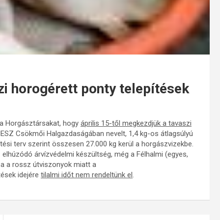
 horogérett ponty telepítések
 a Horgásztársakat, hogy
április 15-től megkezdjük a tavaszi
HESZ Csökmői Halgazdaságában nevelt, 1,4 kg-os átlagsúlyú
ítési terv szerint összesen 27.000 kg kerül a horgászvizekbe.
 elhúzódó árvízvédelmi készültség
,
még a Félhalmi (egyes,
ba a rossz útviszonyok miatt a
tések idejére
tilalmi időt nem rendeltünk el
.