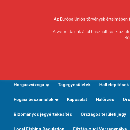
Skip
to
Körösvidéki Horgász
content
Az Európa Uniós törvények értelmében fel
Egyesületek
A weboldalunk által használt sütik az o
Bő
Szövetsége
E-TERÜLETI JEGY VÁLTÁS
Kezdőoldal
Horgászvi
Horgászvizsga
Tagegyesületek
Haltelepítések
Fogási beszámolók
Kapcsolat
Halőrzés
Ors
Bizományos jegyértékesítés
Országos területi jegy
Local Fishing Regulation
Fűzfás-zugi Versenypálya