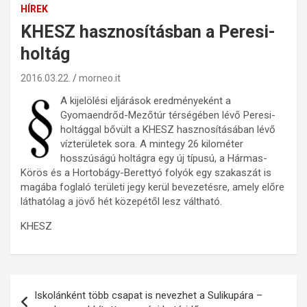
HÍREK
KHESZ hasznosításban a Peresi-
holtág
2016.03.22.
morneo.it
A kijelölési eljárások eredményeként a
Gyomaendrőd-Mezőtúr térségében lévő Peresi-
holtággal bővült a KHESZ hasznosításában lévő
vízterületek sora. A mintegy 26 kilométer
hosszúságú holtágra egy új típusú, a Hármas-
Körös és a Hortobágy-Berettyó folyók egy szakaszát is
magába foglaló területi jegy kerül bevezetésre, amely előre
láthatólag a jövő hét közepétől lesz váltható.
KHESZ
Bejegyzés
Iskolánként több csapat is nevezhet a Sulikupára –
navigáció