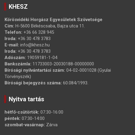
KHESZ
Körösvidéki Horgász Egyesületek Szövetsége
Cím:
H-5600 Békéscsaba, Bajza utca 11.
Telefon:
+36 66 328 945
Iroda:
+36 30 478 3783
E-mail:
info@khesz.hu
Iroda:
+36 30 478 3783
Adószám:
19059181-1-04
Bankszámla:
11733003-20030188-00000000
Bírósági nyilvántartási szám:
04-02-0001028 (Gyulai
Törvényszék)
Bírósági bejegyzés száma:
60.084/1993.
Nyitva tartás
hétfő-csütörtök:
07:30-16:00
péntek:
07:30-14:00
szombat-vasárnap:
Zárva