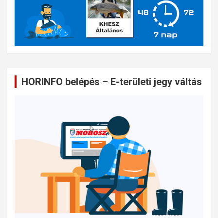
HORINFO belépés – E-területi jegy váltás