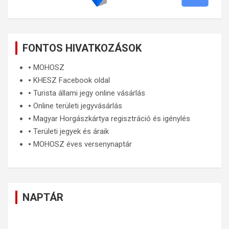
FONTOS HIVATKOZÁSOK
🞄
MOHOSZ
🞄
KHESZ Facebook oldal
🞄
Turista állami jegy online vásárlás
🞄
Online területi jegyvásárlás
🞄
Magyar Horgászkártya regisztráció és igénylés
🞄
Területi jegyek és áraik
🞄
MOHOSZ éves versenynaptár
NAPTÁR