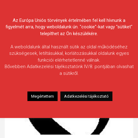
Skip
Körösvidéki Horgász
to
content
Az Európa Uniós törvények értelmében fel kell hívnunk a
Egyesületek Szövetsége
figyelmét arra, hogy weboldalunk ún. "cookie"-kat vagy "sütiket"
telepíthet az Ön készülékére.
A weboldalunk által használt sütik az oldal működéséhez
szükségesek, letiltásukkal, korlátozásukkal oldalunk egyes
funkciói elérhetetlenné válnak.
Bővebben Adatkezelési tájékoztatónk IV/8. pontjában olvashat
a sütikről.
Megértettem
Adatkezelési tájékoztató