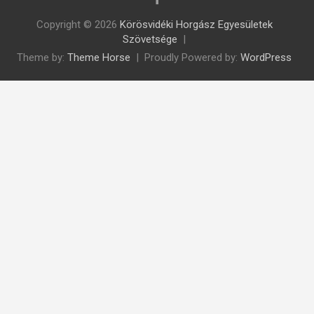
Copyright © 2026
Körösvidéki Horgász Egyesületek
Szövetsége
Theme by:
Theme Horse
Proudly Powered by:
WordPress