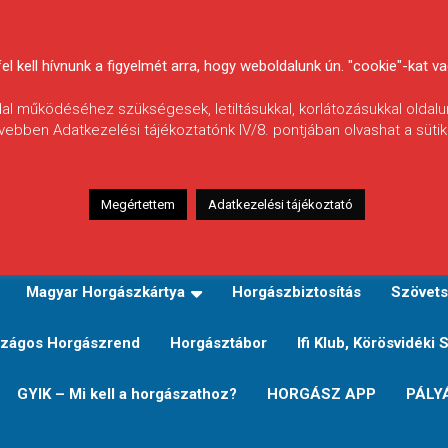
 kell hívnunk a figyelmét arra, hogy weboldalunk ún. "cookie"-kat vag
ldal működéséhez szükségesek, letiltásukkal, korlátozásukkal oldalu
vebben Adatkezelési tájékoztatónk IV/8. pontjában olvashat a sütikr
Megértettem
Adatkezelési tájékoztató
zeink
TERÜLETI JEGY TÍPUSOK ÉS ÁRAIK
Verseny
Magyar Horgászkártya
Horgászbiztosítás
Szövets
zágos Horgászrend
Horgásztábor
Ifi Klub, Körösvidéki 
GYIK – Mi kell a horgászathoz?
HORGÁSZ APP
PÁLY