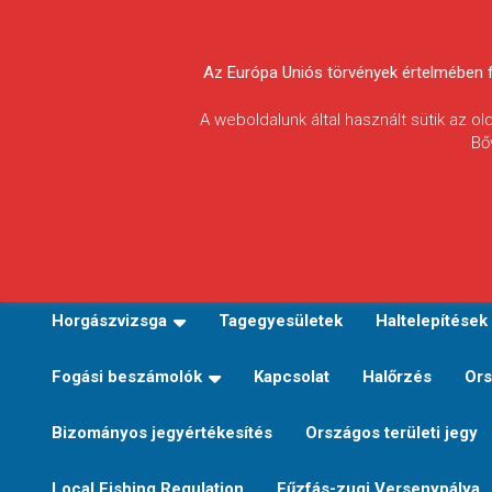
Skip
to
Körösvidéki Horgász
content
Az Európa Uniós törvények értelmében fel
Egyesületek
A weboldalunk által használt sütik az o
Bő
Szövetsége
E-TERÜLETI JEGY VÁLTÁS
Kezdőoldal
Horgászvi
Horgászvizsga
Tagegyesületek
Haltelepítések
Fogási beszámolók
Kapcsolat
Halőrzés
Ors
Bizományos jegyértékesítés
Országos területi jegy
Local Fishing Regulation
Fűzfás-zugi Versenypálya