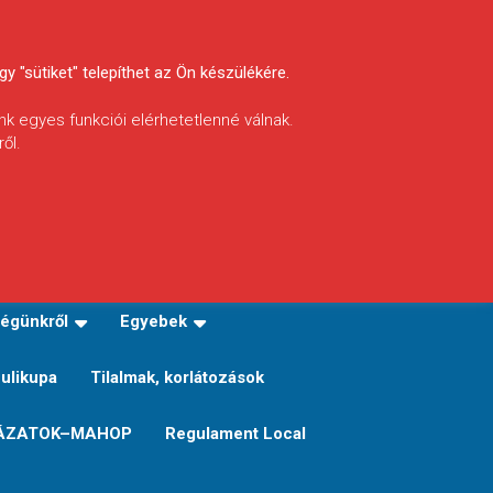
y "sütiket" telepíthet az Ön készülékére.
nk egyes funkciói elérhetetlenné válnak.
ől.
INFÓ
Helyi horgászrend
égünkről
Egyebek
Sulikupa
Tilalmak, korlátozások
ÁZATOK–MAHOP
Regulament Local