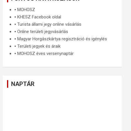
🞄
MOHOSZ
🞄
KHESZ Facebook oldal
🞄
Turista állami jegy online vásárlás
🞄
Online területi jegyvásárlás
🞄
Magyar Horgászkártya regisztráció és igénylés
🞄
Területi jegyek és áraik
🞄
MOHOSZ éves versenynaptár
NAPTÁR