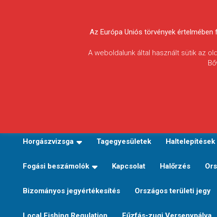
Skip
to
Körösvidéki Horgász
content
Az Európa Uniós törvények értelmében fel
Egyesületek
A weboldalunk által használt sütik az o
Bő
Szövetsége
E-TERÜLETI JEGY VÁLTÁS
Kezdőoldal
Horgászvi
Horgászvizsga
Tagegyesületek
Haltelepítések
Fogási beszámolók
Kapcsolat
Halőrzés
Ors
Bizományos jegyértékesítés
Országos területi jegy
Local Fishing Regulation
Fűzfás-zugi Versenypálya