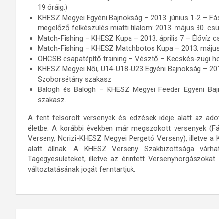
19 óráig.)
KHESZ Megyei Egyéni Bajnokság – 2013. június 1-2 – Fás
megelőző felkészülés miatti tilalom: 2013. május 30. csüt
Match-Fishing – KHESZ Kupa – 2013. április 7 – Élővíz
Match-Fishing – KHESZ Matchbotos Kupa – 2013. május 
OHCSB csapatépítő training – Vésztő – Kecskés-zugi hol
KHESZ Megyei Női, U14-U18-U23 Egyéni Bajnokság – 201
Szoborsétány szakasz
Balogh és Balogh – KHESZ Megyei Feeder Egyéni Bajn
szakasz.
A fent felsorolt versenyek és edzések ideje alatt az adot
életbe.
A korábbi években már megszokott versenyek (Fá
Verseny, Norizi-KHESZ Megyei Pergető Verseny), illetve a K
alatt állnak. A KHESZ Verseny Szakbizottsága várh
Tagegyesületeket, illetve az érintett Versenyhorgászoka
változtatásának jogát fenntartjuk.
Bejegyzés