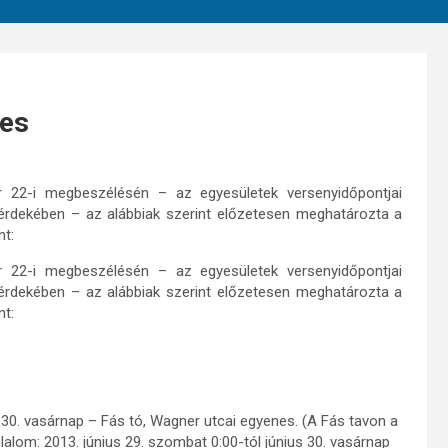
tes
 22-i megbeszélésén – az egyesületek versenyidőpontjai
érdekében – az alábbiak szerint előzetesen meghatározta a
nt:
 22-i megbeszélésén – az egyesületek versenyidőpontjai
érdekében – az alábbiak szerint előzetesen meghatározta a
nt:
0. vasárnap – Fás tó, Wagner utcai egyenes. (A Fás tavon a
lalom: 2013. június 29. szombat 0:00-tól június 30. vasárnap