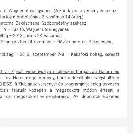
 tó, Wagner utcai egyenes. (A Fás tavon a verseny és az azt
örtök 6 órától június 2. vasárnap 14 óráig.)
 csatorna, Békéscsaba, Szoborsétány szakasz
19 – Fás tó, Wagner utcai egyenes
tág – 2013. június 23. vasárnap
3. augusztus 24. szombat – Élővíz csatorna, Békéscsaba,
okság – 2013. szeptember 7-8 – Kákafoki holtág, kereszt
t víz kijelölt versenypálya szakaszán horgászati tilalom lép
s tavi Harcsafogó Verseny, Pünkösdi Félhalmi Nagyhalfogó
HESZ Ifi Klubjának versenyei és programjai jelenleg tervezés
atóan február közepén a megszokott módon értesíti a
t a már megszokott versenykiírásról. Az időpontok előzetes