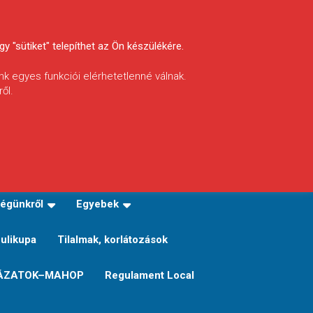
y "sütiket" telepíthet az Ön készülékére.
nk egyes funkciói elérhetetlenné válnak.
ől.
INFÓ
Helyi horgászrend
égünkről
Egyebek
Sulikupa
Tilalmak, korlátozások
ÁZATOK–MAHOP
Regulament Local