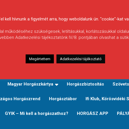
 kell hívnunk a figyelmét arra, hogy weboldalunk ún. "cookie"-kat vag
ldal működéséhez szükségesek, letiltásukkal, korlátozásukkal oldalu
vebben Adatkezelési tájékoztatónk IV/8. pontjában olvashat a sütikr
Megértettem
Adatkezelési tájékoztató
zeink
TERÜLETI JEGY TÍPUSOK ÉS ÁRAIK
Verseny
Magyar Horgászkártya
Horgászbiztosítás
Szövets
zágos Horgászrend
Horgásztábor
Ifi Klub, Körösvidéki 
GYIK – Mi kell a horgászathoz?
HORGÁSZ APP
PÁLY