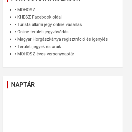
🞄
MOHOSZ
🞄
KHESZ Facebook oldal
🞄
Turista állami jegy online vásárlás
🞄
Online területi jegyvásárlás
🞄
Magyar Horgászkártya regisztráció és igénylés
🞄
Területi jegyek és áraik
🞄
MOHOSZ éves versenynaptár
NAPTÁR