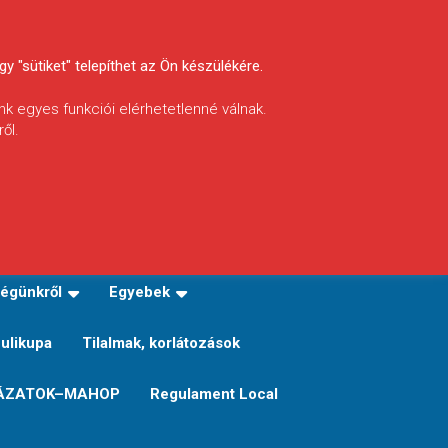
y "sütiket" telepíthet az Ön készülékére.
nk egyes funkciói elérhetetlenné válnak.
ől.
INFÓ
Helyi horgászrend
égünkről
Egyebek
Sulikupa
Tilalmak, korlátozások
ÁZATOK–MAHOP
Regulament Local