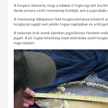
A horgász elismerte, hogy a halakat ő fogta egy-két óra lef
darab pontyra szóló mennyiségi korlátját, ami a jogszabály
A mennyiségi túlkapáson felül horgászokmánya kötelező ad
horgászat napját nem jelölte fogási naplójában és a kifogo
A halászati őrök ennek tükrében jegyzőkönyv felvétele mell
jegyét. A bő fogási lehetőség miatt kísértésbe esett horgás
majd tettéért.