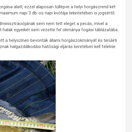
orgása alatt, ezzel alaposan túllépve a helyi horgászrend két
 maximum napi 3 db-os napi kvótája tekintetében is jogsértő.
minisztrációjának sem nem tett eleget a pecás, mivel a
tt halak egyeikét sem vezette fel okmánya fogási táblázatába.
ett a helyszínen bevonták állami horgászokmányát és területi
znak halgazdálkodási hatósági eljárás keretében kell felelnie