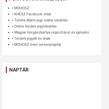
🞄
MOHOSZ
🞄
KHESZ Facebook oldal
🞄
Turista állami jegy online vásárlás
🞄
Online területi jegyvásárlás
🞄
Magyar Horgászkártya regisztráció és igénylés
🞄
Területi jegyek és áraik
🞄
MOHOSZ éves versenynaptár
NAPTÁR