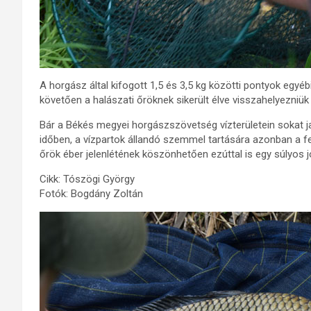
A horgász által kifogott 1,5 és 3,5 kg közötti pontyok egyébi
követően a halászati őröknek sikerült élve visszahelyezniük
Bár a Békés megyei horgászszövetség vízterületein sokat j
időben, a vízpartok állandó szemmel tartására azonban a fe
őrök éber jelenlétének köszönhetően ezúttal is egy súlyos
Cikk: Tószögi György
Fotók: Bogdány Zoltán