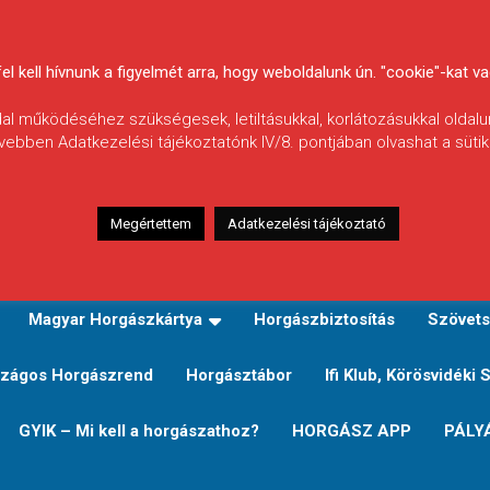
 kell hívnunk a figyelmét arra, hogy weboldalunk ún. "cookie"-kat vag
ldal működéséhez szükségesek, letiltásukkal, korlátozásukkal oldalu
vebben Adatkezelési tájékoztatónk IV/8. pontjában olvashat a sütikr
Megértettem
Adatkezelési tájékoztató
zeink
TERÜLETI JEGY TÍPUSOK ÉS ÁRAIK
Verseny
Magyar Horgászkártya
Horgászbiztosítás
Szövets
zágos Horgászrend
Horgásztábor
Ifi Klub, Körösvidéki 
GYIK – Mi kell a horgászathoz?
HORGÁSZ APP
PÁLY