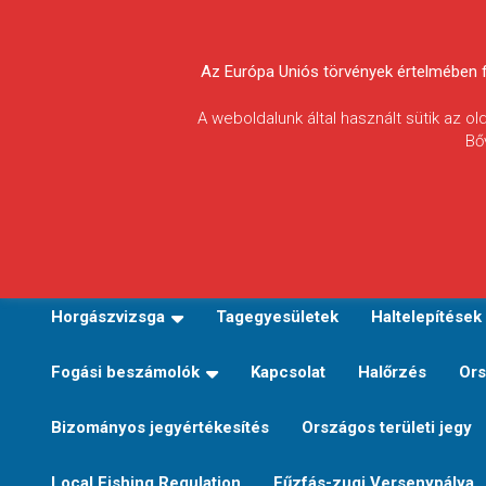
Skip
to
Körösvidéki Horgász
content
Az Európa Uniós törvények értelmében fel
Egyesületek
A weboldalunk által használt sütik az o
Bő
Szövetsége
E-TERÜLETI JEGY VÁLTÁS
Kezdőoldal
Horgászvi
Horgászvizsga
Tagegyesületek
Haltelepítések
Fogási beszámolók
Kapcsolat
Halőrzés
Ors
Bizományos jegyértékesítés
Országos területi jegy
Local Fishing Regulation
Fűzfás-zugi Versenypálya