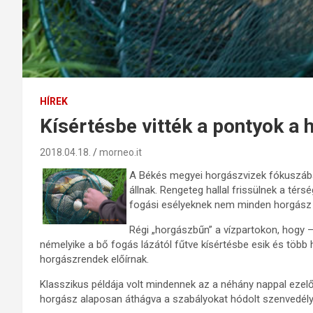
HÍREK
Kísértésbe vitték a pontyok a 
2018.04.18.
morneo.it
A Békés megyei horgászvizek fókuszában
állnak. Rengeteg hallal frissülnek a térsé
fogási esélyeknek nem minden horgász tu
Régi „horgászbűn” a vízpartokon, hogy 
némelyike a bő fogás lázától fűtve kísértésbe esik és több ha
horgászrendek előírnak.
Klasszikus példája volt mindennek az a néhány nappal ezelő
horgász alaposan áthágva a szabályokat hódolt szenvedél