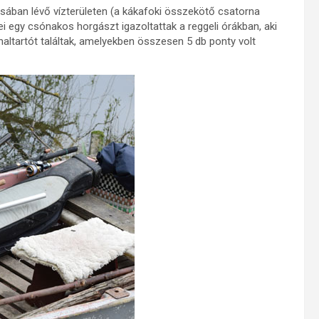
ában lévő vízterületen (a kákafoki összekötő csatorna
i egy csónakos horgászt igazoltattak a reggeli órákban, aki
altartót találtak, amelyekben összesen 5 db ponty volt