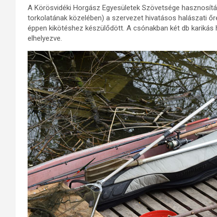
A Körösvidéki Horgász Egyesületek Szövetsége hasznosítás
torkolatának közelében) a szervezet hivatásos halászati őre
éppen kikötéshez készülődött. A csónakban két db karikás h
elhelyezve.