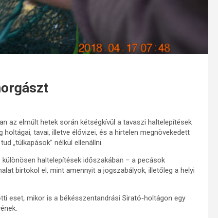
horgászt
 az elmúlt hetek során kétségkívül a tavaszi haltelepítések
g holtágai, tavai, illetve élővizei, és a hirtelen megnövekedett
d „túlkapások” nélkül ellenállni.
– különösen haltelepítések időszakában – a pecások
lat birtokol el, mint amennyit a jogszabályok, illetőleg a helyi
tti eset, mikor is a békésszentandrási Sirató-holtágon egy
yének.