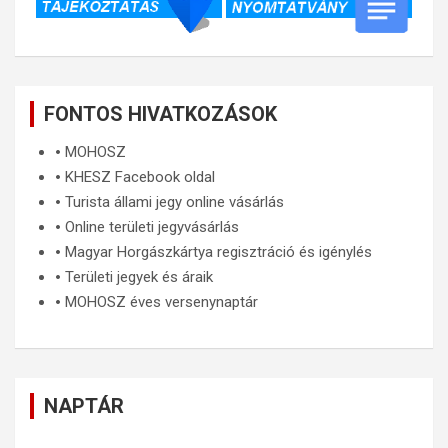
FONTOS HIVATKOZÁSOK
🞄
MOHOSZ
🞄
KHESZ Facebook oldal
🞄
Turista állami jegy online vásárlás
🞄
Online területi jegyvásárlás
🞄
Magyar Horgászkártya regisztráció és igénylés
🞄
Területi jegyek és áraik
🞄
MOHOSZ éves versenynaptár
NAPTÁR