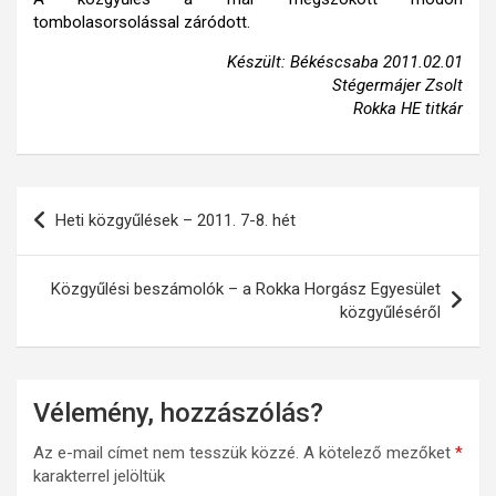
tombolasorsolással záródott.
Készült: Békéscsaba 2011.02.01
Stégermájer Zsolt
Rokka HE titkár
Bejegyzés
Heti közgyűlések – 2011. 7-8. hét
navigáció
Közgyűlési beszámolók – a Rokka Horgász Egyesület
közgyűléséről
Vélemény, hozzászólás?
Az e-mail címet nem tesszük közzé.
A kötelező mezőket
*
karakterrel jelöltük