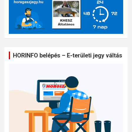
HORINFO belépés – E-területi jegy váltás