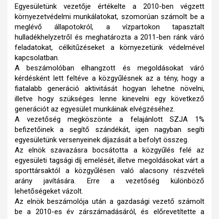
Egyesületünk vezetője értékelte a 2010-ben végzett
környezetvédelmi munkálatokat, szomorúan számolt be a
meglévő állapotokról, a vízpartokon tapasztalt
hulladékhelyzetről és meghatározta a 2011-ben ránk váró
feladatokat, célkitűzéseket a környezetünk védelmével
kapcsolatban.
A beszámolóban elhangzott és megoldásokat váró
kérdésként lett feltéve a közgyűlésnek az a tény, hogy a
fiatalabb generáció aktivitását hogyan lehetne növelni,
illetve hogy szükséges lenne kinevelni egy következő
generációt az egyesület munkáinak elvégzéséhez.
A vezetőség megköszönte a felajánlott SZJA 1%
befizetőinek a segítő szándékát, igen nagyban segíti
egyesületünk versenyeinek díjazását a befolyt összeg.
Az elnök szavazásra bocsátotta a közgyűlés felé az
egyesületi tagsági díj emelését, illetve megoldásokat várt a
sporttársaktól a közgyűlésen való alacsony részvételi
arány javítására. Erre a vezetőség különböző
lehetőségeket vázolt.
Az elnök beszámolója után a gazdasági vezető számolt
be a 2010-es év zárszámadásáról, és előrevetítette a