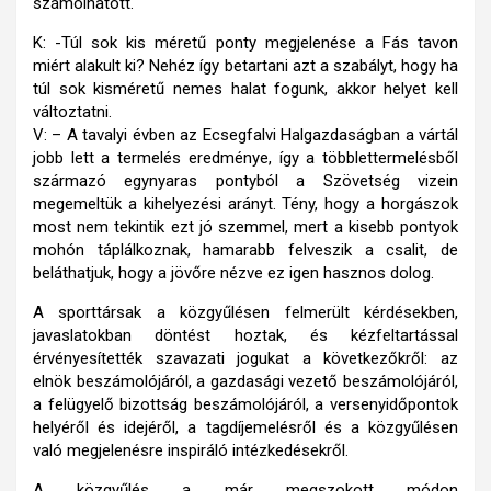
számolhatott.
K: -Túl sok kis méretű ponty megjelenése a Fás tavon
miért alakult ki? Nehéz így betartani azt a szabályt, hogy ha
túl sok kisméretű nemes halat fogunk, akkor helyet kell
változtatni.
V: – A tavalyi évben az Ecsegfalvi Halgazdaságban a vártál
jobb lett a termelés eredménye, így a többlettermelésből
származó egynyaras pontyból a Szövetség vizein
megemeltük a kihelyezési arányt. Tény, hogy a horgászok
most nem tekintik ezt jó szemmel, mert a kisebb pontyok
mohón táplálkoznak, hamarabb felveszik a csalit, de
beláthatjuk, hogy a jövőre nézve ez igen hasznos dolog.
A sporttársak a közgyűlésen felmerült kérdésekben,
javaslatokban döntést hoztak, és kézfeltartással
érvényesítették szavazati jogukat a következőkről: az
elnök beszámolójáról, a gazdasági vezető beszámolójáról,
a felügyelő bizottság beszámolójáról, a versenyidőpontok
helyéről és idejéről, a tagdíjemelésről és a közgyűlésen
való megjelenésre inspiráló intézkedésekről.
A közgyűlés a már megszokott módon