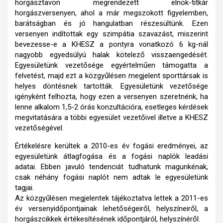
horgásztavon megrendezett elnök-titkár
horgászversenyen, ahol a már megszokott figyelemben,
barátságban és jó hangulatban részesültünk. Ezen
versenyen indítottak egy szimpátia szavazást, miszerint
bevezesse-e a KHESZ a pontyra vonatkozó 6 kg-nál
nagyobb egyedsúlyú halak kötelező visszaengedését.
Egyesületünk vezetősége egyértelműen támogatta a
felvetést, majd ezt a közgyűlésen megjelent sporttársak is
helyes döntésnek tartották. Egyesületünk vezetősége
igényként felhozta, hogy ezen a versenyen szeretnénk, ha
lenne alkalom 1,5-2 órás konzultációra, esetleges kérdések
megvitatására a többi egyesület vezetőivel illetve a KHESZ
vezetőségével.
Értékelésre kerültek a 2010-es év fogási eredményei, az
egyesületünk átlagfogása és a fogási naplók leadási
adatai. Ebben javuló tendenciát tudhatunk magunkénak,
csak néhány fogási naplót nem adtak le egyesületünk
tagjai.
Az közgyűlésen megjelentek tájékoztatva lettek a 2011-es
év versenyidőpontjainak lehetőségeiről, helyszíneiről, a
horgászcikkek értékesítésének időpontjáról, helyszínéről.