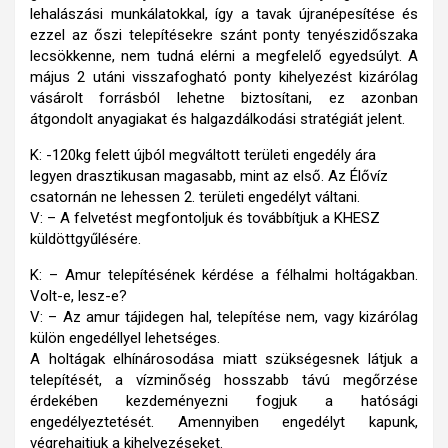
lehalászási munkálatokkal, így a tavak újranépesítése és
ezzel az őszi telepítésekre szánt ponty tenyészidőszaka
lecsökkenne, nem tudná elérni a megfelelő egyedsúlyt. A
május 2 utáni visszafogható ponty kihelyezést kizárólag
vásárolt forrásból lehetne biztosítani, ez azonban
átgondolt anyagiakat és halgazdálkodási stratégiát jelent.
K: -120kg felett újból megváltott területi engedély ára
legyen drasztikusan magasabb, mint az első. Az Élővíz
csatornán ne lehessen 2. területi engedélyt váltani.
V: – A felvetést megfontoljuk és továbbítjuk a KHESZ
küldöttgyűlésére.
K: – Amur telepítésének kérdése a félhalmi holtágakban.
Volt-e, lesz-e?
V: – Az amur tájidegen hal, telepítése nem, vagy kizárólag
külön engedéllyel lehetséges.
A holtágak elhínárosodása miatt szükségesnek látjuk a
telepítését, a vízminőség hosszabb távú megőrzése
érdekében kezdeményezni fogjuk a hatósági
engedélyeztetését. Amennyiben engedélyt kapunk,
végrehajtjuk a kihelyezéseket.