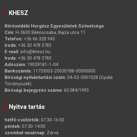
KHESZ
Körösvidéki Horgász Egyesületek Szövetsége
Cím:
H-5600 Békéscsaba, Bajza utca 11.
Telefon:
+36 66 328 945
Iroda:
+36 30 478 3783
E-mail:
info@khesz.hu
Iroda:
+36 30 478 3783
Adószám:
19059181-1-04
Bankszámla:
11733003-20030188-00000000
Bírósági nyilvántartási szám:
04-02-0001028 (Gyulai
Törvényszék)
Bírósági bejegyzés száma:
60.084/1993.
Nyitva tartás
hétfő-csütörtök:
07:30-16:00
péntek:
07:30-14:00
szombat-vasárnap:
Zárva