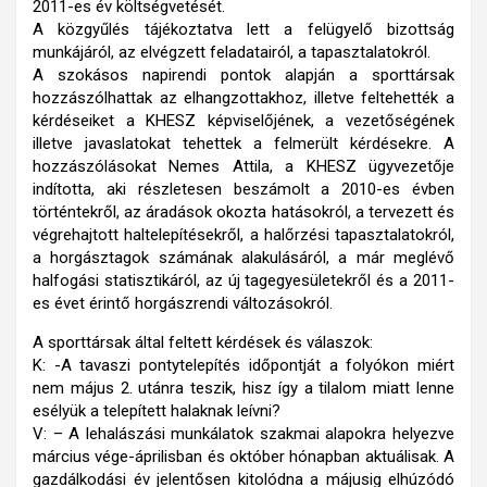
2011-es év költségvetését.
A közgyűlés tájékoztatva lett a felügyelő bizottság
munkájáról, az elvégzett feladatairól, a tapasztalatokról.
A szokásos napirendi pontok alapján a sporttársak
hozzászólhattak az elhangzottakhoz, illetve feltehették a
kérdéseiket a KHESZ képviselőjének, a vezetőségének
illetve javaslatokat tehettek a felmerült kérdésekre. A
hozzászólásokat Nemes Attila, a KHESZ ügyvezetője
indította, aki részletesen beszámolt a 2010-es évben
történtekről, az áradások okozta hatásokról, a tervezett és
végrehajtott haltelepítésekről, a halőrzési tapasztalatokról,
a horgásztagok számának alakulásáról, a már meglévő
halfogási statisztikáról, az új tagegyesületekről és a 2011-
es évet érintő horgászrendi változásokról.
A sporttársak által feltett kérdések és válaszok:
K: -A tavaszi pontytelepítés időpontját a folyókon miért
nem május 2. utánra teszik, hisz így a tilalom miatt lenne
esélyük a telepített halaknak leívni?
V: – A lehalászási munkálatok szakmai alapokra helyezve
március vége-áprilisban és október hónapban aktuálisak. A
gazdálkodási év jelentősen kitolódna a májusig elhúzódó