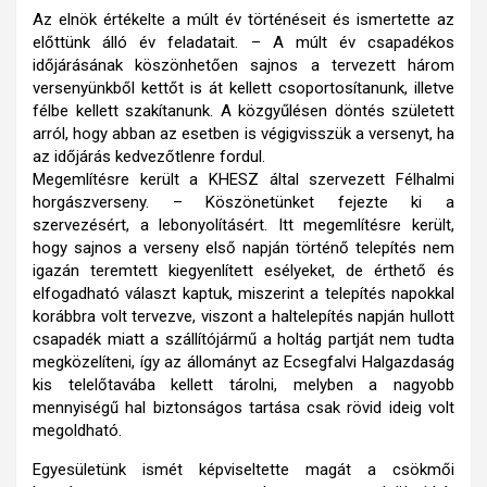
Az elnök értékelte a múlt év történéseit és ismertette az
előttünk álló év feladatait. – A múlt év csapadékos
időjárásának köszönhetően sajnos a tervezett három
versenyünkből kettőt is át kellett csoportosítanunk, illetve
félbe kellett szakítanunk. A közgyűlésen döntés született
arról, hogy abban az esetben is végigvisszük a versenyt, ha
az időjárás kedvezőtlenre fordul.
Megemlítésre került a KHESZ által szervezett Félhalmi
horgászverseny. – Köszönetünket fejezte ki a
szervezésért, a lebonyolításért. Itt megemlítésre került,
hogy sajnos a verseny első napján történő telepítés nem
igazán teremtett kiegyenlített esélyeket, de érthető és
elfogadható választ kaptuk, miszerint a telepítés napokkal
korábbra volt tervezve, viszont a haltelepítés napján hullott
csapadék miatt a szállítójármű a holtág partját nem tudta
megközelíteni, így az állományt az Ecsegfalvi Halgazdaság
kis telelőtavába kellett tárolni, melyben a nagyobb
mennyiségű hal biztonságos tartása csak rövid ideig volt
megoldható.
Egyesületünk ismét képviseltette magát a csökmői