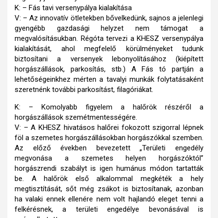
K: – Fás tavi versenypálya kialakítása
V: – Az innovatív ötletekben bővelkedünk, sajnos a jelenlegi
gyengébb gazdasági helyzet nem támogat a
megvalósításukban. Régóta tervezi a KHESZ versenypálya
kialakítását, ahol megfelelő körülményeket tudunk
biztosítani a versenyek lebonyolításához (kiépített
horgászállások, parkosítás, stb.) A Fás tó partján a
lehetőségeinkhez mérten a tavalyi munkák folytatásaként
szeretnénk további parkosítást, filagóriákat.
K: – Komolyabb figyelem a halőrök részéről a
horgászállások szemétmentességére.
V: – A KHESZ hivatásos halőrei fokozott szigorral lépnek
föl a szemetes horgászállásokban horgászókkal szemben.
Az előző években bevezetett „Területi engedély
megvonása a szemetes helyen horgászóktól”
horgászrendi szabályt is igen humánus módon tartatták
be. A halőrök első alkalommal megkéték a hely
megtisztítását, sőt még zsákot is biztosítanak, azonban
ha valaki ennek ellenére nem volt hajlandó eleget tenni a
felkérésnek, a területi engedélye bevonásával is