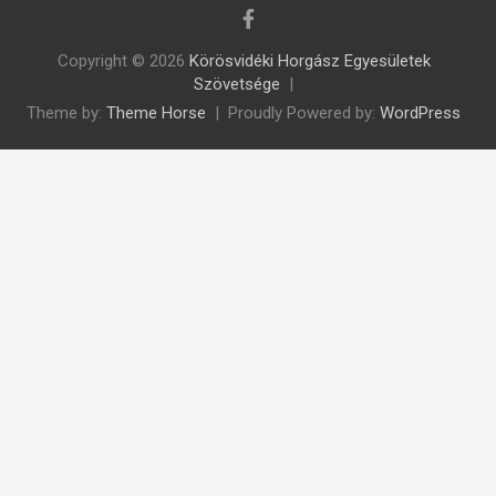
Copyright © 2026
Körösvidéki Horgász Egyesületek
Szövetsége
Theme by:
Theme Horse
Proudly Powered by:
WordPress