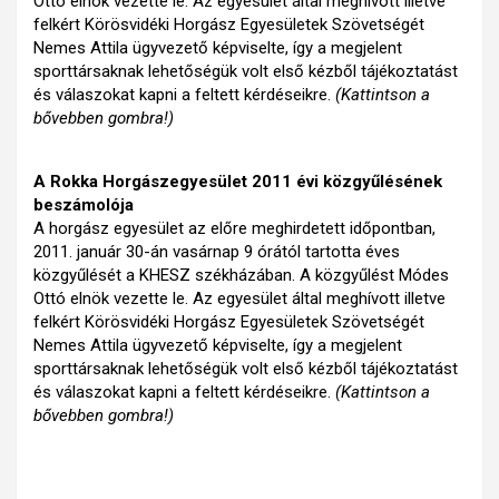
Ottó elnök vezette le. Az egyesület által meghívott illetve
felkért Körösvidéki Horgász Egyesületek Szövetségét
Nemes Attila ügyvezető képviselte, így a megjelent
sporttársaknak lehetőségük volt első kézből tájékoztatást
és válaszokat kapni a feltett kérdéseikre.
(Kattintson a
bővebben gombra!)
A Rokka Horgászegyesület 2011 évi közgyűlésének
beszámolója
A horgász egyesület az előre meghirdetett időpontban,
2011. január 30-án vasárnap 9 órától tartotta éves
közgyűlését a KHESZ székházában. A közgyűlést Módes
Ottó elnök vezette le. Az egyesület által meghívott illetve
felkért Körösvidéki Horgász Egyesületek Szövetségét
Nemes Attila ügyvezető képviselte, így a megjelent
sporttársaknak lehetőségük volt első kézből tájékoztatást
és válaszokat kapni a feltett kérdéseikre.
(Kattintson a
bővebben gombra!)