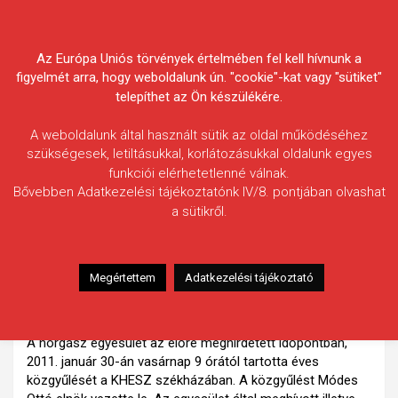
Skip
Körösvidéki Horgász
to
content
Az Európa Uniós törvények értelmében fel kell hívnunk a
Egyesületek Szövetsége
figyelmét arra, hogy weboldalunk ún. "cookie"-kat vagy "sütiket"
telepíthet az Ön készülékére.
A weboldalunk által használt sütik az oldal működéséhez
szükségesek, letiltásukkal, korlátozásukkal oldalunk egyes
funkciói elérhetetlenné válnak.
HÍREK
Bővebben Adatkezelési tájékoztatónk IV/8. pontjában olvashat
a sütikről.
Közgyűlési beszámolók – a Rokka
Horgász Egyesület közgyűléséről
2011.02.10.
morneo.it
Megértettem
Adatkezelési tájékoztató
A Rokka Horgászegyesület 2011 évi közgyűlésének
beszámolója
A horgász egyesület az előre meghirdetett időpontban,
2011. január 30-án vasárnap 9 órától tartotta éves
közgyűlését a KHESZ székházában. A közgyűlést Módes