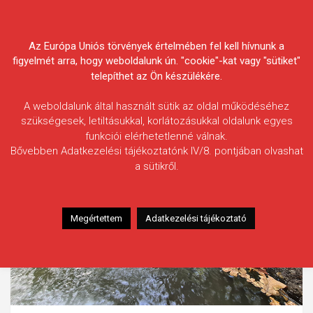
Skip
Körösvidéki Horgász
to
content
Az Európa Uniós törvények értelmében fel kell hívnunk a
Egyesületek Szövetsége
figyelmét arra, hogy weboldalunk ún. "cookie"-kat vagy "sütiket"
telepíthet az Ön készülékére.
A weboldalunk által használt sütik az oldal működéséhez
szükségesek, letiltásukkal, korlátozásukkal oldalunk egyes
funkciói elérhetetlenné válnak.
Bővebben Adatkezelési tájékoztatónk IV/8. pontjában olvashat
a sütikről.
Megértettem
Adatkezelési tájékoztató