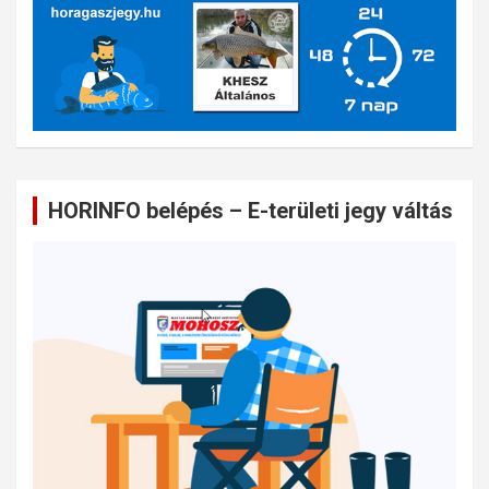
HORINFO belépés – E-területi jegy váltás