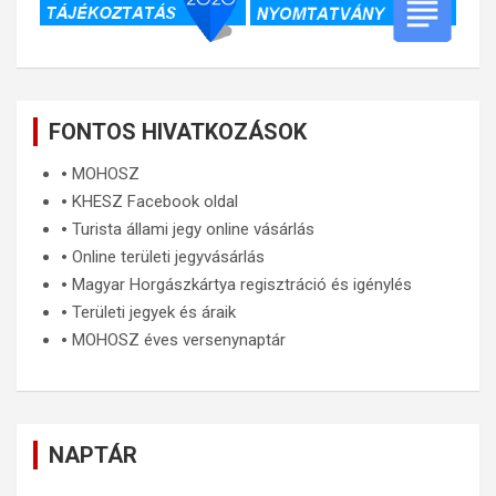
FONTOS HIVATKOZÁSOK
🞄
MOHOSZ
🞄
KHESZ Facebook oldal
🞄
Turista állami jegy online vásárlás
🞄
Online területi jegyvásárlás
🞄
Magyar Horgászkártya regisztráció és igénylés
🞄
Területi jegyek és áraik
🞄
MOHOSZ éves versenynaptár
NAPTÁR