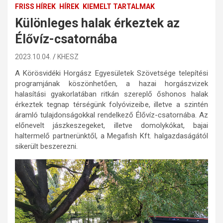
FRISS HÍREK
HÍREK
KIEMELT TARTALMAK
Különleges halak érkeztek az
Élővíz-csatornába
2023.10.04.
KHESZ
A Körösvidéki Horgász Egyesületek Szövetsége telepítési
programjának köszönhetően, a hazai horgászvizek
halasítási gyakorlatában ritkán szereplő őshonos halak
érkeztek tegnap térségünk folyóvizeibe, illetve a szintén
áramló tulajdonságokkal rendelkező Élővíz-csatornába. Az
előnevelt jászkeszegeket, illetve domolykókat, bajai
haltermelő partnerünktől, a Megafish Kft. halgazdaságától
sikerült beszerezni.