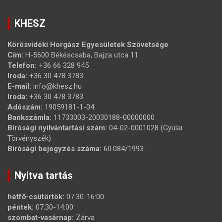
KHESZ
Körösvidéki Horgász Egyesületek Szövetsége
Cím:
H-5600 Békéscsaba, Bajza utca 11.
Telefon:
+36 66 328 945
Iroda:
+36 30 478 3783
E-mail:
info@khesz.hu
Iroda:
+36 30 478 3783
Adószám:
19059181-1-04
Bankszámla:
11733003-20030188-00000000
Bírósági nyilvántartási szám:
04-02-0001028 (Gyulai
Törvényszék)
Bírósági bejegyzés száma:
60.084/1993.
Nyitva tartás
hétfő-csütörtök:
07:30-16:00
péntek:
07:30-14:00
szombat-vasárnap:
Zárva