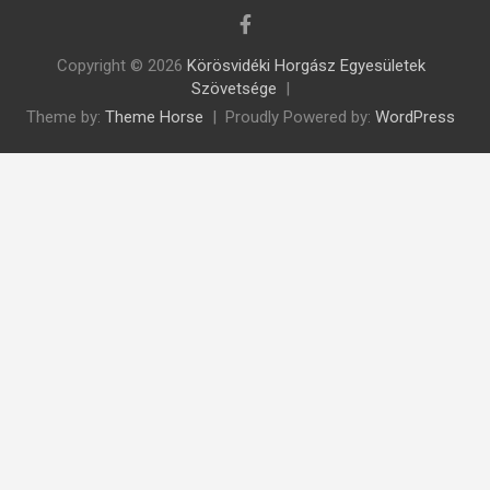
Copyright © 2026
Körösvidéki Horgász Egyesületek
Szövetsége
Theme by:
Theme Horse
Proudly Powered by:
WordPress