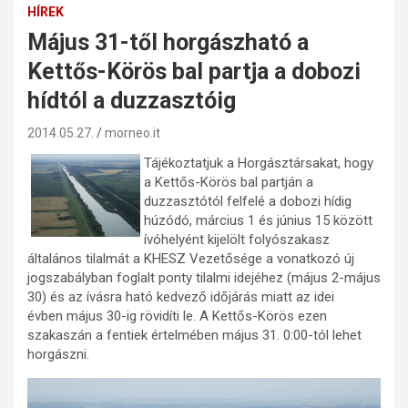
HÍREK
Május 31-től horgászható a
Kettős-Körös bal partja a dobozi
hídtól a duzzasztóig
2014.05.27.
morneo.it
Tájékoztatjuk a Horgásztársakat, hogy
a Kettős-Körös bal partján a
duzzasztótól felfelé a dobozi hídig
húzódó, március 1 és június 15 között
ívóhelyént kijelölt folyószakasz
általános tilalmát a KHESZ Vezetősége a vonatkozó új
jogszabályban foglalt ponty tilalmi idejéhez (május 2-május
30) és az ívásra ható kedvező időjárás miatt az idei
évben május 30-ig rövidíti le. A Kettős-Körös ezen
szakaszán a fentiek értelmében május 31. 0:00-tól lehet
horgászni.