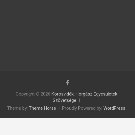
Copyright © 2026
Körösvidéki Horgász Egyesületek
Szövetsége
Theme by:
Theme Horse
Proudly Powered by:
WordPress