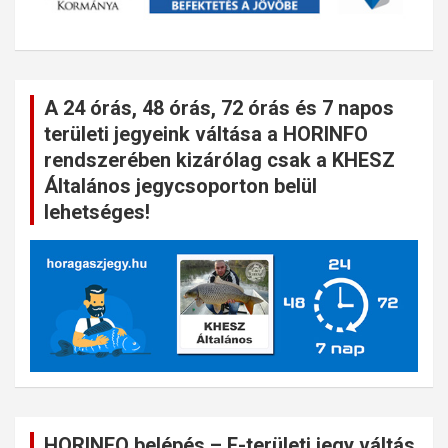
A 24 órás, 48 órás, 72 órás és 7 napos
területi jegyeink váltása a HORINFO
rendszerében kizárólag csak a KHESZ
Általános jegycsoporton belül
lehetséges!
HORINFO belépés – E-területi jegy váltás