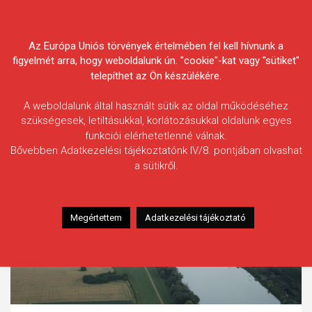
Skip
Körösvidéki Horgász
to
content
Az Európa Uniós törvények értelmében fel kell hívnunk a
Egyesületek Szövetsége
figyelmét arra, hogy weboldalunk ún. "cookie"-kat vagy "sütiket"
telepíthet az Ön készülékére.
A weboldalunk által használt sütik az oldal működéséhez
szükségesek, letiltásukkal, korlátozásukkal oldalunk egyes
funkciói elérhetetlenné válnak.
Bővebben Adatkezelési tájékoztatónk IV/8. pontjában olvashat
a sütikről.
Megértettem
Adatkezelési tájékoztató