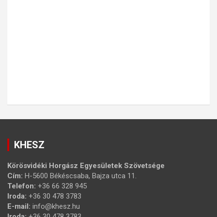
KHESZ
Körösvidéki Horgász Egyesületek Szövetsége
Cím:
H-5600 Békéscsaba, Bajza utca 11.
Telefon:
+36 66 328 945
Iroda:
+36 30 478 3783
E-mail:
info@khesz.hu
Iroda:
+36 30 478 3783