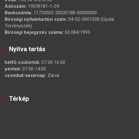
Adószám:
19059181-1-04
Bankszámla:
11733003-20030188-00000000
Bírósági nyilvántartási szám:
04-02-0001028 (Gyulai
Törvényszék)
Bírósági bejegyzés száma:
60.084/1993.
Nyitva tartás
hétfő-csütörtök:
07:30-16:00
péntek:
07:30-14:00
szombat-vasárnap:
Zárva
Térkép