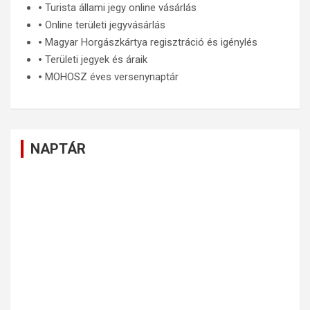
🞄
Turista állami jegy online vásárlás
🞄
Online területi jegyvásárlás
🞄
Magyar Horgászkártya regisztráció és igénylés
🞄
Területi jegyek és áraik
🞄
MOHOSZ éves versenynaptár
NAPTÁR