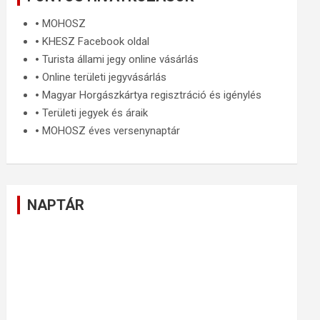
🞄
MOHOSZ
🞄
KHESZ Facebook oldal
🞄
Turista állami jegy online vásárlás
🞄
Online területi jegyvásárlás
🞄
Magyar Horgászkártya regisztráció és igénylés
🞄
Területi jegyek és áraik
🞄
MOHOSZ éves versenynaptár
NAPTÁR