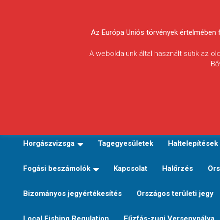
Skip
to
Körösvidéki Horgász
content
Az Európa Uniós törvények értelmében fel
Egyesületek
A weboldalunk által használt sütik az o
Bő
Szövetsége
E-TERÜLETI JEGY VÁLTÁS
Kezdőoldal
Horgászvi
Horgászvizsga
Tagegyesületek
Haltelepítések
Fogási beszámolók
Kapcsolat
Halőrzés
Ors
Bizományos jegyértékesítés
Országos területi jegy
Local Fishing Regulation
Fűzfás-zugi Versenypálya