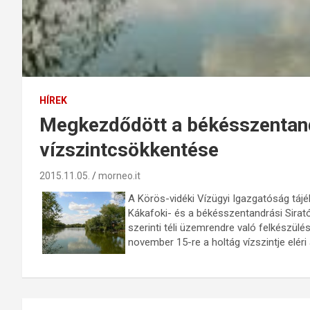
HÍREK
Megkezdődött a békésszentand
vízszintcsökkentése
2015.11.05.
morneo.it
A Körös-vidéki Vízügyi Igazgatóság tá
Kákafoki- és a békésszentandrási Sirat
szerinti téli üzemrendre való felkészül
november 15-re a holtág vízszintje eléri 