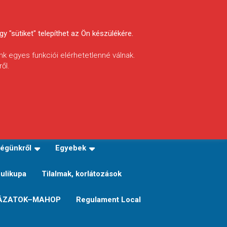
y "sütiket" telepíthet az Ön készülékére.
nk egyes funkciói elérhetetlenné válnak.
ől.
INFÓ
Helyi horgászrend
égünkről
Egyebek
Sulikupa
Tilalmak, korlátozások
ÁZATOK–MAHOP
Regulament Local