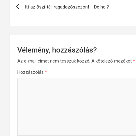
Bejegyzés
Itt az őszi-téli ragadozószezon! – De hol?
navigáció
Vélemény, hozzászólás?
Az e-mail címet nem tesszük közzé.
A kötelező mezőket
*
Hozzászólás
*