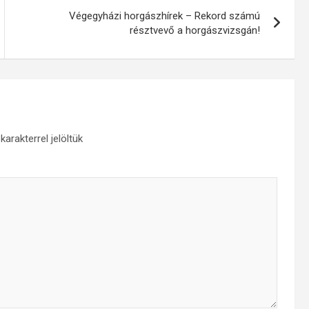
Végegyházi horgászhírek – Rekord számú
résztvevő a horgászvizsgán!
karakterrel jelöltük