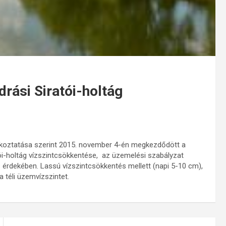
rási Siratói-holtág
jékoztatása szerint 2015. november 4-én megkezdődött a
ói-holtág vízszintcsökkentése, az üzemelési szabályzat
és érdekében. Lassú vízszintcsökkentés mellett (napi 5-10 cm),
a téli üzemvízszintet.