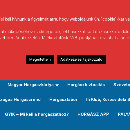
 kell hívnunk a figyelmét arra, hogy weboldalunk ún. "cookie"-kat vag
ldal működéséhez szükségesek, letiltásukkal, korlátozásukkal oldalu
vebben Adatkezelési tájékoztatónk IV/8. pontjában olvashat a sütikr
Megértettem
Adatkezelési tájékoztató
zeink
TERÜLETI JEGY TÍPUSOK ÉS ÁRAIK
Verseny
Magyar Horgászkártya
Horgászbiztosítás
Szövets
zágos Horgászrend
Horgásztábor
Ifi Klub, Körösvidéki 
GYIK – Mi kell a horgászathoz?
HORGÁSZ APP
PÁLY