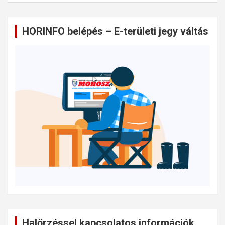
HORINFO belépés – E-területi jegy váltás
Halőrzéssel kapcsolatos információk