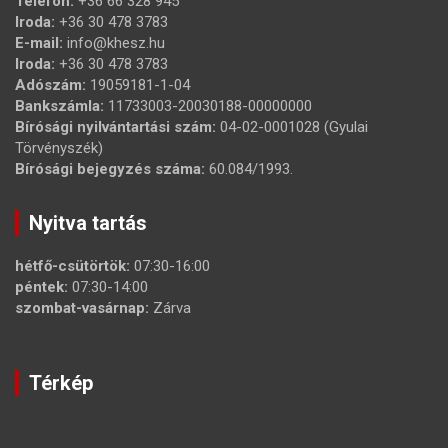
Telefon:
+36 66 328 945
Iroda:
+36 30 478 3783
E-mail:
info@khesz.hu
Iroda:
+36 30 478 3783
Adószám:
19059181-1-04
Bankszámla:
11733003-20030188-00000000
Bírósági nyilvántartási szám:
04-02-0001028 (Gyulai
Törvényszék)
Bírósági bejegyzés száma:
60.084/1993.
Nyitva tartás
hétfő-csütörtök:
07:30-16:00
péntek:
07:30-14:00
szombat-vasárnap:
Zárva
Térkép