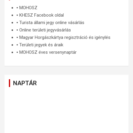
🞄
MOHOSZ
🞄
KHESZ Facebook oldal
🞄
Turista állami jegy online vásárlás
🞄
Online területi jegyvásárlás
🞄
Magyar Horgászkártya regisztráció és igénylés
🞄
Területi jegyek és áraik
🞄
MOHOSZ éves versenynaptár
NAPTÁR