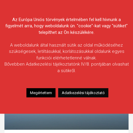
Skip
Körösvidéki Horgász
to
content
Az Európa Uniós törvények értelmében fel kell hívnunk a
Egyesületek Szövetsége
figyelmét arra, hogy weboldalunk ún. "cookie"-kat vagy "sütiket"
telepíthet az Ön készülékére.
A weboldalunk által használt sütik az oldal működéséhez
szükségesek, letiltásukkal, korlátozásukkal oldalunk egyes
funkciói elérhetetlenné válnak.
Bővebben Adatkezelési tájékoztatónk IV/8. pontjában olvashat
a sütikről.
Megértettem
Adatkezelési tájékoztató