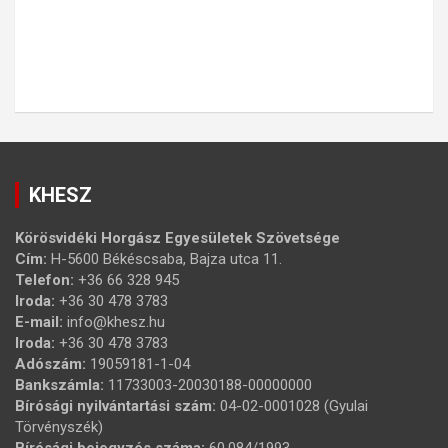
KHESZ
Körösvidéki Horgász Egyesületek Szövetsége
Cím:
H-5600 Békéscsaba, Bajza utca 11.
Telefon:
+36 66 328 945
Iroda:
+36 30 478 3783
E-mail:
info@khesz.hu
Iroda:
+36 30 478 3783
Adószám:
19059181-1-04
Bankszámla:
11733003-20030188-00000000
Bírósági nyilvántartási szám:
04-02-0001028 (Gyulai
Törvényszék)
Bírósági bejegyzés száma:
60.084/1993.