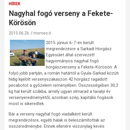
HÍREK
Nagyhal fogó verseny a Fekete-
Körösön
2015.06.26.
morneo.it
2015. június 6-7-én került
megrendezésre a Sarkadi Horgász
Egyesület által szervezett
hagyományos nagyhal fogó
horgászverseny a Fekete-Körösön. A
folyó jobb partján, a román határtól a Gyula-Sarkad közúti
hídig kijelölt versenyszakaszon 42 horgász ragadott
pecabotot a győzelem reményében. Összességében 30,3
kg hal került szákba, amely ugyan elmarad a tavalyi év
versenyeredményétől, azonban szép, kapitális fogások
most is sikeredtek.
Bár a verseny nagyhal fogó viadalként került
megrendezésre, egyéb halak is beleszámítottak az
összeredménybe. Ennek ellenére viszonylag kevés