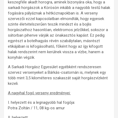
keszegféle akadt horogra, aminek bizonyára oka, hogy a
sarkadi horgászok a Körösön inkább a nagyobb testű halak
fogására pályáznak a hétköznapokban is. A verseny
szervezői ezzel kapcsolatban elmondták, hogy egyesek
szinte életvitelszerűen teszik mindezt és a bojlis
horgászathoz hasonlóan, elektromos jelzőkkel, sokszor a
sátorban pihenve várják az önakasztós kapást. Ez pedig
egyrészt a botelhagyás révén szabálytalan, másrészt
etikájában is kifogásolható, főként hogy az így kifogott
halak rendszerint nem kerülnek vissza a vízbe, hanem a
konyhán végzik.
A Sarkadi Horgász Egyesület egyébként rendszeresen
szervez versenyeket a Bárkás-csatornán is, melynek egy
több mint 3,5 kilométeres szakaszát saját horgászvízként
kezeli.
A nagyhal fogó verseny eredményei:
I. helyezett és a legnagyobb hal fogója:
Potra Zoltán / 11, 08 kg-os amur
II. helyezett: