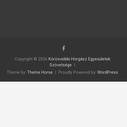
Copyright © 2026
Körösvidéki Horgász Egyesületek
Szövetsége
Theme by:
Theme Horse
Proudly Powered by:
WordPress