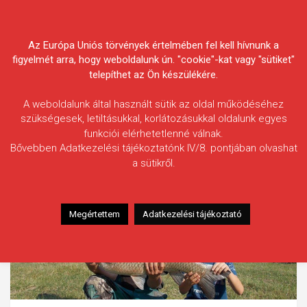
Skip
Körösvidéki Horgász
to
content
Az Európa Uniós törvények értelmében fel kell hívnunk a
Egyesületek Szövetsége
figyelmét arra, hogy weboldalunk ún. "cookie"-kat vagy "sütiket"
telepíthet az Ön készülékére.
A weboldalunk által használt sütik az oldal működéséhez
szükségesek, letiltásukkal, korlátozásukkal oldalunk egyes
funkciói elérhetetlenné válnak.
Bővebben Adatkezelési tájékoztatónk IV/8. pontjában olvashat
a sütikről.
Megértettem
Adatkezelési tájékoztató