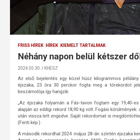
FRISS HÍREK
HÍREK
KIEMELT TARTALMAK
Néhány napon belül kétszer dő
2024.05.30.
KHESZ
Az első bejelentés egy közel húsz kilogrammos példán
éjszaka, 23 óra 30 perckor fogta meg a tórekordot jel
beszámolója így hangzik:
„Az éjszaka folyamán a Fás-tavon fogtam egy 19,40-es t
alapján az eddigi rekord 18,90 kg volt. Fogási körülmények: 
után vissza lett engedve. Saját rekordomat is megdöntöttem
(Fenti kép.)
A második rekordhal 2024. május 28-án szintén éjszaka ker