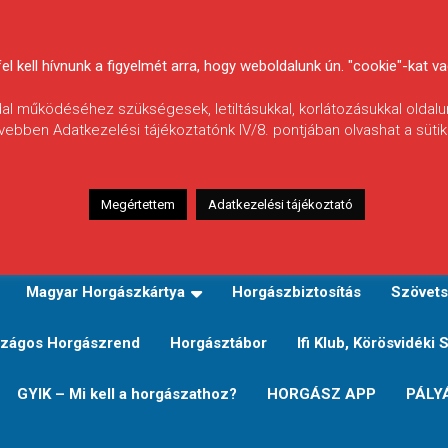
 kell hívnunk a figyelmét arra, hogy weboldalunk ún. "cookie"-kat vag
ldal működéséhez szükségesek, letiltásukkal, korlátozásukkal oldalu
vebben Adatkezelési tájékoztatónk IV/8. pontjában olvashat a sütikr
Megértettem
Adatkezelési tájékoztató
zeink
TERÜLETI JEGY TÍPUSOK ÉS ÁRAIK
Verseny
Magyar Horgászkártya
Horgászbiztosítás
Szövets
zágos Horgászrend
Horgásztábor
Ifi Klub, Körösvidéki 
GYIK – Mi kell a horgászathoz?
HORGÁSZ APP
PÁLY