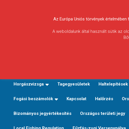
Skip
to
Körösvidéki Horgász
content
Az Európa Uniós törvények értelmében fel
Egyesületek
A weboldalunk által használt sütik az o
Bő
Szövetsége
E-TERÜLETI JEGY VÁLTÁS
Kezdőoldal
Horgászvi
Horgászvizsga
Tagegyesületek
Haltelepítések
Fogási beszámolók
Kapcsolat
Halőrzés
Ors
Bizományos jegyértékesítés
Országos területi jegy
Local Fishing Regulation
Fűzfás-zugi Versenypálya