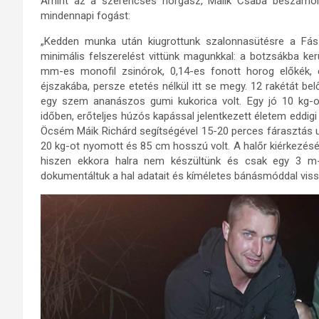
Amint az a szerencsés horgász, Málik Csaba beszámoló
mindennapi fogást:
„Kedden munka után kiugrottunk szalonnasütésre a Fás-t
minimális felszerelést vittünk magunkkal: a botzsákba ke
mm-es monofil zsinórok, 0,14-es fonott horog előkék, 
éjszakába, persze etetés nélkül itt se megy. 12 rakétát bel
egy szem ananászos gumi kukorica volt. Egy jó 10 kg-os
időben, erőteljes húzós kapással jelentkezett életem eddig
Öcsém Máik Richárd segítségével 15-20 perces fárasztás u
20 kg-ot nyomott és 85 cm hosszú volt. A halőr kiérkezéséig
hiszen ekkora halra nem készültünk és csak egy 3 m-e
dokumentáltuk a hal adatait és kíméletes bánásmóddal viss