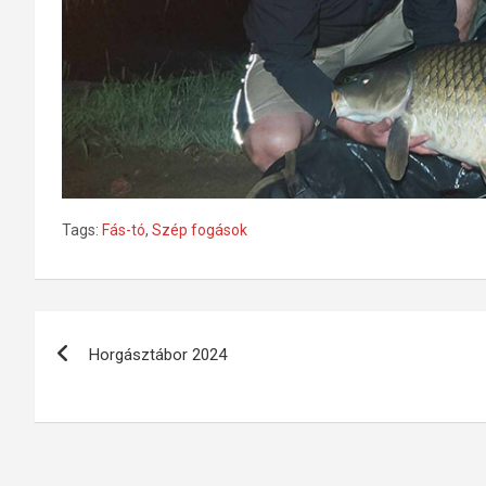
Tags:
Fás-tó
,
Szép fogások
Bejegyzés
Horgásztábor 2024
navigáció