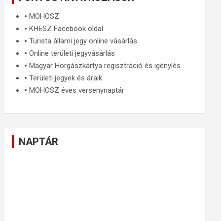
🞄
MOHOSZ
🞄
KHESZ Facebook oldal
🞄
Turista állami jegy online vásárlás
🞄
Online területi jegyvásárlás
🞄
Magyar Horgászkártya regisztráció és igénylés
🞄
Területi jegyek és áraik
🞄
MOHOSZ éves versenynaptár
NAPTÁR