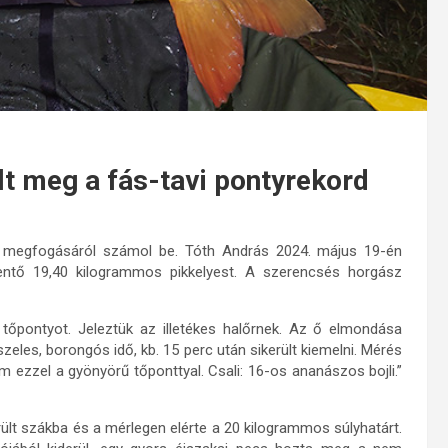
lt meg a fás-tavi pontyrekord
y megfogásáról számol be. Tóth András 2024. május 19-én
entő 19,40 kilogrammos pikkelyest. A szerencsés horgász
őpontyot. Jeleztük az illetékes halőrnek. Az ő elmondása
szeles, borongós idő, kb. 15 perc után sikerült kiemelni. Mérés
 ezzel a gyönyörű tőponttyal. Csali: 16-os ananászos bojli.”
ült szákba és a mérlegen elérte a 20 kilogrammos súlyhatárt.