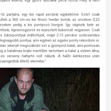
jából kiderül, egy gyors éjszakai peca hozta meg a nem
ó partjára, egy kis rapid pecával egybekötve. Ezért csak
rültek a 360 cm-es kis finom feeder botok, az orsókon 0,22
ezeken pedig a kis pontyozó horgok. Így vágtunk bele az
őttünk, tigrismogyorót és erjesztett kukoricát vegyesen. Csali
 tükörponttyal indítottunk, majd 2:15 perckor szélcsendes
i legnagyobb pontya, ami egyben az egyéni ponty rekordom is.
tán sikerült megszákolni ezt a gyönyörű halat, ami pontosan
 a hatalmas bojlis merítőbe tartottam a halat a vízben állva,
s verseny haltartó volt nálunk. A halőr kiérkezése után
zaengedtük éltető elemébe.”