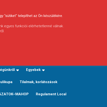
y "sütiket" telepíthet az Ön készülékére.
nk egyes funkciói elérhetetlenné válnak.
ől.
INFÓ
Helyi horgászrend
égünkről
Egyebek
Sulikupa
Tilalmak, korlátozások
ÁZATOK–MAHOP
Regulament Local