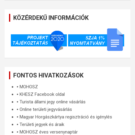
KÖZÉRDEKŰ INFORMÁCIÓK
FONTOS HIVATKOZÁSOK
🞄
MOHOSZ
🞄
KHESZ Facebook oldal
🞄
Turista állami jegy online vásárlás
🞄
Online területi jegyvásárlás
🞄
Magyar Horgászkártya regisztráció és igénylés
🞄
Területi jegyek és áraik
🞄
MOHOSZ éves versenynaptár