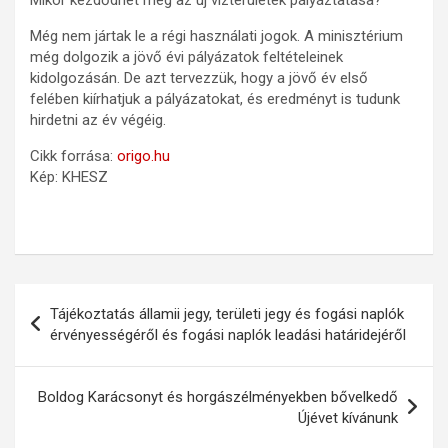
Még nem jártak le a régi használati jogok. A minisztérium
még dolgozik a jövő évi pályázatok feltételeinek
kidolgozásán. De azt tervezzük, hogy a jövő év első
felében kiírhatjuk a pályázatokat, és eredményt is tudunk
hirdetni az év végéig.
Cikk forrása:
origo.hu
Kép: KHESZ
Bejegyzés
Tájékoztatás államii jegy, területi jegy és fogási naplók
navigáció
érvényességéről és fogási naplók leadási határidejéről
Boldog Karácsonyt és horgászélményekben bővelkedő
Újévet kívánunk