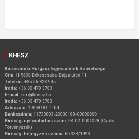
KHESZ
Körösvidéki Horgász Egyesületek Szövetsége
Cím:
H-5600 Békéscsaba, Bajza utca 11.
Telefon:
+36 66 328 945
Iroda:
+36 30 478 3783
E-mail:
info@khesz.hu
Iroda:
+36 30 478 3783
Adószám:
19059181-1-04
Bankszámla:
11733003-20030188-00000000
Bírósági nyilvántartási szám:
04-02-0001028 (Gyulai
Törvényszék)
Bírósági bejegyzés száma:
60.084/1993.