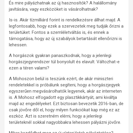
És mire pályázhatnak az új hasznosítók? A halállomány
javítására, vagy eszközöket is vásárolhatnak?
Is-is. Akár tízmilliárd forint is rendelkezésre állhat majd. A
legfontosabb, hogy ezek a szervezetek meg tudják őrizni a
területüket. Fontos a szemléletváltás is, és ennek a
támogatása, hogy az új szabályok betartását ellenőrizni is
lehessen.
A horgászok gyakran panaszkodnak, hogy a jelenlegi
horgászjegyrendszer túl bonyolult és elavult. Változhat-e
ezen a téren valami?
A Mohoszon belül is teszünk ezért, de akár miniszteri
rendeletekkel is próbálunk segíteni, hogy a horgászjegyek
egyszerűen megvásárolhatók legyenek, akár az interneten
is. A Mohosz elfogadott egy plasztikkártyát, ami kiváltja
majd az engedélyeket. Ezt biztosan bevezetik 2016-ban, de
csak jövőre dől el, hogy milyen funkciókat kap még ez az
eszköz. Azt is szeretném elérni, hogy a jelenlegi
területeknél sokkal nagyobbakra lehessen pályázni jövőre.
Mikor kezdődhet meg az új vízterületek pályáztatása?