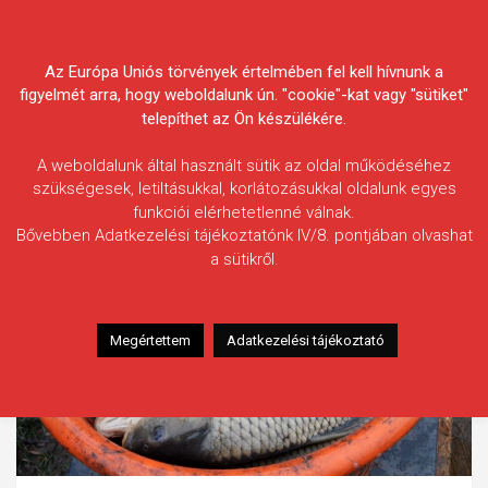
Skip
Körösvidéki Horgász
to
content
Az Európa Uniós törvények értelmében fel kell hívnunk a
Egyesületek Szövetsége
figyelmét arra, hogy weboldalunk ún. "cookie"-kat vagy "sütiket"
telepíthet az Ön készülékére.
A weboldalunk által használt sütik az oldal működéséhez
szükségesek, letiltásukkal, korlátozásukkal oldalunk egyes
funkciói elérhetetlenné válnak.
Bővebben Adatkezelési tájékoztatónk IV/8. pontjában olvashat
a sütikről.
Megértettem
Adatkezelési tájékoztató