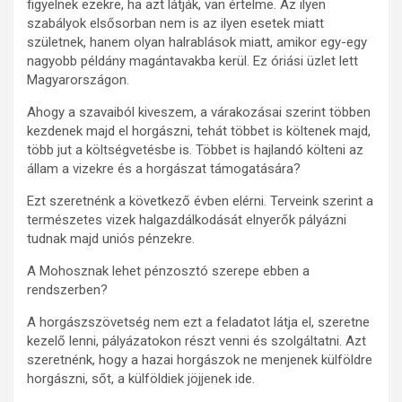
figyelnek ezekre, ha azt látják, van értelme. Az ilyen
szabályok elsősorban nem is az ilyen esetek miatt
születnek, hanem olyan halrablások miatt, amikor egy-egy
nagyobb példány magántavakba kerül. Ez óriási üzlet lett
Magyarországon.
Ahogy a szavaiból kiveszem, a várakozásai szerint többen
kezdenek majd el horgászni, tehát többet is költenek majd,
több jut a költségvetésbe is. Többet is hajlandó költeni az
állam a vizekre és a horgászat támogatására?
Ezt szeretnénk a következő évben elérni. Terveink szerint a
természetes vizek halgazdálkodását elnyerők pályázni
tudnak majd uniós pénzekre.
A Mohosznak lehet pénzosztó szerepe ebben a
rendszerben?
A horgászszövetség nem ezt a feladatot látja el, szeretne
kezelő lenni, pályázatokon részt venni és szolgáltatni. Azt
szeretnénk, hogy a hazai horgászok ne menjenek külföldre
horgászni, sőt, a külföldiek jöjjenek ide.