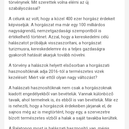
törvénynek. Mit szerettek volna elérni az új
szabályozással?
A célunk az volt, hogy a közel 400 ezer horgász érdekeit
képviseljük. A horgászat ma már egy 100 milliárdos
nagyságrendű, nemzetgazdasági szempontból is
értékelhető történet. Azzal, hogy a kereskedelmi célú
halászatot próbáljuk visszaszorítani, a horgászat
turizmusra, kereskedelemre és a teljes gazdaságra
gyakorolt hatását akarjuk tovább növelni.
A törvény a halászok helyett elsősorban a horgászati
hasznosítóknak adja 2016-tól a természetes vizek
kezelését. Miért vár ettől olyan nagy változást?
A halászati hasznosítóknak nem csak a horgászoknak
kiadott engedélyekből van bevételük. Vannak különböző
tavaik, ahol termelnek is, és ebből is van bevételük. Már ez
is nehezíti, hogy a horgászok érdekeiben járjanak el, de
sajnos még az is megtörtént, hogy egy, a szervezetre
bízott természetes vízből a halak a saját tavakba kerültek.
A Balatonon most is halászati hasznosító van, mégis