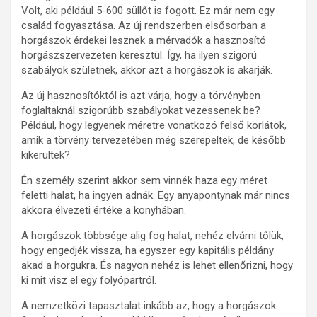
Volt, aki például 5-600 süllőt is fogott. Ez már nem egy
család fogyasztása. Az új rendszerben elsősorban a
horgászok érdekei lesznek a mérvadók a hasznosító
horgászszervezeten keresztül. Így, ha ilyen szigorú
szabályok születnek, akkor azt a horgászok is akarják.
Az új hasznosítóktól is azt várja, hogy a törvényben
foglaltaknál szigorúbb szabályokat vezessenek be?
Például, hogy legyenek méretre vonatkozó felső korlátok,
amik a törvény tervezetében még szerepeltek, de később
kikerültek?
Én személy szerint akkor sem vinnék haza egy méret
feletti halat, ha ingyen adnák. Egy anyapontynak már nincs
akkora élvezeti értéke a konyhában.
A horgászok többsége alig fog halat, nehéz elvárni tőlük,
hogy engedjék vissza, ha egyszer egy kapitális példány
akad a horgukra. És nagyon nehéz is lehet ellenőrizni, hogy
ki mit visz el egy folyópartról.
A nemzetközi tapasztalat inkább az, hogy a horgászok