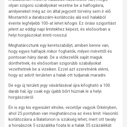
olyan szigorú szabályokat vezetne be a halfogásra,
amilyeneket még az ön által jegyzett törvény sem ír elő.
Mostantól a darabszám-korlátozás alá eső halakból
évente legfeljebb 100-at lehet kifogni. Ez óriási szigorítást
jelent az eddigi napi limitekhez képest, és elsősorban a
helyi horgászokat érinti rosszul.
Meghatároztunk egy keretszabályt, amiben benne van,
hogy egyes halfajok mikor foghatók, milyen mérettől és
pontosan hány darab. De a vízkezelők saját maguk
dönthetnek, és elsősorban szigorúbb szabályokat
vezethetnek be a vizeiken. Ezzel azt szeretnénk elérni,
hogy az adott területen a halak ott tudjanak maradni.
De egy új területi jegy vásárlásával újra kifogható a 100
darab hal, így csak egy újabb bőrt húznak le a helyi
horgászokról.
Én is egy kis egyesület elnöke, vezetője vagyok Örkényben,
ahol 25 pontyban van meghatározva az éves limit. Hasonló
korlátozásra a Balatonon is szükség lehet, mert ott tavaly
a horgászok 5 százaléka fogta ki a halak 35 százalékát.