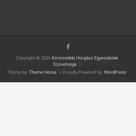
Copyright © 2026
Körösvidéki Horgász Egyesületek
Szövetsége
Theme by:
Theme Horse
Proudly Powered by:
WordPress