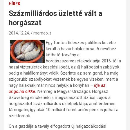
HÍREK
Százmilliárdos üzletté vált a
horgászat
2014.12.24.
morneo.it
Egy fontos fideszes politikus kezébe
került a hazai halak sorsa. A nevéhez
köthető törvény a
horgászszervezeteknek adja 2016-tól a
hazai vízterületek kezelési jogát, az új halfogási szabályok
pedig a halállományt védik. Szerinte az sem gond, ha még
szigorúbb szabályokat vezetnek be egyes vizeken, mert a
nagy halaknak már nincs helyük a konyhán –
írja az
origo.hu cikke
.
Nemrég a Magyar Országos Horgász
Szövetség elnökének is megválasztott Szűcs Lajos a
horgászatot százmilliárdos üzletnek látja, amit érdemes
támogatni, így akár 10 milliárd forint uniós pénz is juthat a
szektornak.
Ön a gazdája a tavaly elfogadott új halgazdálkodási