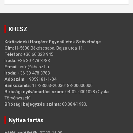
KHESZ
Körösvidéki Horgász Egyesületek Szövetsége
Cím:
H-5600 Békéscsaba, Bajza utca 11.
Telefon:
+36 66 328 945
Iroda:
+36 30 478 3783
E-mail:
info@khesz.hu
Iroda:
+36 30 478 3783
Adószám:
19059181-1-04
Bankszámla:
11733003-20030188-00000000
Bírósági nyilvántartási szám:
04-02-0001028 (Gyulai
Törvényszék)
Bírósági bejegyzés száma:
60.084/1993.
Nyitva tartás