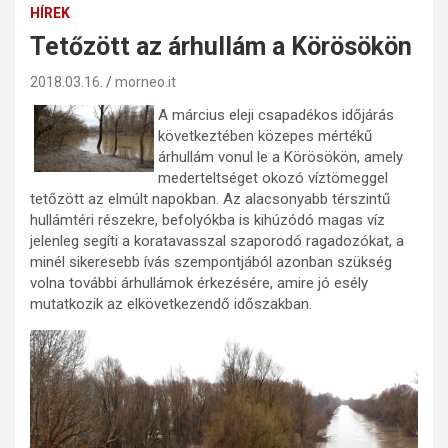
HÍREK
Tetőzött az árhullám a Körösökön
2018.03.16.
morneo.it
A március eleji csapadékos időjárás
következtében közepes mértékű
árhullám vonul le a Körösökön, amely
mederteltséget okozó víztömeggel
tetőzött az elmúlt napokban. Az alacsonyabb térszintű
hullámtéri részekre, befolyókba is kihúzódó magas víz
jelenleg segíti a koratavasszal szaporodó ragadozókat, a
minél sikeresebb ívás szempontjából azonban szükség
volna további árhullámok érkezésére, amire jó esély
mutatkozik az elkövetkezendő időszakban.