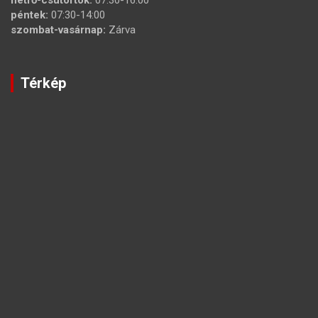
hétfő-csütörtök:
07:30-16:00
péntek:
07:30-14:00
szombat-vasárnap:
Zárva
Térkép