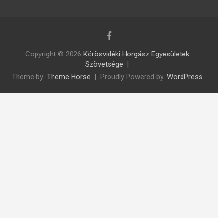
Copyright © 2026
Körösvidéki Horgász Egyesületek
Szövetsége
Theme by:
Theme Horse
Proudly Powered by:
WordPress