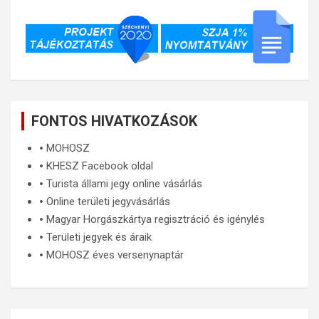
FONTOS HIVATKOZÁSOK
🞄
MOHOSZ
🞄
KHESZ Facebook oldal
🞄
Turista állami jegy online vásárlás
🞄
Online területi jegyvásárlás
🞄
Magyar Horgászkártya regisztráció és igénylés
🞄
Területi jegyek és áraik
🞄
MOHOSZ éves versenynaptár