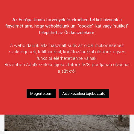
Skip
Körösvidéki Horgász
to
content
Az Európa Uniós törvények értelmében fel kell hívnunk a
Egyesületek Szövetsége
figyelmét arra, hogy weboldalunk ún. "cookie"-kat vagy "sütiket"
telepíthet az Ön készülékére.
A weboldalunk által használt sütik az oldal működéséhez
szükségesek, letiltásukkal, korlátozásukkal oldalunk egyes
funkciói elérhetetlenné válnak.
Bővebben Adatkezelési tájékoztatónk IV/8. pontjában olvashat
a sütikről.
Megértettem
Adatkezelési tájékoztató