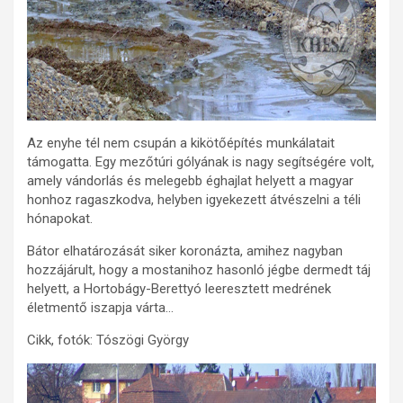
Az enyhe tél nem csupán a kikötőépítés munkálatait
támogatta. Egy mezőtúri gólyának is nagy segítségére volt,
amely vándorlás és melegebb éghajlat helyett a magyar
honhoz ragaszkodva, helyben igyekezett átvészelni a téli
hónapokat.
Bátor elhatározását siker koronázta, amihez nagyban
hozzájárult, hogy a mostanihoz hasonló jégbe dermedt táj
helyett, a Hortobágy-Berettyó leeresztett medrének
életmentő iszapja várta…
Cikk, fotók: Tószögi György