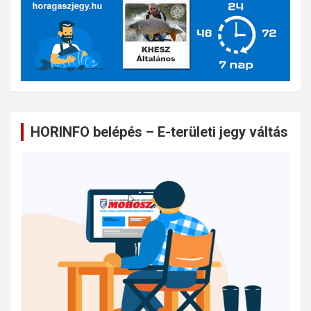
HORINFO belépés – E-területi jegy váltás