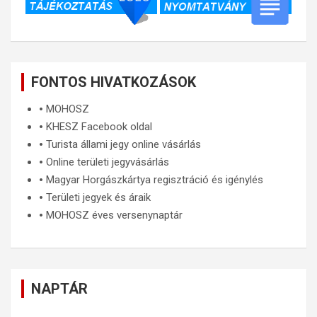
FONTOS HIVATKOZÁSOK
🞄
MOHOSZ
🞄
KHESZ Facebook oldal
🞄
Turista állami jegy online vásárlás
🞄
Online területi jegyvásárlás
🞄
Magyar Horgászkártya regisztráció és igénylés
🞄
Területi jegyek és áraik
🞄
MOHOSZ éves versenynaptár
NAPTÁR