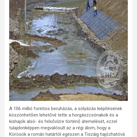
A 106 millió forintos beruházás, a sólyázás kiépítésének
köszönhetően lehetővé tette a horgászcsónakok és a
kishajók alsó- és felsővízre történő átemelését, ezzel
tulajdonképpen megvalósult az a régi álom, hogy a
Körösök a román határtól egészen a Tiszáig hajózhatóvá