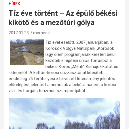
HÍREK
Tíz éve történt – Az épülő békési
kikötő és a mezőtúri gólya
2017.01.23.
morneo.it
Tíz ével ezelőtt, 2007 januárjában, a
Körösök Völgye Natúrpark „Körösök
lágy ölén” programjának keretén belül
kezdték el építeni uniós forrásból a
békési Körös „Menti” Kishajókikötőt és
-átemelőt. A kettős-körösi duzzasztónál létesített,
eredetileg 76 férőhelyesre tervezett létesítmény jelentős
előrelépést jelentett a nemcsak a békési, hanem a körösi
vízi- és horgászturizmus szempontjából.