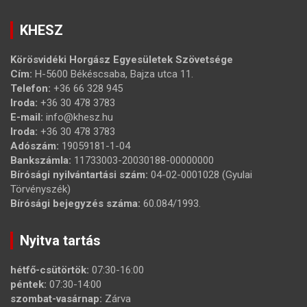
KHESZ
Körösvidéki Horgász Egyesületek Szövetsége
Cím:
H-5600 Békéscsaba, Bajza utca 11.
Telefon:
+36 66 328 945
Iroda:
+36 30 478 3783
E-mail:
info@khesz.hu
Iroda:
+36 30 478 3783
Adószám:
19059181-1-04
Bankszámla:
11733003-20030188-00000000
Bírósági nyilvántartási szám:
04-02-0001028 (Gyulai
Törvényszék)
Bírósági bejegyzés száma:
60.084/1993.
Nyitva tartás
hétfő-csütörtök:
07:30-16:00
péntek:
07:30-14:00
szombat-vasárnap:
Zárva