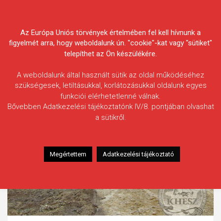
Skip
Körösvidéki Horgász
to
content
Az Európa Uniós törvények értelmében fel kell hívnunk a
Egyesületek Szövetsége
figyelmét arra, hogy weboldalunk ún. "cookie"-kat vagy "sütiket"
telepíthet az Ön készülékére.
A weboldalunk által használt sütik az oldal működéséhez
szükségesek, letiltásukkal, korlátozásukkal oldalunk egyes
funkciói elérhetetlenné válnak.
Bővebben Adatkezelési tájékoztatónk IV/8. pontjában olvashat
a sütikről.
Megértettem
Adatkezelési tájékoztató