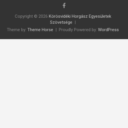
Copyright © 2026
Körösvidéki Horgász Egyesületek
Szövetsége
Theme by:
Theme Horse
Proudly Powered by:
WordPress