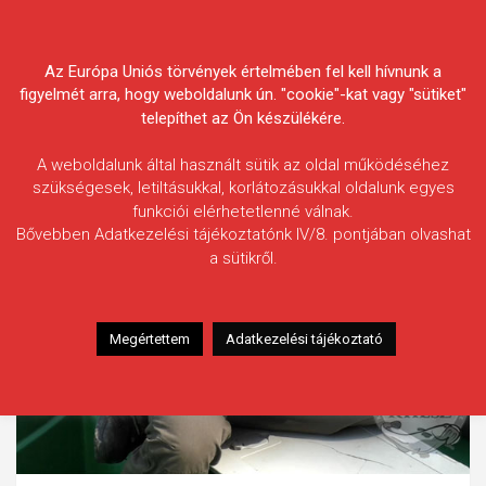
Skip
Körösvidéki Horgász
to
content
Az Európa Uniós törvények értelmében fel kell hívnunk a
Egyesületek Szövetsége
figyelmét arra, hogy weboldalunk ún. "cookie"-kat vagy "sütiket"
telepíthet az Ön készülékére.
A weboldalunk által használt sütik az oldal működéséhez
szükségesek, letiltásukkal, korlátozásukkal oldalunk egyes
funkciói elérhetetlenné válnak.
Bővebben Adatkezelési tájékoztatónk IV/8. pontjában olvashat
a sütikről.
Megértettem
Adatkezelési tájékoztató