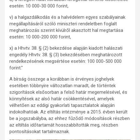
esetén: 10 000-30 000 forint,
v) a halgazdálkodás és a halvédelem egyes szabályainak
megállapításáról szóló miniszteri rendeletben foglalt
meghatározás szerint kívülről akasztott hal megtartása
esetén: 10 000-200 000 forint,
x) a Hhvtv. 38. § (2) bekezdése alapján kiadott halászati
engedély Hhvtv. 38. § (3) bekezdésében meghatározott
rendelkezésének megsértése esetén: 100 000-500 000
forint.”
A bírság összege a korábban is érvényes joghelyek
esetében többnyire változatlan maradt, de történtek
szigorítások elsősorban a felső határ megemelésével, és
könnyítések az alsó határ csökkentésével, amelyek
vélhetően az eddigi gyakorlati tapasztalatok alapján
indokolhatóak. Az eltiltás intézménye a 2015. évben került
be a jogszabályba, az ehhez fűződő módosítások részben
az eltiltás időtartamát hosszabbították meg, részben
pontosításokat tartalmaznak.