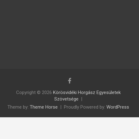
Copyright © 2026
Körösvidéki Horgász Egyesületek
Szövetsége
Theme by:
Theme Horse
Proudly Powered by:
WordPress