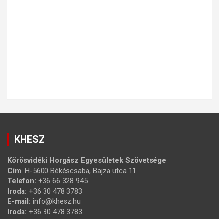
KHESZ
Körösvidéki Horgász Egyesületek Szövetsége
Cím:
H-5600 Békéscsaba, Bajza utca 11.
Telefon:
+36 66 328 945
Iroda:
+36 30 478 3783
E-mail:
info@khesz.hu
Iroda:
+36 30 478 3783