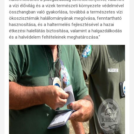
a vízi élővilág és a vizek természeti környezete védelmével
összhangban való gyakorlása, továbbá a természetes vízi
ökoszisztémák halállományának megóvása, fenntartható
hasznosítása, és a haltermelés fejlesztésével a hazai
étkezési halellátás biztosítása, valamint a halgazdálkodás
és a halvédelem feltételeinek meghatározása.”