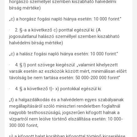
horgászó személlyel szemben kiszabható halvédelmi
bírság mértéke)
„c) a horgász fogási napló hiánya esetén: 10 000 forint.”
· 2. §-a a következő c) ponttal egészül ki: (A
jogosulatlanul halászó személlyel szemben kiszabható
halvédelmi bírság mértéke)
„c) a halász fogási napló hiánya esetén: 10 000 forint.”
· 4. § l) pont szövege kiegészül: „valamint kihelyezett
varsák esetén az eszközök között mért, minimálisan előírt
távolság be nem tartása esetén: 50 000-200 000 forint”
· 4. § a következő t)- x) pontokkal egészül ki:
„t) a halgazdálkodás és a halvédelem egyes szabályainak
megállapításáról szóló miniszteri rendeletben foglaltnál
nagyobb testhosszúságú, jogszerűen kifogott halnak a
vízpartról nem leölve történő elszállítása esetén: 10 000-
300 000 forint,
u) a kifogott halat korábban kifogottal történő kicserélése