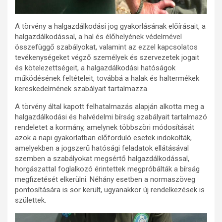
A törvény a halgazdálkodási jog gyakorlásának előírásait, a
halgazdálkodással, a hal és élőhelyének védelmével
összefüggő szabályokat, valamint az ezzel kapcsolatos
tevékenységeket végző személyek és szervezetek jogait
és kötelezettségeit, a halgazdálkodási hatóságok
működésének feltételeit, továbbá a halak és haltermékek
kereskedelmének szabályait tartalmazza.
A törvény által kapott felhatalmazás alapján alkotta meg a
halgazdálkodási és halvédelmi bírság szabályait tartalmazó
rendeletet a kormány, amelynek többszöri módosítását
azok a napi gyakorlatban előforduló esetek indokolták,
amelyekben a jogszerű hatósági feladatok ellátásával
szemben a szabályokat megsértő halgazdálkodással,
horgászattal foglalkozó érintettek megpróbálták a bírság
megfizetését elkerülni. Néhány esetben a normaszöveg
pontosítására is sor került, ugyanakkor új rendelkezések is
születtek.