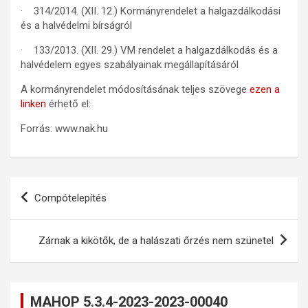
· 314/2014. (XII. 12.) Kormányrendelet a halgazdálkodási
és a halvédelmi bírságról
· 133/2013. (XII. 29.) VM rendelet a halgazdálkodás és a
halvédelem egyes szabályainak megállapításáról
A kormányrendelet módosításának teljes szövege
ezen a
linken
érhető el:
Forrás: www.nak.hu
Bejegyzés
Compótelepítés
navigáció
Zárnak a kikötők, de a halászati őrzés nem szünetel
MAHOP 5.3.4-2023-2023-00040