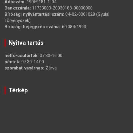
Adószám:
19059181-1-04
Bankszámla:
11733003-20030188-00000000
Bírósági nyilvántartási szám:
04-02-0001028 (Gyulai
Törvényszék)
Bírósági bejegyzés száma:
60.084/1993.
Nyitva tartás
hétfő-csütörtök:
07:30-16:00
péntek:
07:30-14:00
szombat-vasárnap:
Zárva
Térkép