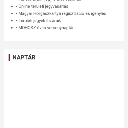
🞄
Online területi jegyvásárlás
🞄
Magyar Horgászkártya regisztráció és igénylés
🞄
Területi jegyek és áraik
🞄
MOHOSZ éves versenynaptár
NAPTÁR