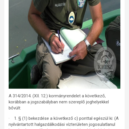
A 314/2014. (XII. 12.) kormányrendelet a következő,
korábban a jogszabályban nem szereplő joghelyekkel
bővült:
· 1. § (1) bekezdése a következő c) ponttal egészül ki: (A
nyilvántartott halgazdálkodási vízterületen jogosulatlanul