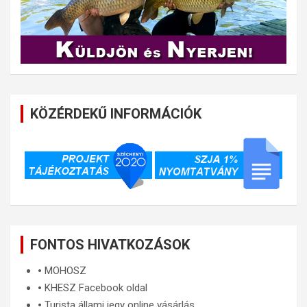
KÖZÉRDEKŰ INFORMÁCIÓK
FONTOS HIVATKOZÁSOK
🞄
MOHOSZ
🞄
KHESZ Facebook oldal
🞄
Turista állami jegy online vásárlás