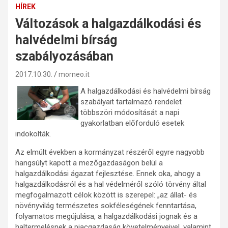
HÍREK
Változások a halgazdálkodási és
halvédelmi bírság
szabályozásában
2017.10.30.
morneo.it
A halgazdálkodási és halvédelmi bírság
szabályait tartalmazó rendelet
többszöri módosítását a napi
gyakorlatban előforduló esetek
indokolták.
Az elmúlt években a kormányzat részéről egyre nagyobb
hangsúlyt kapott a mezőgazdaságon belül a
halgazdálkodási ágazat fejlesztése. Ennek oka, ahogy a
halgazdálkodásról és a hal védelméről szóló törvény által
megfogalmazott célok között is szerepel: „az állat- és
növényvilág természetes sokféleségének fenntartása,
folyamatos megújulása, a halgazdálkodási jognak és a
haltermelésnek a piacgazdaság követelményeivel, valamint