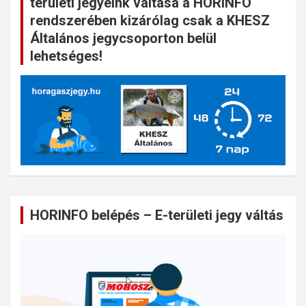
területi jegyeink váltása a HORINFO
rendszerében kizárólag csak a KHESZ
Általános jegycsoporton belül
lehetséges!
HORINFO belépés – E-területi jegy váltás