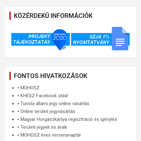
KÖZÉRDEKŰ INFORMÁCIÓK
FONTOS HIVATKOZÁSOK
🞄
MOHOSZ
🞄
KHESZ Facebook oldal
🞄
Turista állami jegy online vásárlás
🞄
Online területi jegyvásárlás
🞄
Magyar Horgászkártya regisztráció és igénylés
🞄
Területi jegyek és áraik
🞄
MOHOSZ éves versenynaptár