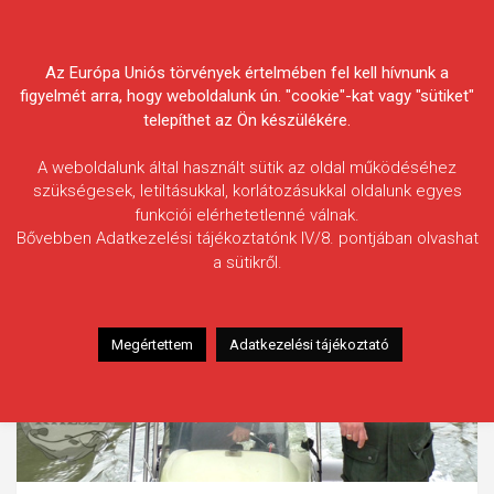
Skip
Körösvidéki Horgász
to
content
Az Európa Uniós törvények értelmében fel kell hívnunk a
Egyesületek Szövetsége
figyelmét arra, hogy weboldalunk ún. "cookie"-kat vagy "sütiket"
telepíthet az Ön készülékére.
A weboldalunk által használt sütik az oldal működéséhez
szükségesek, letiltásukkal, korlátozásukkal oldalunk egyes
funkciói elérhetetlenné válnak.
Bővebben Adatkezelési tájékoztatónk IV/8. pontjában olvashat
a sütikről.
Megértettem
Adatkezelési tájékoztató