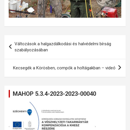
Bejegyzés
Változások a halgazdálkodási és halvédelmi bírság
navigáció
szabályozásában
Kecsegék a Körösben, compók a holtágakban – videó
MAHOP 5.3.4-2023-2023-00040