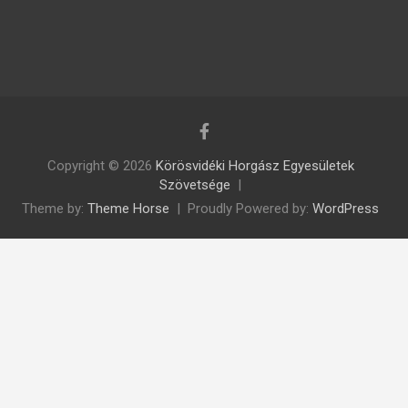
Copyright © 2026
Körösvidéki Horgász Egyesületek
Szövetsége
Theme by:
Theme Horse
Proudly Powered by:
WordPress