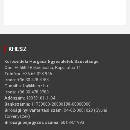
KHESZ
Körösvidéki Horgász Egyesületek Szövetsége
Cím:
H-5600 Békéscsaba, Bajza utca 11.
Telefon:
+36 66 328 945
Iroda:
+36 30 478 3783
E-mail:
info@khesz.hu
Iroda:
+36 30 478 3783
Adószám:
19059181-1-04
Bankszámla:
11733003-20030188-00000000
Bírósági nyilvántartási szám:
04-02-0001028 (Gyulai
Törvényszék)
Bírósági bejegyzés száma:
60.084/1993.