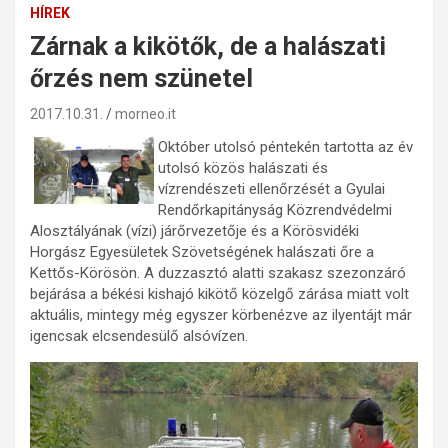
HÍREK
Zárnak a kikötők, de a halászati
őrzés nem szünetel
2017.10.31.
morneo.it
Október utolsó péntekén tartotta az év
utolsó közös halászati és
vízrendészeti ellenőrzését a Gyulai
Rendőrkapitányság Közrendvédelmi
Alosztályának (vízi) járőrvezetője és a Körösvidéki
Horgász Egyesületek Szövetségének halászati őre a
Kettős-Körösön. A duzzasztó alatti szakasz szezonzáró
bejárása a békési kishajó kikötő közelgő zárása miatt volt
aktuális, mintegy még egyszer körbenézve az ilyentájt már
igencsak elcsendesülő alsóvízen.