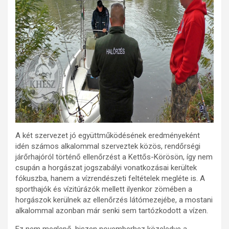
A két szervezet jó együttműködésének eredményeként
idén számos alkalommal szerveztek közös, rendőrségi
járőrhajóról történő ellenőrzést a Kettős-Körösön, így nem
csupán a horgászat jogszabályi vonatkozásai kerültek
fókuszba, hanem a vízrendészeti feltételek megléte is. A
sporthajók és vízitúrázók mellett ilyenkor zömében a
horgászok kerülnek az ellenőrzés látómezejébe, a mostani
alkalommal azonban már senki sem tartózkodott a vízen.
Ez nem meglepő, hiszen novemberhez közeledve a