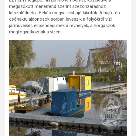
megszokott menetrend szerint szezonzáráshoz
készülődnek a Békés megyei kishajó kikötők. A hajó- és
csónaktulajdonosok sorban leveszik a folyókról vízi
járműveiket, elcsendesülnek a révhelyek, a horgászok
megfogyatkoznak a vízen.