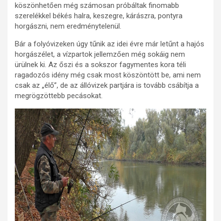
köszönhetően még számosan próbáltak finomabb
szerelékkel békés halra, keszegre, kárászra, pontyra
horgászni, nem eredménytelenül.
Bár a folyóvizeken úgy tűnik az idei évre már letűnt a hajós
horgászélet, a vízpartok jellemzően még sokáig nem
ürülnek ki. Az őszi és a sokszor fagymentes kora téli
ragadozós idény még csak most köszöntött be, ami nem
csak az „élő”, de az állóvizek partjára is tovább csábítja a
megrögzöttebb pecásokat.