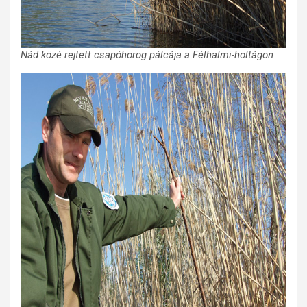
Nád közé rejtett csapóhorog pálcája a Félhalmi-holtágon