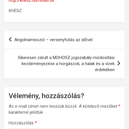
http://khesz.hu/node/36
KHESZ
Bejegyzés
Angolnamisszió – versenyfutás az idővel
navigáció
Sikeresen zárult a MOHOSZ jogszabály-módosítási
kezdeményezése a horgászok, a halak és a vizek
érdekében
Vélemény, hozzászólás?
Az e-mail címet nem tesszük közzé.
A kötelező mezőket
*
karakterrel jelöltük
Hozzászólás
*