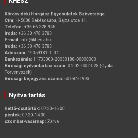
KHESZ
Körösvidéki Horgász Egyesületek Szövetsége
Cím:
H-5600 Békéscsaba, Bajza utca 11.
Telefon:
+36 66 328 945
Iroda:
+36 30 478 3783
E-mail:
info@khesz.hu
Iroda:
+36 30 478 3783
Adószám:
19059181-1-04
Bankszámla:
11733003-20030188-00000000
Bírósági nyilvántartási szám:
04-02-0001028 (Gyulai
Törvényszék)
Bírósági bejegyzés száma:
60.084/1993.
Nyitva tartás
hétfő-csütörtök:
07:30-16:00
péntek:
07:30-14:00
szombat-vasárnap:
Zárva