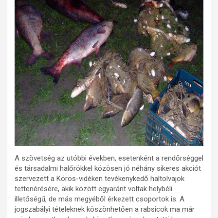
A szövetség az utóbbi években, esetenként a rendőrséggel
és társadalmi halőrökkel közösen jó néhány sikeres akciót
szervezett a Körös-vidéken tevékenykedő haltolvajok
tettenérésére, akik között egyaránt voltak helybéli
illetőségű, de más megyéből érkezett csoportok is. A
jogszabályi tételeknek köszönhetően a rabsicok ma már