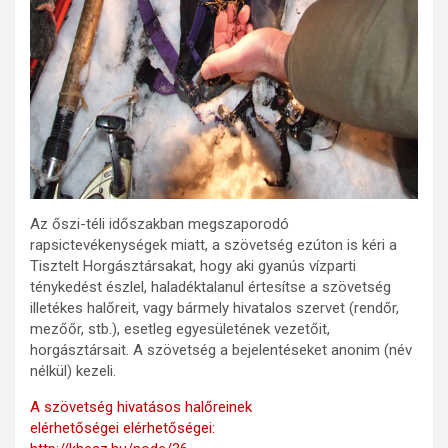
Az őszi-téli időszakban megszaporodó
rapsictevékenységek miatt, a szövetség ezúton is kéri a
Tisztelt Horgásztársakat, hogy aki gyanús vízparti
ténykedést észlel, haladéktalanul értesítse a szövetség
illetékes halőreit, vagy bármely hivatalos szervet (rendőr,
mezőőr, stb.), esetleg egyesületének vezetőit,
horgásztársait. A szövetség a bejelentéseket anonim (név
nélkül) kezeli.
A szövetség hivatásos halőreinek
elérhetőségei elérhetőségei: