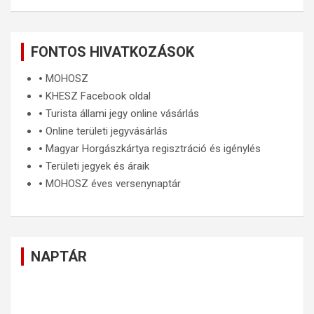
FONTOS HIVATKOZÁSOK
🞄
MOHOSZ
🞄
KHESZ Facebook oldal
🞄
Turista állami jegy online vásárlás
🞄
Online területi jegyvásárlás
🞄
Magyar Horgászkártya regisztráció és igénylés
🞄
Területi jegyek és áraik
🞄
MOHOSZ éves versenynaptár
NAPTÁR