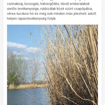
csónakzaj, locsogás, halvergődés, távoli emberalakok
sietős tevékenysége, nádszálak közé szúrt csapópálca,
véres-lucskos hó és még sok minden más jelezheti: adott
helyen rapsictevékenység folyik.