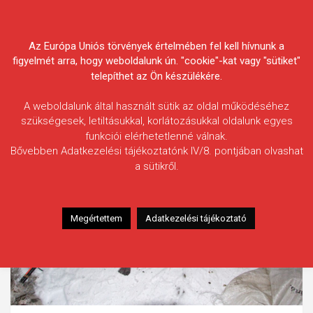
Skip
Körösvidéki Horgász
to
content
Az Európa Uniós törvények értelmében fel kell hívnunk a
Egyesületek Szövetsége
figyelmét arra, hogy weboldalunk ún. "cookie"-kat vagy "sütiket"
telepíthet az Ön készülékére.
A weboldalunk által használt sütik az oldal működéséhez
szükségesek, letiltásukkal, korlátozásukkal oldalunk egyes
funkciói elérhetetlenné válnak.
Bővebben Adatkezelési tájékoztatónk IV/8. pontjában olvashat
a sütikről.
Megértettem
Adatkezelési tájékoztató