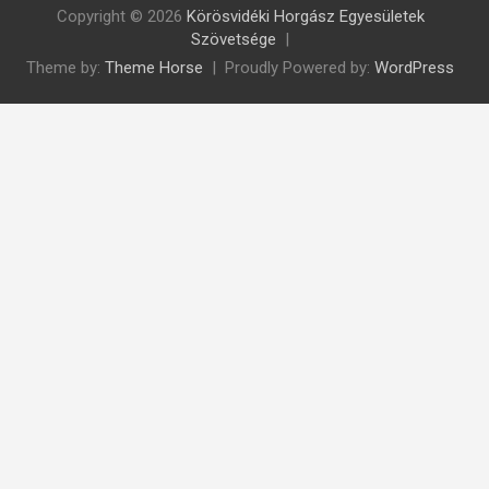
Copyright © 2026
Körösvidéki Horgász Egyesületek
Szövetsége
Theme by:
Theme Horse
Proudly Powered by:
WordPress