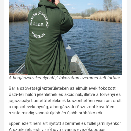
A horgászvizeket ilyentájt fokozottan szemmel kell tartani
Bár a szövetségi vízterületeken az elmúlt évek fokozott
őszi-téli halőri jelenlétnek és akcióinak, illetve a törvényi és
jogszabályi büntetőtételeknek köszönhetően visszaszorult
a rapsictevékenység, a horgászati főszezont követően
szinte mindig vannak újabb és újabb próbálkozók.
Éppen ezért nem árt nyitott szemmel és füllel járni ilyenkor.
A szürkületi, esti vízről jövő gyanús evezőkopogás,