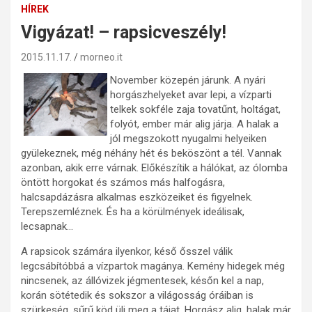
HÍREK
Vigyázat! – rapsicveszély!
2015.11.17.
morneo.it
November közepén járunk. A nyári
horgászhelyeket avar lepi, a vízparti
telkek sokféle zaja tovatűnt, holtágat,
folyót, ember már alig járja. A halak a
jól megszokott nyugalmi helyeiken
gyülekeznek, még néhány hét és beköszönt a tél. Vannak
azonban, akik erre várnak. Előkészítik a hálókat, az ólomba
öntött horgokat és számos más halfogásra,
halcsapdázásra alkalmas eszközeiket és figyelnek.
Terepszemléznek. És ha a körülmények ideálisak,
lecsapnak…
A rapsicok számára ilyenkor, késő ősszel válik
legcsábítóbbá a vízpartok magánya. Kemény hidegek még
nincsenek, az állóvizek jégmentesek, későn kel a nap,
korán sötétedik és sokszor a világosság óráiban is
szürkeség, sűrű köd üli meg a tájat. Horgász alig, halak már