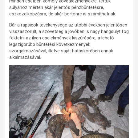
minden esetben komoly következményekre, tettük
súlyához mérten akár jelentős pénzbüntetésre,
eszközelkobzásra, de akár börtönre is számíthatnak.
Bár a rapsicok tevékenysége az utóbbi években jelentősen
visszaszorult, a szövetség a jövőben is nagy hangsúlyt fog
fektetni az ilyen cselekmények kiszűrésére, a lehető
legszigorúbb büntetési következmények
szorgalmazásával, illetve saját hatáskörében annak
alkalmazásával.