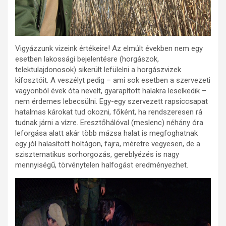
Vigyázzunk vizeink értékeire! Az elmúlt években nem egy
esetben lakossági bejelentésre (horgászok,
telektulajdonosok) sikerült lefülelni a horgászvizek
kifosztóit. A veszélyt pedig – ami sok esetben a szervezeti
vagyonból évek óta nevelt, gyarapított halakra leselkedik –
nem érdemes lebecsülni. Egy-egy szervezett rapsiccsapat
hatalmas károkat tud okozni, főként, ha rendszeresen rá
tudnak járni a vízre. Eresztőhálóval (meslenc) néhány óra
leforgása alatt akár több mázsa halat is megfoghatnak
egy jól halasított holtágon, fajra, méretre vegyesen, de a
szisztematikus sorhorgozás, gereblyézés is nagy
mennyiségű, törvénytelen halfogást eredményezhet.