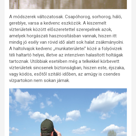
A módszerek változatosak. Csapóhorog, sorhorog, háló,
gereblye, varsa a kedvenc eszközök. A kiszemelt
vízterületek között előszeretettel szerepelnek azok,
amelyek horgászati hasznosításban vannak, hiszen itt
mindig jó esély van rövid idő alatt sok halat zsákmányolni.
A haltolvajok kedvenc „munkaterületei” közé a folyóvizek
téli haltartó helyei, illetve az intenzíven halasított holtágak
tartoznak. Utóbbiak esetében még a telkekkel körbevett
vízterületek sincsenek biztonságban, hiszen este, éjszaka,
vagy ködös, esőtől szitáló időben, az amúgy is csendes
vízpartokon nem sokan járnak.