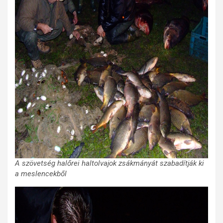
A szövetség halőrei haltolvajok zsákmányát szabadítják ki
a meslencekből