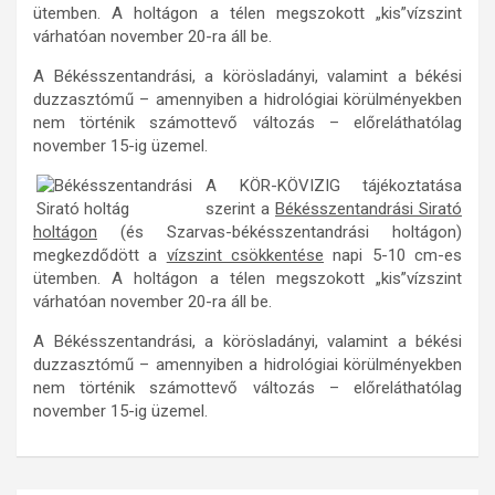
ütemben. A holtágon a télen megszokott „kis”vízszint
várhatóan november 20-ra áll be.
A Békésszentandrási, a körösladányi, valamint a békési
duzzasztómű – amennyiben a hidrológiai körülményekben
nem történik számottevő változás – előreláthatólag
november 15-ig üzemel.
A KÖR-KÖVIZIG tájékoztatása
szerint a
Békésszentandrási Sirató
holtágon
(és Szarvas-békésszentandrási holtágon)
megkezdődött a
vízszint csökkentése
napi 5-10 cm-es
ütemben. A holtágon a télen megszokott „kis”vízszint
várhatóan november 20-ra áll be.
A Békésszentandrási, a körösladányi, valamint a békési
duzzasztómű – amennyiben a hidrológiai körülményekben
nem történik számottevő változás – előreláthatólag
november 15-ig üzemel.