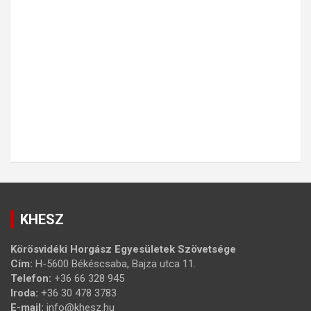
KHESZ
Körösvidéki Horgász Egyesületek Szövetsége
Cím:
H-5600 Békéscsaba, Bajza utca 11.
Telefon:
+36 66 328 945
Iroda:
+36 30 478 3783
E-mail:
info@khesz.hu