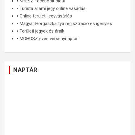
🞄
KHESZ Facebook oldal
🞄
Turista állami jegy online vásárlás
🞄
Online területi jegyvásárlás
🞄
Magyar Horgászkártya regisztráció és igénylés
🞄
Területi jegyek és áraik
🞄
MOHOSZ éves versenynaptár
NAPTÁR