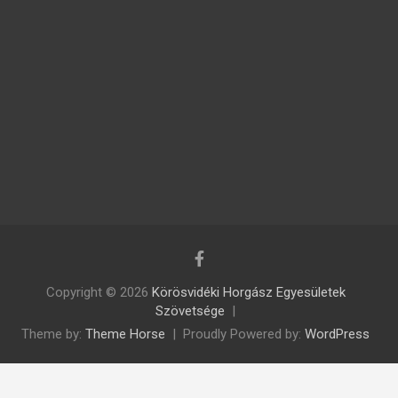
Copyright © 2026
Körösvidéki Horgász Egyesületek
Szövetsége
Theme by:
Theme Horse
Proudly Powered by:
WordPress