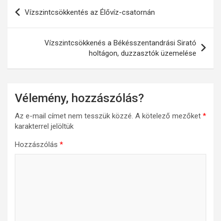
Bejegyzés
Vízszintcsökkentés az Élővíz-csatornán
navigáció
Vízszintcsökkenés a Békésszentandrási Sirató
holtágon, duzzasztók üzemelése
Vélemény, hozzászólás?
Az e-mail címet nem tesszük közzé.
A kötelező mezőket
*
karakterrel jelöltük
Hozzászólás
*