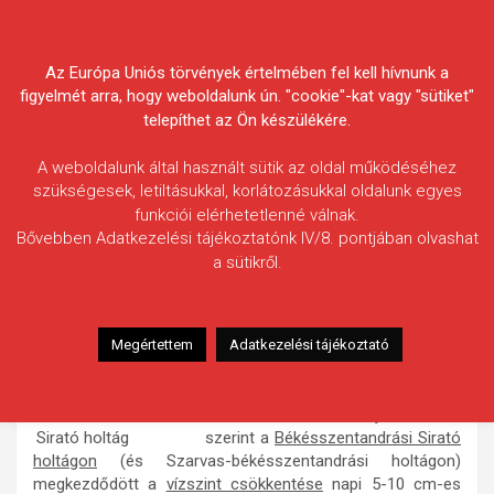
Skip
Körösvidéki Horgász
to
content
Az Európa Uniós törvények értelmében fel kell hívnunk a
Egyesületek Szövetsége
figyelmét arra, hogy weboldalunk ún. "cookie"-kat vagy "sütiket"
telepíthet az Ön készülékére.
A weboldalunk által használt sütik az oldal működéséhez
szükségesek, letiltásukkal, korlátozásukkal oldalunk egyes
funkciói elérhetetlenné válnak.
HÍREK
Bővebben Adatkezelési tájékoztatónk IV/8. pontjában olvashat
a sütikről.
Vízszintcsökkenés a
Békésszentandrási Sirató
holtágon, duzzasztók üzemelése
Megértettem
Adatkezelési tájékoztató
2011.10.28.
morneo.it
A KÖR-KÖVIZIG tájékoztatása
szerint a
Békésszentandrási Sirató
holtágon
(és Szarvas-békésszentandrási holtágon)
megkezdődött a
vízszint csökkentése
napi 5-10 cm-es