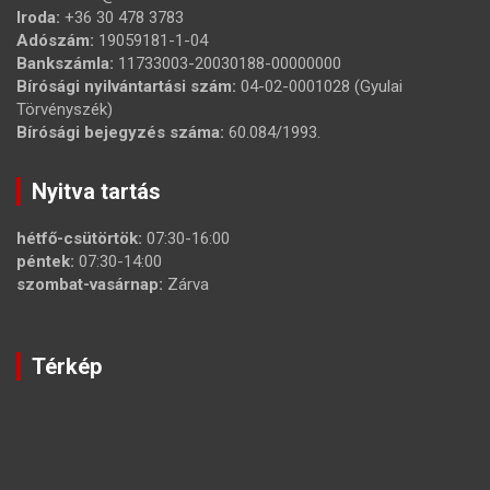
Iroda:
+36 30 478 3783
Adószám:
19059181-1-04
Bankszámla:
11733003-20030188-00000000
Bírósági nyilvántartási szám:
04-02-0001028 (Gyulai
Törvényszék)
Bírósági bejegyzés száma:
60.084/1993.
Nyitva tartás
hétfő-csütörtök:
07:30-16:00
péntek:
07:30-14:00
szombat-vasárnap:
Zárva
Térkép