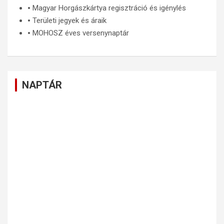
🞄
Magyar Horgászkártya regisztráció és igénylés
🞄
Területi jegyek és áraik
🞄
MOHOSZ éves versenynaptár
NAPTÁR