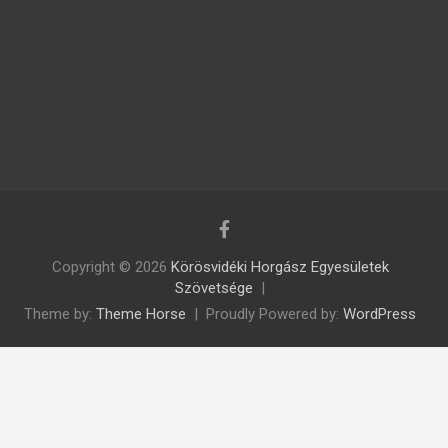
Copyright © 2026
Körösvidéki Horgász Egyesületek
Szövetsége
Theme by:
Theme Horse
Proudly Powered by:
WordPress