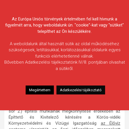
Skip
Körösvidéki Horgász
to
content
Az Európa Uniós törvények értelmében fel kell hívnunk a
Egyesületek Szövetsége
figyelmét arra, hogy weboldalunk ún. "cookie"-kat vagy "sütiket"
telepíthet az Ön készülékére.
A weboldalunk által használt sütik az oldal működéséhez
szükségesek, letiltásukkal, korlátozásukkal oldalunk egyes
funkciói elérhetetlenné válnak.
HÍREK
Bővebben Adatkezelési tájékoztatónk IV/8. pontjában olvashat
a sütikről.
Vízszintcsökkentés az Élővíz-
csatornán
2011.10.24.
morneo.it
Megértettem
Adatkezelési tájékoztató
Tájékoztatjuk a Horgásztárskat,
hogy a békéscsabai Ifjúsági Ház (Békéscsaba, Derkovics
sor 2.) építési munkáinak megkönnyítése érdekében az
Építtető és Kivitelező kérésére a Körös-vidéki
Környezetvédelmi és Vízügyi Igazgatóság
az Élővíz