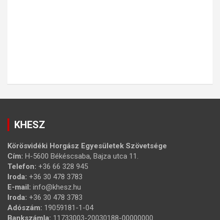
KHESZ
Körösvidéki Horgász Egyesületek Szövetsége
Cím:
H-5600 Békéscsaba, Bajza utca 11.
Telefon:
+36 66 328 945
Iroda:
+36 30 478 3783
E-mail:
info@khesz.hu
Iroda:
+36 30 478 3783
Adószám:
19059181-1-04
Bankszámla:
11733003-20030188-00000000