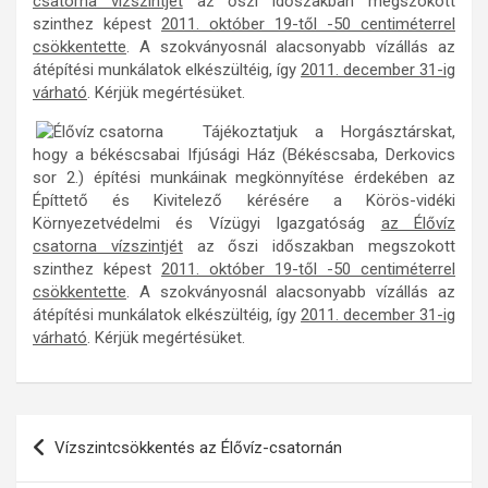
csatorna vízszintjét
az őszi időszakban megszokott
szinthez képest
2011. október 19-től -50 centiméterrel
csökkentette
. A szokványosnál alacsonyabb vízállás az
átépítési munkálatok elkészültéig, így
2011. december 31-ig
várható
. Kérjük megértésüket.
Tájékoztatjuk a Horgásztárskat,
hogy a békéscsabai Ifjúsági Ház (Békéscsaba, Derkovics
sor 2.) építési munkáinak megkönnyítése érdekében az
Építtető és Kivitelező kérésére a Körös-vidéki
Környezetvédelmi és Vízügyi Igazgatóság
az Élővíz
csatorna vízszintjét
az őszi időszakban megszokott
szinthez képest
2011. október 19-től -50 centiméterrel
csökkentette
. A szokványosnál alacsonyabb vízállás az
átépítési munkálatok elkészültéig, így
2011. december 31-ig
várható
. Kérjük megértésüket.
Bejegyzés
Vízszintcsökkentés az Élővíz-csatornán
navigáció