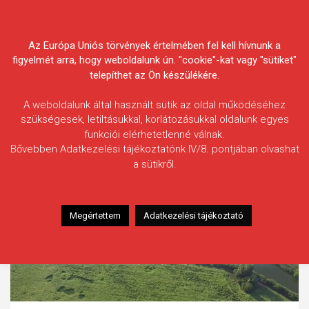
Skip
Körösvidéki Horgász
to
content
Az Európa Uniós törvények értelmében fel kell hívnunk a
Egyesületek Szövetsége
figyelmét arra, hogy weboldalunk ún. "cookie"-kat vagy "sütiket"
telepíthet az Ön készülékére.
A weboldalunk által használt sütik az oldal működéséhez
szükségesek, letiltásukkal, korlátozásukkal oldalunk egyes
funkciói elérhetetlenné válnak.
Bővebben Adatkezelési tájékoztatónk IV/8. pontjában olvashat
a sütikről.
Megértettem
Adatkezelési tájékoztató