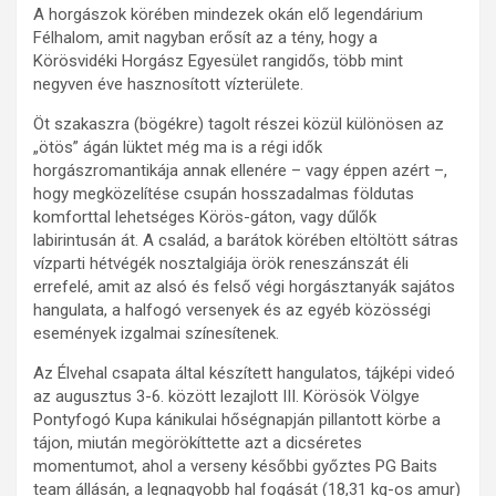
A horgászok körében mindezek okán elő legendárium
Félhalom, amit nagyban erősít az a tény, hogy a
Körösvidéki Horgász Egyesület rangidős, több mint
negyven éve hasznosított vízterülete.
Öt szakaszra (bögékre) tagolt részei közül különösen az
„ötös” ágán lüktet még ma is a régi idők
horgászromantikája annak ellenére – vagy éppen azért –,
hogy megközelítése csupán hosszadalmas földutas
komforttal lehetséges Körös-gáton, vagy dűlők
labirintusán át. A család, a barátok körében eltöltött sátras
vízparti hétvégék nosztalgiája örök reneszánszát éli
errefelé, amit az alsó és felső végi horgásztanyák sajátos
hangulata, a halfogó versenyek és az egyéb közösségi
események izgalmai színesítenek.
Az Élvehal csapata által készített hangulatos, tájképi videó
az augusztus 3-6. között lezajlott III. Körösök Völgye
Pontyfogó Kupa kánikulai hőségnapján pillantott körbe a
tájon, miután megörökíttette azt a dicséretes
momentumot, ahol a verseny későbbi győztes PG Baits
team állásán, a legnagyobb hal fogását (18,31 kg-os amur)