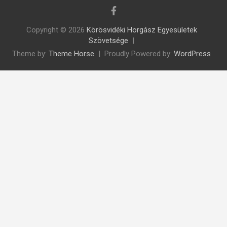
Copyright © 2026
Körösvidéki Horgász Egyesületek
Szövetsége
Theme by:
Theme Horse
Proudly Powered by:
WordPress