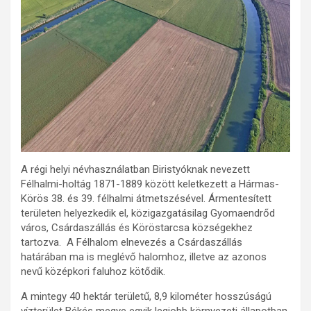
A régi helyi névhasználatban Biristyóknak nevezett
Félhalmi-holtág 1871-1889 között keletkezett a Hármas-
Körös 38. és 39. félhalmi átmetszésével. Ármentesített
területen helyezkedik el, közigazgatásilag Gyomaendrőd
város, Csárdaszállás és Köröstarcsa községekhez
tartozva. A Félhalom elnevezés a Csárdaszállás
határában ma is meglévő halomhoz, illetve az azonos
nevű középkori faluhoz kötődik.
A mintegy 40 hektár területű, 8,9 kilométer hosszúságú
vízterület Békés megye egyik legjobb környezeti állapotban