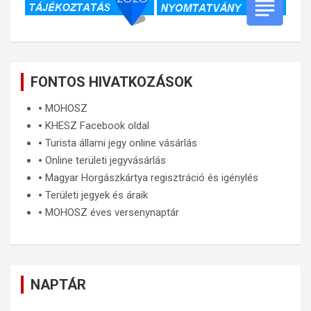
FONTOS HIVATKOZÁSOK
🞄
MOHOSZ
🞄
KHESZ Facebook oldal
🞄
Turista állami jegy online vásárlás
🞄
Online területi jegyvásárlás
🞄
Magyar Horgászkártya regisztráció és igénylés
🞄
Területi jegyek és áraik
🞄
MOHOSZ éves versenynaptár
NAPTÁR