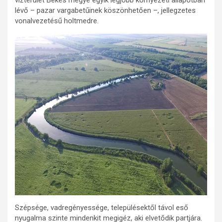
lévő – pazar vargabetűinek köszönhetően –, jellegzetes
vonalvezetésű holtmedre.
Szépsége, vadregényessége, településektől távol eső
nyugalma szinte mindenkit megigéz, aki elvetődik partjára.