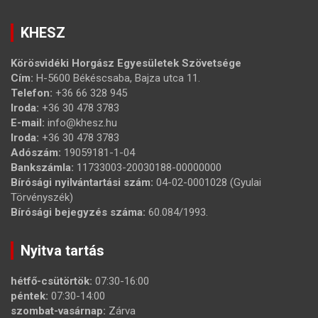
KHESZ
Körösvidéki Horgász Egyesületek Szövetsége
Cím:
H-5600 Békéscsaba, Bajza utca 11.
Telefon:
+36 66 328 945
Iroda:
+36 30 478 3783
E-mail:
info@khesz.hu
Iroda:
+36 30 478 3783
Adószám:
19059181-1-04
Bankszámla:
11733003-20030188-00000000
Bírósági nyilvántartási szám:
04-02-0001028 (Gyulai
Törvényszék)
Bírósági bejegyzés száma:
60.084/1993.
Nyitva tartás
hétfő-csütörtök:
07:30-16:00
péntek:
07:30-14:00
szombat-vasárnap:
Zárva