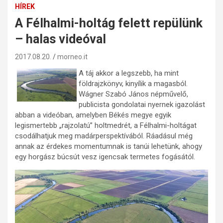
HÍREK
A Félhalmi-holtág felett repülünk
– halas videóval
2017.08.20.
morneo.it
A táj akkor a legszebb, ha mint
földrajzkönyv, kinyílik a magasból.
Wágner Szabó János népművelő,
publicista gondolatai nyernek igazolást
abban a videóban, amelyben Békés megye egyik
legismertebb „rajzolatú” holtmedrét, a Félhalmi-holtágat
csodálhatjuk meg madárperspektívából. Ráadásul még
annak az érdekes momentumnak is tanúi lehetünk, ahogy
egy horgász búcsút vesz igencsak termetes fogásától.