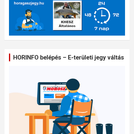
HORINFO belépés – E-területi jegy váltás