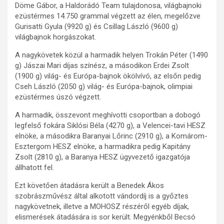
Döme Gábor, a Haldorádó Team tulajdonosa, világbajnoki
ezüstérmes 14.750 grammal végzett az élen, megelőzve
Gurisatti Gyula (9920 g) és Csillag László (9600 g)
világbajnok horgászokat.
A nagykövetek közül a harmadik helyen Trokán Péter (1490
g) Jászai Mari díjas színész, a másodikon Erdei Zsolt
(1900 g) világ- és Európa-bajnok ökölvívó, az elsőn pedig
Cseh László (2050 g) világ- és Európa-bajnok, olimpiai
ezüstérmes úszó végzett.
A harmadik, összevont meghívotti csoportban a dobogó
legfelső fokára Siklósi Béla (4270 g), a Velencei-tavi HESZ
elnöke, a másodikra Baranyai Lőrinc (2910 g), a Komárom-
Esztergom HESZ elnöke, a harmadikra pedig Kapitány
Zsolt (2810 g), a Baranya HESZ ügyvezető igazgatója
állhatott fel.
Ezt követően átadásra került a Benedek Ákos
szobrászművész által alkotott vándordíj is a győztes
nagykövetnek, illetve a MOHOSZ részéről egyéb díjak,
elismerések átadására is sor került. Megyénkből Becsó