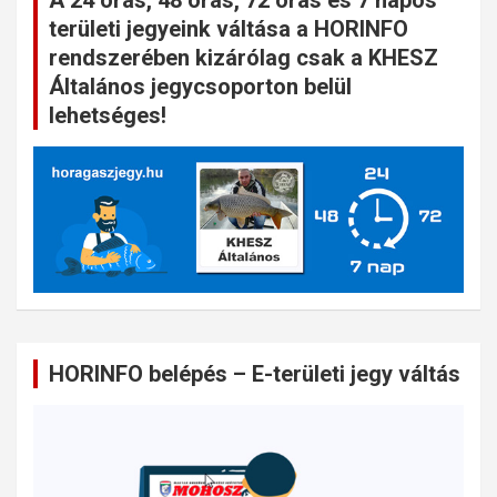
A 24 órás, 48 órás, 72 órás és 7 napos
területi jegyeink váltása a HORINFO
rendszerében kizárólag csak a KHESZ
Általános jegycsoporton belül
lehetséges!
HORINFO belépés – E-területi jegy váltás