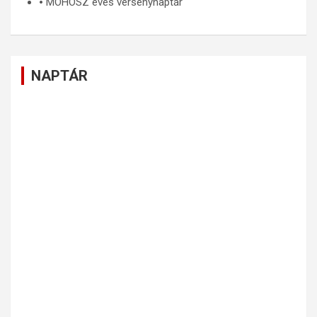
🞄
MOHOSZ éves versenynaptár
NAPTÁR