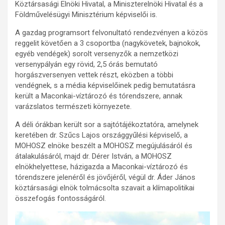
Köztársasági Elnöki Hivatal, a Miniszterelnöki Hivatal és a
Földművelésügyi Minisztérium képviselői is.
A gazdag programsort felvonultató rendezvényen a közös
reggelit követően a 3 csoportba (nagykövetek, bajnokok,
egyéb vendégek) sorolt versenyzők a nemzetközi
versenypályán egy rövid, 2,5 órás bemutató
horgászversenyen vettek részt, eközben a többi
vendégnek, s a média képviselőinek pedig bemutatásra
került a Maconkai-víztározó és tórendszere, annak
varázslatos természeti környezete.
A déli órákban került sor a sajtótájékoztatóra, amelynek
keretében dr. Szűcs Lajos országgyűlési képviselő, a
MOHOSZ elnöke beszélt a MOHOSZ megújulásáról és
átalakulásáról, majd dr. Dérer István, a MOHOSZ
elnökhelyettese, házigazda a Maconkai-víztározó és
tórendszere jelenéről és jövőjéről, végül dr. Áder János
köztársasági elnök tolmácsolta szavait a klímapolitikai
összefogás fontosságáról.