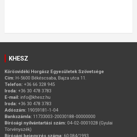
KHESZ
Körösvidéki Horgász Egyesületek Szövetsége
Cím:
H-5600 Békéscsaba, Bajza utca 11.
Telefon:
+36 66 328 945
Iroda:
+36 30 478 3783
E-mail:
info@khesz.hu
Iroda:
+36 30 478 3783
Adószám:
19059181-1-04
Bankszámla:
11733003-20030188-00000000
Bírósági nyilvántartási szám:
04-02-0001028 (Gyulai
Törvényszék)
Bírósági bejegyzés száma:
60.084/1993.