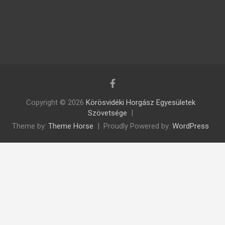
Copyright © 2026
Körösvidéki Horgász Egyesületek
Szövetsége
Theme by:
Theme Horse
Proudly Powered by:
WordPress