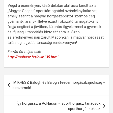
Végül a eseményen, késő délután aláírásra került az a
„Magyar Csapat” sporttámogatási szándéknyilatkozat,
amely szerint a magyar horgászsportot számos cég
gyémánt-, arany-, illetve ezüst fokozatú támogatóként
fogja segíteni a jövőben, különös figyelemmel a gyermek
és ifjúsági utánpótlás biztosítására is. Szép
és eredményes nap zárult Maconkán, a magyar horgászat
talán legnagyobb társasági rendezvényén!
Forrás és teljes cikk:
http://mohosz.hu/cikk135.html
Bejegyzés
IV. KHESZ Balogh és Balogh feeder horgászbajnokság –
navigáció
beszámoló
Így horgássz a Pokláson – sporthorgász tanácsok
sporthorgászoknak