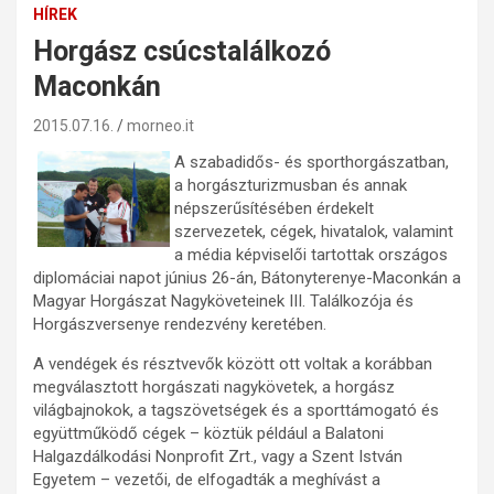
HÍREK
Horgász csúcstalálkozó
Maconkán
2015.07.16.
morneo.it
A szabadidős- és sporthorgászatban,
a horgászturizmusban és annak
népszerűsítésében érdekelt
szervezetek, cégek, hivatalok, valamint
a média képviselői tartottak országos
diplomáciai napot június 26-án, Bátonyterenye-Maconkán a
Magyar Horgászat Nagyköveteinek III. Találkozója és
Horgászversenye rendezvény keretében.
A vendégek és résztvevők között ott voltak a korábban
megválasztott horgászati nagykövetek, a horgász
világbajnokok, a tagszövetségek és a sporttámogató és
együttműködő cégek – köztük például a Balatoni
Halgazdálkodási Nonprofit Zrt., vagy a Szent István
Egyetem – vezetői, de elfogadták a meghívást a