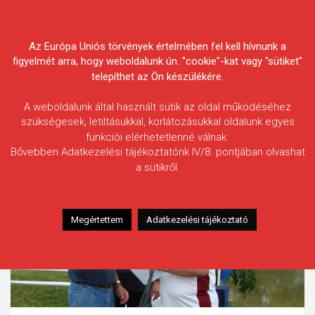
Skip
Körösvidéki Horgász
to
content
Az Európa Uniós törvények értelmében fel kell hívnunk a
Egyesületek Szövetsége
figyelmét arra, hogy weboldalunk ún. "cookie"-kat vagy "sütiket"
telepíthet az Ön készülékére.
A weboldalunk által használt sütik az oldal működéséhez
szükségesek, letiltásukkal, korlátozásukkal oldalunk egyes
funkciói elérhetetlenné válnak.
Bővebben Adatkezelési tájékoztatónk IV/8. pontjában olvashat
a sütikről.
Megértettem
Adatkezelési tájékoztató