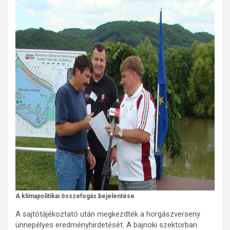
A klímapolitikai összefogás bejelentése
A sajtótájékoztató után megkezdték a horgászverseny
ünnepélyes eredményhirdetését. A bajnoki szektorban