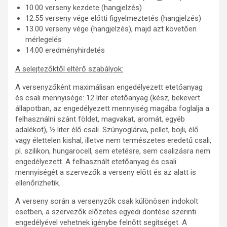
10.00 verseny kezdete (hangjelzés)
12.55 verseny vége előtti figyelmeztetés (hangjelzés)
13.00 verseny vége (hangjelzés), majd azt követően
mérlegelés
14.00 eredményhirdetés
A selejtezőktől eltérő szabályok:
A versenyzőként maximálisan engedélyezett etetőanyag
és csali mennyisége: 12 liter etetőanyag (kész, bekevert
állapotban, az engedélyezett mennyiség magába foglalja a
felhasználni szánt földet, magvakat, aromát, egyéb
adalékot), ½ liter élő csali. Szúnyoglárva, pellet, bojli, élő
vagy élettelen kishal, illetve nem természetes eredetű csali,
pl. szilikon, hungarocell, sem etetésre, sem csalizásra nem
engedélyezett. A felhasznált etetőanyag és csali
mennyiségét a szervezők a verseny előtt és az alatt is
ellenőrizhetik.
A verseny során a versenyzők csak különösen indokolt
esetben, a szervezők előzetes egyedi döntése szerinti
engedélyével vehetnek igénybe felnőtt segítséget. A