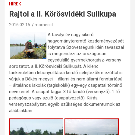
HÍREK
Rajtol a II. Körösvidéki Sulikupa
2016.02.15.
morneo.it
A tavalyi év nagy sikerű
hagyományteremtő kezdeményezését
folytatva Szövetségünk idén tavasszal
is megrendezi az országosan
egyedülálló gyermekhorgász-verseny
sorozatot, a II. Körösvidéki Sulikupát. A kilenc
tankerületben lebonyolításra kerülő selejtezőkre ezúttal is
várjuk a Békés megyei – állami és nem állami fenntartású
– általános iskolák (tagiskolák) egy-egy csapattal történő
nevezését. A csapat tagjai: 3 fő tanuló (versenyző), 1 fő
pedagógus vagy szülő (csapatvezető). Kiírás,
versenyszabályzat, egyéb szükséges dokumentumok az
alábbiakban: