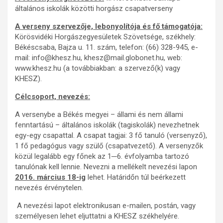
általános iskolák közötti horgász csapatverseny
A verseny szervezője, lebonyolítója és fő támogatója:
Körösvidéki Horgászegyesületek Szövetsége, székhely:
Békéscsaba, Bajza u. 11. szám, telefon: (66) 328-945, e-
mail: info@khesz.hu, khesz@mail.globonet.hu, web:
www.khesz.hu (a továbbiakban: a szervező(k) vagy
KHESZ).
Célcsoport, nevezés:
A versenybe a Békés megyei – állami és nem állami
fenntartású – általános iskolák (tagiskolák) nevezhetnek
egy-egy csapattal. A csapat tagjai: 3 fő tanuló (versenyző),
1 fő pedagógus vagy szülő (csapatvezető). A versenyzők
közül legalább egy főnek az 1─6. évfolyamba tartozó
tanulónak kell lennie. Nevezni a mellékelt nevezési lapon
2016. március 18-ig
lehet. Határidőn túl beérkezett
nevezés érvénytelen.
A nevezési lapot elektronikusan e-mailen, postán, vagy
személyesen lehet eljuttatni a KHESZ székhelyére.