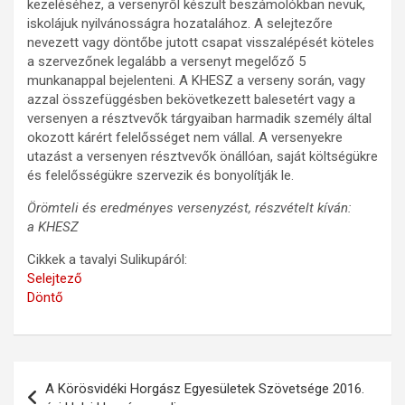
kezeléséhez, a versenyről készült beszámolókban nevük,
iskolájuk nyilvánosságra hozatalához. A selejtezőre
nevezett vagy döntőbe jutott csapat visszalépését köteles
a szervezőnek legalább a versenyt megelőző 5
munkanappal bejelenteni. A KHESZ a verseny során, vagy
azzal összefüggésben bekövetkezett balesetért vagy a
versenyen a résztvevők tárgyaiban harmadik személy által
okozott kárért felelősséget nem vállal. A versenyekre
utazást a versenyen résztvevők önállóan, saját költségükre
és felelősségükre szervezik és bonyolítják le.
Örömteli és eredményes versenyzést, részvételt kíván:
a KHESZ
Cikkek a tavalyi Sulikupáról:
Selejtező
Döntő
Bejegyzés
A Körösvidéki Horgász Egyesületek Szövetsége 2016.
navigáció