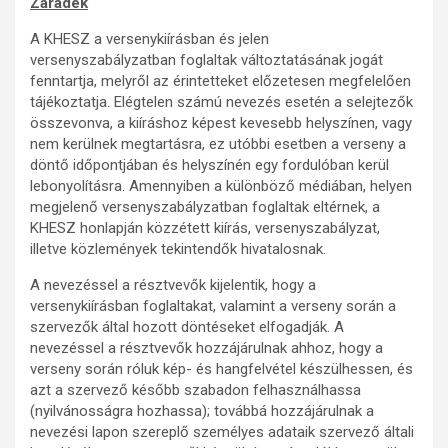
Záradék
A KHESZ a versenykiírásban és jelen
versenyszabályzatban foglaltak változtatásának jogát
fenntartja, melyről az érintetteket előzetesen megfelelően
tájékoztatja. Elégtelen számú nevezés esetén a selejtezők
összevonva, a kiíráshoz képest kevesebb helyszínen, vagy
nem kerülnek megtartásra, ez utóbbi esetben a verseny a
döntő időpontjában és helyszínén egy fordulóban kerül
lebonyolításra. Amennyiben a különböző médiában, helyen
megjelenő versenyszabályzatban foglaltak eltérnek, a
KHESZ honlapján közzétett kiírás, versenyszabályzat,
illetve közlemények tekintendők hivatalosnak.
A nevezéssel a résztvevők kijelentik, hogy a
versenykiírásban foglaltakat, valamint a verseny során a
szervezők által hozott döntéseket elfogadják. A
nevezéssel a résztvevők hozzájárulnak ahhoz, hogy a
verseny során róluk kép- és hangfelvétel készülhessen, és
azt a szervező később szabadon felhasználhassa
(nyilvánosságra hozhassa); továbbá hozzájárulnak a
nevezési lapon szereplő személyes adataik szervező általi