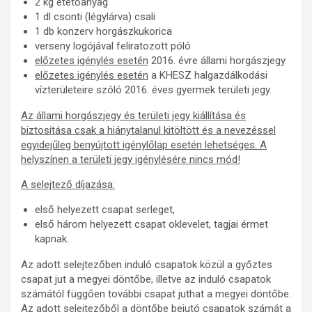
2 kg etetőanyag
1 dl csonti (légylárva) csali
1 db konzerv horgászkukorica
verseny logójával feliratozott póló
előzetes igénylés esetén
2016. évre állami horgászjegy
előzetes igénylés esetén
a KHESZ halgazdálkodási
vízterületeire szóló 2016. éves gyermek területi jegy.
Az állami horgászjegy és területi jegy kiállítása és
biztosítása csak a hiánytalanul kitöltött és a nevezéssel
egyidejűleg benyújtott igénylőlap esetén lehetséges. A
helyszínen a területi jegy igénylésére nincs mód!
A selejtező díjazása:
első helyezett csapat serleget,
első három helyezett csapat oklevelet, tagjai érmet
kapnak.
Az adott selejtezőben induló csapatok közül a győztes
csapat jut a megyei döntőbe, illetve az induló csapatok
számától függően további csapat juthat a megyei döntőbe.
Az adott selejtezőből a döntőbe bejutó csapatok számát a