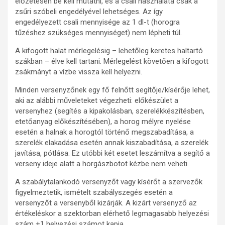
előzetesen be kell mutatni, és a csali használata csak a
zsűri szóbeli engedélyével lehetséges. Az így
engedélyezett csali mennyisége az 1 dl-t (horogra
tűzéshez szükséges mennyiséget) nem lépheti túl.
A kifogott halat mérlegelésig – lehetőleg keretes haltartó
szákban – élve kell tartani. Mérlegelést követően a kifogott
zsákmányt a vízbe vissza kell helyezni.
Minden versenyzőnek egy fő felnőtt segítője/kísérője lehet,
aki az alábbi műveleteket végezheti: előkészület a
versenyhez (segítés a kipakolásban, szerelékkészítésben,
etetőanyag előkészítésében), a horog mélyre nyelése
esetén a halnak a horogtól történő megszabadítása, a
szerelék elakadása esetén annak kiszabadítása, a szerelék
javítása, pótlása. Ez utóbbi két esetet leszámítva a segítő a
verseny ideje alatt a horgászbotot kézbe nem veheti.
A szabálytalankodó versenyzőt vagy kísérőt a szervezők
figyelmeztetik, ismételt szabályszegés esetén a
versenyzőt a versenyből kizárják. A kizárt versenyző az
értékeléskor a szektorban elérhető legmagasabb helyezési
szám +1 helyezési számot kapja.