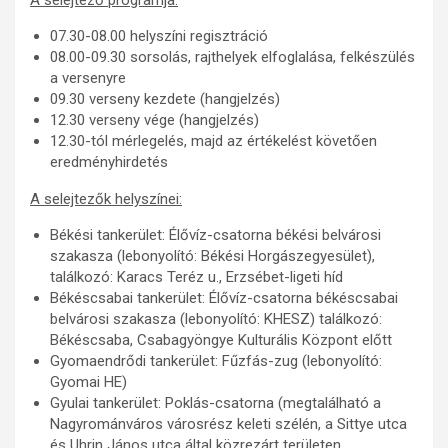
07.30-08.00 helyszíni regisztráció
08.00-09.30 sorsolás, rajthelyek elfoglalása, felkészülés
a versenyre
09.30 verseny kezdete (hangjelzés)
12.30 verseny vége (hangjelzés)
12.30-tól mérlegelés, majd az értékelést követően
eredményhirdetés
A selejtezők helyszínei:
Békési tankerület: Élővíz-csatorna békési belvárosi
szakasza (lebonyolító: Békési Horgászegyesület),
találkozó: Karacs Teréz u., Erzsébet-ligeti híd
Békéscsabai tankerület: Élővíz-csatorna békéscsabai
belvárosi szakasza (lebonyolító: KHESZ) találkozó:
Békéscsaba, Csabagyöngye Kulturális Központ előtt
Gyomaendrődi tankerület: Fűzfás-zug (lebonyolító:
Gyomai HE)
Gyulai tankerület: Poklás-csatorna (megtalálható a
Nagyrománváros városrész keleti szélén, a Sittye utca
és Uhrin János utca által közrezárt területen,