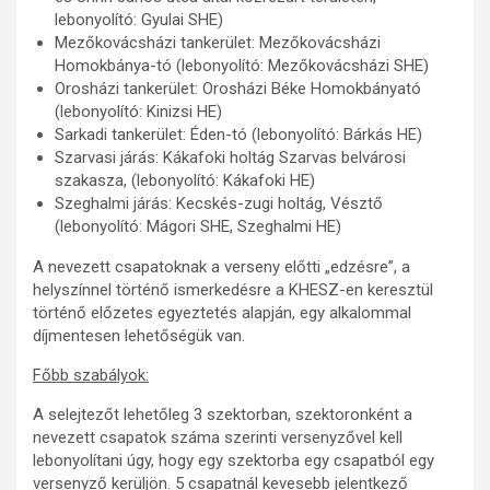
lebonyolító: Gyulai SHE)
Mezőkovácsházi tankerület: Mezőkovácsházi
Homokbánya-tó (lebonyolító: Mezőkovácsházi SHE)
Orosházi tankerület: Orosházi Béke Homokbányató
(lebonyolító: Kinizsi HE)
Sarkadi tankerület: Éden-tó (lebonyolító: Bárkás HE)
Szarvasi járás: Kákafoki holtág Szarvas belvárosi
szakasza, (lebonyolító: Kákafoki HE)
Szeghalmi járás: Kecskés-zugi holtág, Vésztő
(lebonyolító: Mágori SHE, Szeghalmi HE)
A nevezett csapatoknak a verseny előtti „edzésre”, a
helyszínnel történő ismerkedésre a KHESZ-en keresztül
történő előzetes egyeztetés alapján, egy alkalommal
díjmentesen lehetőségük van.
Főbb szabályok:
A selejtezőt lehetőleg 3 szektorban, szektoronként a
nevezett csapatok száma szerinti versenyzővel kell
lebonyolítani úgy, hogy egy szektorba egy csapatból egy
versenyző kerüljön. 5 csapatnál kevesebb jelentkező