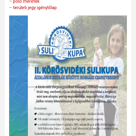
–
póló méretek
–
területi jegy igénylőlap