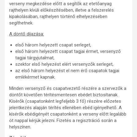
verseny megkezdése előtt a segítők az etetőanyag
rajthelyen kívüli előkészítésében, illetve a felszerelés
kipakolásában, rajthelyen történő elhelyezésében
segíthetnek.
A döntő díjazása:
első három helyezett csapat serleget,
első három helyezett csapat tagjai érmet, versenyző
tagjai tárgyjutalmat,
szektor első helyezést elért versenyzők serleget,
az első három helyezést el nem érő csapatok tagjai
emlékérmet kapnak.
Minden versenyző és csapatvezető részére a szervezők a
döntőt követően térítésmentesen ebédet biztosítanak.
Kísérők (csapatonként legfeljebb 3 fő) részére előzetes
jelentkezés alapján térítés ellenében ebéd igényelhető. A
kísérők ebédigényét csapatonként a verseny előtt legalább
öt nappal kérjük jelezni. Fizetés a regisztráció során a
helyszínen.