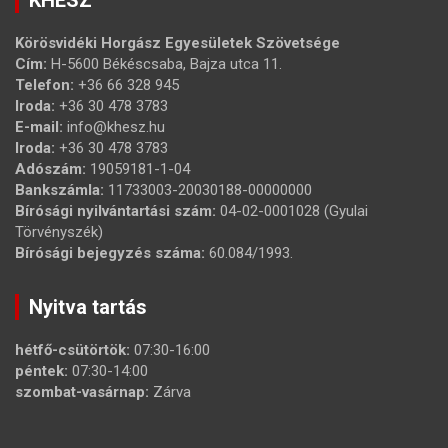
KHESZ
Körösvidéki Horgász Egyesületek Szövetsége
Cím:
H-5600 Békéscsaba, Bajza utca 11.
Telefon:
+36 66 328 945
Iroda:
+36 30 478 3783
E-mail:
info@khesz.hu
Iroda:
+36 30 478 3783
Adószám:
19059181-1-04
Bankszámla:
11733003-20030188-00000000
Bírósági nyilvántartási szám:
04-02-0001028 (Gyulai
Törvényszék)
Bírósági bejegyzés száma:
60.084/1993.
Nyitva tartás
hétfő-csütörtök:
07:30-16:00
péntek:
07:30-14:00
szombat-vasárnap:
Zárva