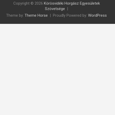
Copyright © 2026
Körösvidéki Horgász Egyesületek
Szövetsége
Theme by:
Theme Horse
Proudly Powered by:
WordPress