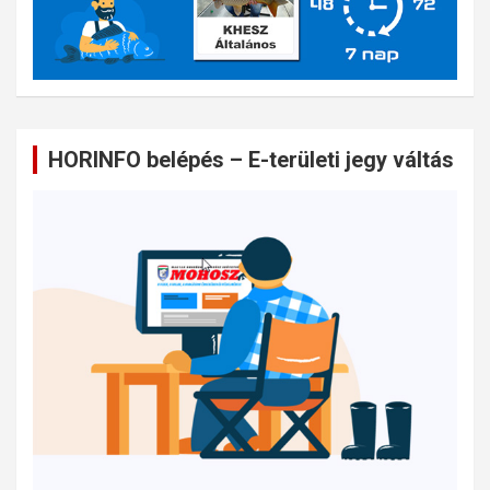
HORINFO belépés – E-területi jegy váltás