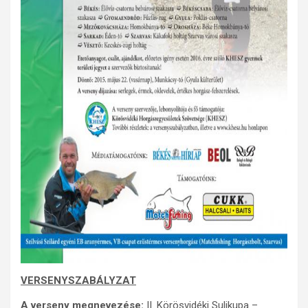
VERSENYSZABÁLYZAT
A verseny megnevezése:
II. Körösvidéki Sulikupa –