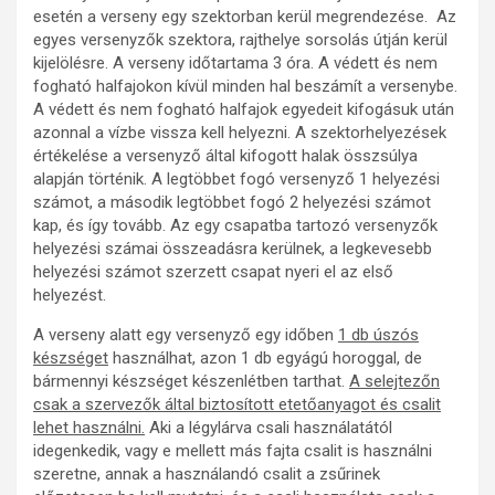
esetén a verseny egy szektorban kerül megrendezése. Az
egyes versenyzők szektora, rajthelye sorsolás útján kerül
kijelölésre. A verseny időtartama 3 óra. A védett és nem
fogható halfajokon kívül minden hal beszámít a versenybe.
A védett és nem fogható halfajok egyedeit kifogásuk után
azonnal a vízbe vissza kell helyezni. A szektorhelyezések
értékelése a versenyző által kifogott halak összsúlya
alapján történik. A legtöbbet fogó versenyző 1 helyezési
számot, a második legtöbbet fogó 2 helyezési számot
kap, és így tovább. Az egy csapatba tartozó versenyzők
helyezési számai összeadásra kerülnek, a legkevesebb
helyezési számot szerzett csapat nyeri el az első
helyezést.
A verseny alatt egy versenyző egy időben
1 db úszós
készséget
használhat, azon 1 db egyágú horoggal, de
bármennyi készséget készenlétben tarthat.
A selejtezőn
csak a szervezők által biztosított etetőanyagot és csalit
lehet használni.
Aki a légylárva csali használatától
idegenkedik, vagy e mellett más fajta csalit is használni
szeretne, annak a használandó csalit a zsűrinek