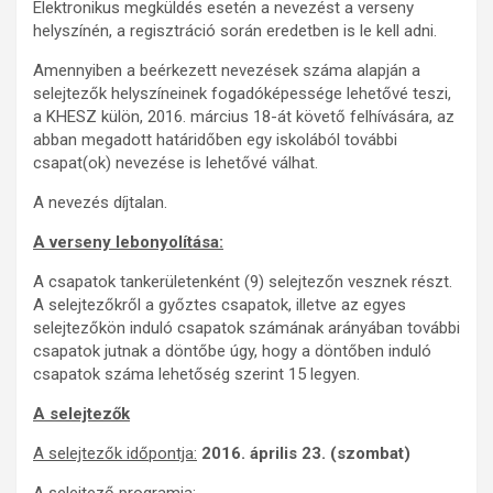
Elektronikus megküldés esetén a nevezést a verseny
helyszínén, a regisztráció során eredetben is le kell adni.
Amennyiben a beérkezett nevezések száma alapján a
selejtezők helyszíneinek fogadóképessége lehetővé teszi,
a KHESZ külön, 2016. március 18-át követő felhívására, az
abban megadott határidőben egy iskolából további
csapat(ok) nevezése is lehetővé válhat.
A nevezés díjtalan.
A verseny lebonyolítása:
A csapatok tankerületenként (9) selejtezőn vesznek részt.
A selejtezőkről a győztes csapatok, illetve az egyes
selejtezőkön induló csapatok számának arányában további
csapatok jutnak a döntőbe úgy, hogy a döntőben induló
csapatok száma lehetőség szerint 15 legyen.
A selejtezők
A selejtezők időpontja:
2016. április 23. (szombat)
A selejtező programja: