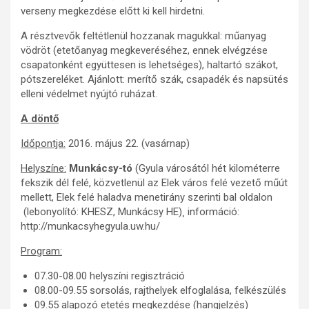
verseny megkezdése előtt ki kell hirdetni.
A résztvevők feltétlenül hozzanak magukkal: műanyag
vödröt (etetőanyag megkeveréséhez, ennek elvégzése
csapatonként együttesen is lehetséges), haltartó szákot,
pótszereléket. Ajánlott: merítő szák, csapadék és napsütés
elleni védelmet nyújtó ruházat.
A döntő
Időpontja:
2016. május 22. (vasárnap)
Helyszíne:
Munkácsy-tó
(Gyula városától hét kilométerre
fekszik dél felé, közvetlenül az Elek város felé vezető műút
mellett, Elek felé haladva menetirány szerinti bal oldalon
(lebonyolító: KHESZ, Munkácsy HE)¸ információ:
http://munkacsyhegyula.uw.hu/
Program:
07.30-08.00 helyszíni regisztráció
08.00-09.55 sorsolás, rajthelyek elfoglalása, felkészülés
09.55 alapozó etetés megkezdése (hangjelzés)