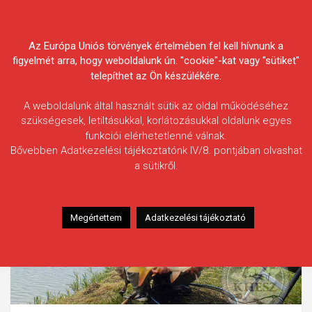
Skip
Körösvidéki Horgász
to
content
Az Európa Uniós törvények értelmében fel kell hívnunk a
Egyesületek Szövetsége
figyelmét arra, hogy weboldalunk ún. "cookie"-kat vagy "sütiket"
telepíthet az Ön készülékére.
A weboldalunk által használt sütik az oldal működéséhez
szükségesek, letiltásukkal, korlátozásukkal oldalunk egyes
funkciói elérhetetlenné válnak.
Bővebben Adatkezelési tájékoztatónk IV/8. pontjában olvashat
a sütikről.
Megértettem
Adatkezelési tájékoztató