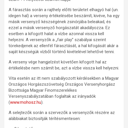
A fárasztás során a rajthely előtti területet elhagyó hal (un.
idegen hal) a verseny értékelésébe beszámít, kivéve, ha egy
másik versenyző készségének zsinórjába beleakad, és
ezzel a másik versenyző horgászatát akadályozza. Ez
esetben a kifogott halat a vízbe azonnal vissza kell
helyezni. A versenyzők a „fair play” szabályai szerint
törekedjenek az ellenfél fárasztását, a hal kifogását akár a
saját készségük vízből történő kivételével lehetővé tenni.
A verseny vége hangjelzést követően kifogott hal az
értékelésbe nem számít be, azt a vízbe vissza kell helyezni.
Vita esetén az itt nem szabályozott kérdésekben a Magyar
Országos Horgászszövetség Országos Versenyhorgász
Bizottsága Magyar Finomszerelékes
Versenyszabályzatában foglaltak az irányadók
(
www.mohosz.hu
).
A selejtezők során a szervezők a versenyzők részére az
alábbiakat biztosítják térítésmentesen: