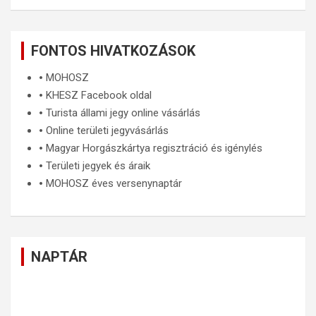
FONTOS HIVATKOZÁSOK
🞄
MOHOSZ
🞄
KHESZ Facebook oldal
🞄
Turista állami jegy online vásárlás
🞄
Online területi jegyvásárlás
🞄
Magyar Horgászkártya regisztráció és igénylés
🞄
Területi jegyek és áraik
🞄
MOHOSZ éves versenynaptár
NAPTÁR