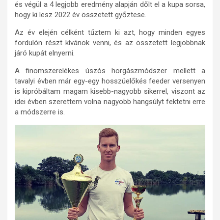
és végül a 4 legjobb eredmény alapján dőlt el a kupa sorsa,
hogy ki lesz 2022 év összetett győztese.
Az év elején célként tűztem ki azt, hogy minden egyes
fordulón részt kívánok venni, és az összetett legjobbnak
járó kupát elnyerni.
A finomszerelékes úszós horgászmódszer mellett a
tavalyi évben már egy-egy hosszúelőkés feeder versenyen
is kipróbáltam magam kisebb-nagyobb sikerrel, viszont az
idei évben szerettem volna nagyobb hangsúlyt fektetni erre
a módszerre is.