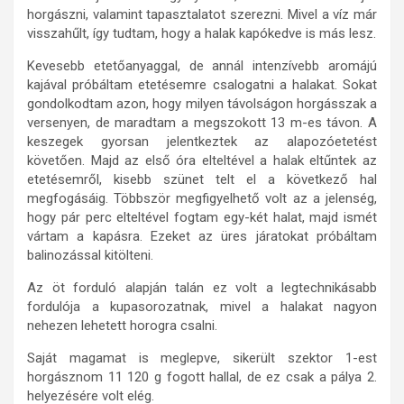
horgászni, valamint tapasztalatot szerezni. Mivel a víz már
visszahűlt, így tudtam, hogy a halak kapókedve is más lesz.
Kevesebb etetőanyaggal, de annál intenzívebb aromájú
kajával próbáltam etetésemre csalogatni a halakat. Sokat
gondolkodtam azon, hogy milyen távolságon horgásszak a
versenyen, de maradtam a megszokott 13 m-es távon. A
keszegek gyorsan jelentkeztek az alapozóetetést
követően. Majd az első óra elteltével a halak eltűntek az
etetésemről, kisebb szünet telt el a következő hal
megfogásáig. Többször megfigyelhető volt az a jelenség,
hogy pár perc elteltével fogtam egy-két halat, majd ismét
vártam a kapásra. Ezeket az üres járatokat próbáltam
balinozással kitölteni.
Az öt forduló alapján talán ez volt a legtechnikásabb
fordulója a kupasorozatnak, mivel a halakat nagyon
nehezen lehetett horogra csalni.
Saját magamat is meglepve, sikerült szektor 1-est
horgásznom 11 120 g fogott hallal, de ez csak a pálya 2.
helyezésére volt elég.