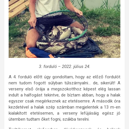
3. forduló – 2022. július 24.
A 4. forduló előtt úgy gondoltam, hogy az előző fordulót
nem tudom fogott súlyban túlszárnyalni… de, sikerült! A
verseny első órája a megszokotthoz képest elég lassan
indult a halfogást tekintve, de bíztam abban, hogy a halak
egyszer csak megérkeznek az etetésemre. A második óra
kezdetével a halak szép számban megjelentek a 13 m-en
kialakított etetésemen, a verseny lefújásáig egész jó
ütemben tudtam őket fogni, szákba terelni.