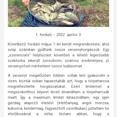
1. forduló – 2022. április 3.
Következő forduló május 1-én került megrendezésre, ahol
szép számban gyűltünk össze versenyhorgászok. Egy
„szerencsés” helyhúzást követően a lehető legerősebb
szektorba sikerült sorsolnom, számos eredményes, jó
versenyzővel mérhettem össze tudásomat.
A versenyt megelőzően többen voltak kint gyakorolni a
vízen, köztük sokan tapasztalták azt, hogy a törpeharcsa
megnehezítette horgászatukat. Ezért limitemet a
megszokotthoz képest kicsit átvariáltam a törpeharcsák
miatt. Így a maximum limitet kihasználtam, egy igen
gazdag alapozó etetést (etetőanyag, angol morzsa,
kukorica, kendermag, fagyasztott csontkukac) juttattam be
etetőkosárral a vízbe, bíztam abban, hogy a