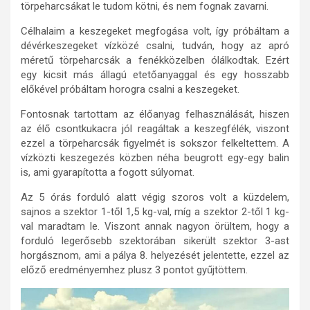
törpeharcsákat le tudom kötni, és nem fognak zavarni.
Célhalaim a keszegeket megfogása volt, így próbáltam a
dévérkeszegeket vízközé csalni, tudván, hogy az apró
méretű törpeharcsák a fenékközelben ólálkodtak. Ezért
egy kicsit más állagú etetőanyaggal és egy hosszabb
előkével próbáltam horogra csalni a keszegeket.
Fontosnak tartottam az élőanyag felhasználását, hiszen
az élő csontkukacra jól reagáltak a keszegfélék, viszont
ezzel a törpeharcsák figyelmét is sokszor felkeltettem. A
vízközti keszegezés közben néha beugrott egy-egy balin
is, ami gyarapította a fogott súlyomat.
Az 5 órás forduló alatt végig szoros volt a küzdelem,
sajnos a szektor 1-től 1,5 kg-val, míg a szektor 2-től 1 kg-
val maradtam le. Viszont annak nagyon örültem, hogy a
forduló legerősebb szektorában sikerült szektor 3-ast
horgásznom, ami a pálya 8. helyezését jelentette, ezzel az
előző eredményemhez plusz 3 pontot gyűjtöttem.