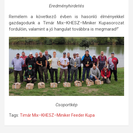
Eredményhirdetés
Remélem a következő évben is hasonló élményekkel
gazdagodunk a Timár Mix–KHESZ–Miniker Kupasorozat
fordulóin, valamint a jó hangulat továbbra is megmarad!”
Csoportkép
Tags:
Timár Mix–KHESZ–Miniker Feeder Kupa