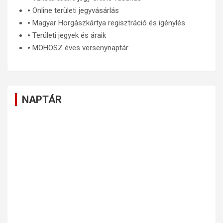
🞄
Online területi jegyvásárlás
🞄
Magyar Horgászkártya regisztráció és igénylés
🞄
Területi jegyek és áraik
🞄
MOHOSZ éves versenynaptár
NAPTÁR