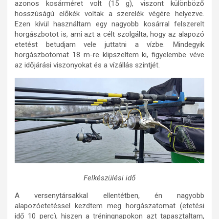
azonos kosárméret volt (15 g), viszont különböző
hosszúságú előkék voltak a szerelék végére helyezve.
Ezen kívül használtam egy nagyobb kosárral felszerelt
horgászbotot is, ami azt a célt szolgálta, hogy az alapozó
etetést betudjam vele juttatni a vízbe. Mindegyik
horgászbotomat 18 m-re klipszeltem ki, figyelembe véve
az időjárási viszonyokat és a vízállás szintjét.
Felkészülési idő
A versenytársakkal ellentétben, én nagyobb
alapozóetetéssel kezdtem meg horgászatomat (etetési
idő 10 perc), hiszen a tréningnapokon azt tapasztaltam,