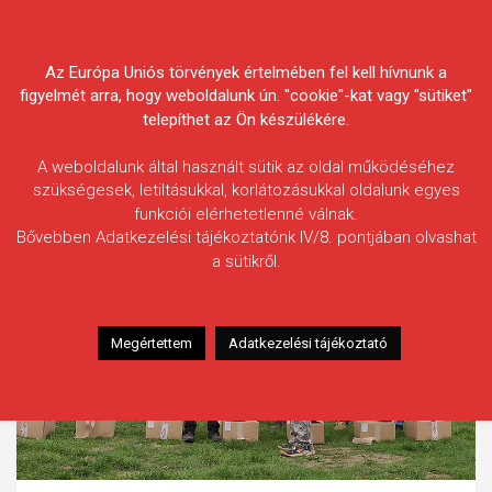
Skip
Körösvidéki Horgász
to
content
Az Európa Uniós törvények értelmében fel kell hívnunk a
Egyesületek Szövetsége
figyelmét arra, hogy weboldalunk ún. "cookie"-kat vagy "sütiket"
telepíthet az Ön készülékére.
A weboldalunk által használt sütik az oldal működéséhez
szükségesek, letiltásukkal, korlátozásukkal oldalunk egyes
funkciói elérhetetlenné válnak.
Bővebben Adatkezelési tájékoztatónk IV/8. pontjában olvashat
a sütikről.
Megértettem
Adatkezelési tájékoztató