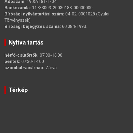
Adószám:
19059181-1-04
Bankszámla:
11733003-20030188-00000000
Bírósági nyilvántartási szám:
04-02-0001028 (Gyulai
Törvényszék)
Bírósági bejegyzés száma:
60.084/1993.
Nyitva tartás
hétfő-csütörtök:
07:30-16:00
péntek:
07:30-14:00
szombat-vasárnap:
Zárva
Térkép