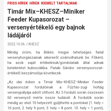
FRISS HÍREK
HÍREK
KIEMELT TARTALMAK
Timár Mix–KHESZ–Miniker
Feeder Kupasorozat –
versenyértékelő egy bajnok
ládájáról
2022.10.06.
KHESZ
Mindig öröm, ha Békés megye tehetséges fiatal
versenyhorgászainak sikereiről számolhatunk be. Főként,
ha azok saját értékelésük/gondolataik által adnak
betekintést kulisszáikba. Pataki Sándor versenysorozat-
értékelő beszámolója következik:
„Az idei évben a Timár Mix–KHESZ–Miniker Feeder
Kupasorozat fordulóinak a Fűzfás-zugi holtág
versenypályája adott otthont. Az 5 forduló során összesen
60 versenyző mérte össze tudását. A fordulók során
mindig az első 10 helyezett gyűjthette a pontokat (1. hely =
10 pont, 2. hely 9 pont, 3. hely = 8 pont…10. hely = 1 pont),