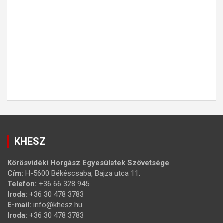
KHESZ
Körösvidéki Horgász Egyesületek Szövetsége
Cím:
H-5600 Békéscsaba, Bajza utca 11.
Telefon:
+36 66 328 945
Iroda:
+36 30 478 3783
E-mail:
info@khesz.hu
Iroda:
+36 30 478 3783