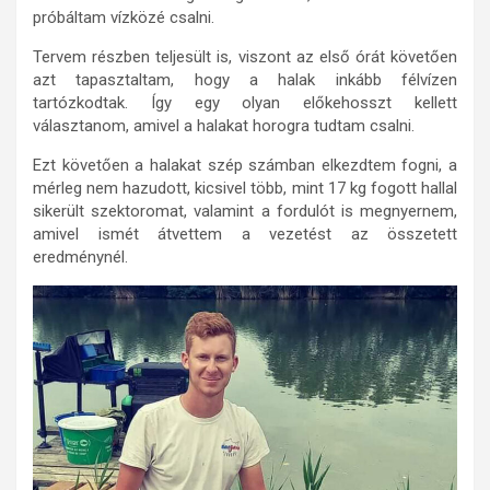
próbáltam vízközé csalni.
Tervem részben teljesült is, viszont az első órát követően
azt tapasztaltam, hogy a halak inkább félvízen
tartózkodtak. Így egy olyan előkehosszt kellett
választanom, amivel a halakat horogra tudtam csalni.
Ezt követően a halakat szép számban elkezdtem fogni, a
mérleg nem hazudott, kicsivel több, mint 17 kg fogott hallal
sikerült szektoromat, valamint a fordulót is megnyernem,
amivel ismét átvettem a vezetést az összetett
eredménynél.