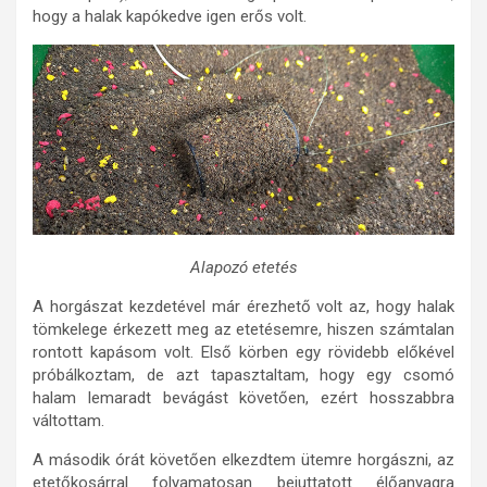
hogy a halak kapókedve igen erős volt.
Alapozó etetés
A horgászat kezdetével már érezhető volt az, hogy halak
tömkelege érkezett meg az etetésemre, hiszen számtalan
rontott kapásom volt. Első körben egy rövidebb előkével
próbálkoztam, de azt tapasztaltam, hogy egy csomó
halam lemaradt bevágást követően, ezért hosszabbra
váltottam.
A második órát követően elkezdtem ütemre horgászni, az
etetőkosárral folyamatosan bejuttatott élőanyagra