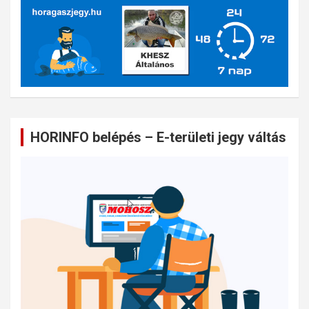
HORINFO belépés – E-területi jegy váltás