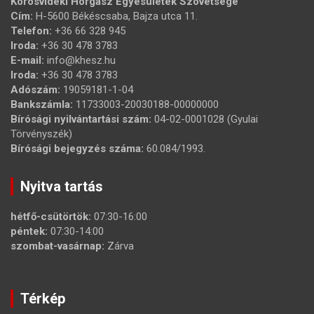
Körösvidéki Horgász Egyesületek Szövetsége
Cím:
H-5600 Békéscsaba, Bajza utca 11.
Telefon:
+36 66 328 945
Iroda:
+36 30 478 3783
E-mail:
info@khesz.hu
Iroda:
+36 30 478 3783
Adószám:
19059181-1-04
Bankszámla:
11733003-20030188-00000000
Bírósági nyilvántartási szám:
04-02-0001028 (Gyulai
Törvényszék)
Bírósági bejegyzés száma:
60.084/1993.
Nyitva tartás
hétfő-csütörtök:
07:30-16:00
péntek:
07:30-14:00
szombat-vasárnap:
Zárva
Térkép