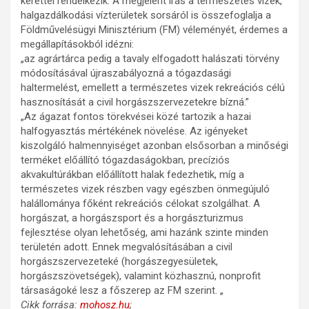
kerettel rendelkezik. A megjelent írás a természetes vizek,
halgazdálkodási vízterületek sorsáról is összefoglalja a
Földművelésügyi Minisztérium (FM) véleményét, érdemes a
megállapításokból idézni:
„az agrártárca pedig a tavaly elfogadott halászati törvény
módosításával újraszabályozná a tógazdasági
haltermelést, emellett a természetes vizek rekreációs célú
hasznosítását a civil horgászszervezetekre bízná.”
„Az ágazat fontos törekvései közé tartozik a hazai
halfogyasztás mértékének növelése. Az igényeket
kiszolgáló halmennyiséget azonban elsősorban a minőségi
terméket előállító tógazdaságokban, precíziós
akvakultúrákban előállított halak fedezhetik, míg a
természetes vizek részben vagy egészben önmegújuló
halállománya főként rekreációs célokat szolgálhat. A
horgászat, a horgászsport és a horgászturizmus
fejlesztése olyan lehetőség, ami hazánk szinte minden
területén adott. Ennek megvalósításában a civil
horgászszervezeteké (horgászegyesületek,
horgászszövetségek), valamint közhasznú, nonprofit
társaságoké lesz a főszerep az FM szerint. „
Cikk forrása:
mohosz.hu
;