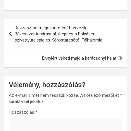
Bejegyzés
Duzzasztás megszüntetését tervezik
navigáció
Békésszentandrásnál, útépítés a Folyáséri
szivattyútelepig és Köröstarcsától Félhalomig
Ennyiért veheti majd a karácsonyi halat
Vélemény, hozzászólás?
Az e-mail címet nem tesszük közzé.
A kötelező mezőket
*
karakterrel jelöltük
Hozzászólás
*