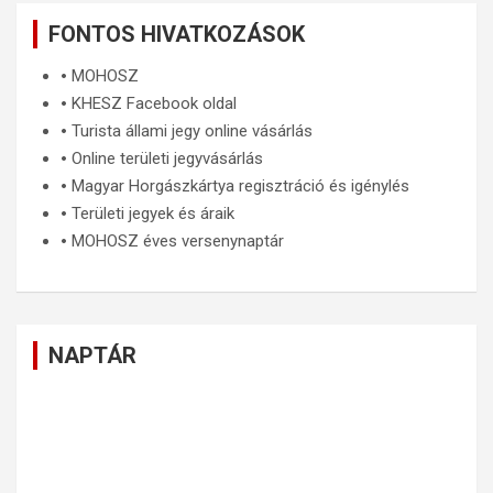
FONTOS HIVATKOZÁSOK
🞄
MOHOSZ
🞄
KHESZ Facebook oldal
🞄
Turista állami jegy online vásárlás
🞄
Online területi jegyvásárlás
🞄
Magyar Horgászkártya regisztráció és igénylés
🞄
Területi jegyek és áraik
🞄
MOHOSZ éves versenynaptár
NAPTÁR