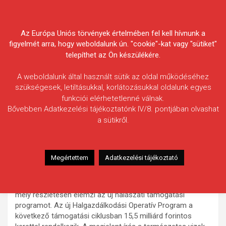
Skip
Körösvidéki Horgász
to
content
Az Európa Uniós törvények értelmében fel kell hívnunk a
Egyesületek Szövetsége
figyelmét arra, hogy weboldalunk ún. "cookie"-kat vagy "sütiket"
telepíthet az Ön készülékére.
A weboldalunk által használt sütik az oldal működéséhez
szükségesek, letiltásukkal, korlátozásukkal oldalunk egyes
funkciói elérhetetlenné válnak.
HÍREK
Bővebben Adatkezelési tájékoztatónk IV/8. pontjában olvashat
a sütikről.
Véglegesítésre vár az új halászati
támogatási program
2014.11.05.
morneo.it
Megértettem
Adatkezelési tájékoztató
„Véglegesítésre vár az új halászati támogatási program”
címmel jelent meg hétfőn a
Napi Gazdaság cikk
e
,
mely részletesen elemzi az új halászati támogatási
programot. Az új Halgazdálkodási Operatív Program a
következő támogatási ciklusban 15,5 milliárd forintos