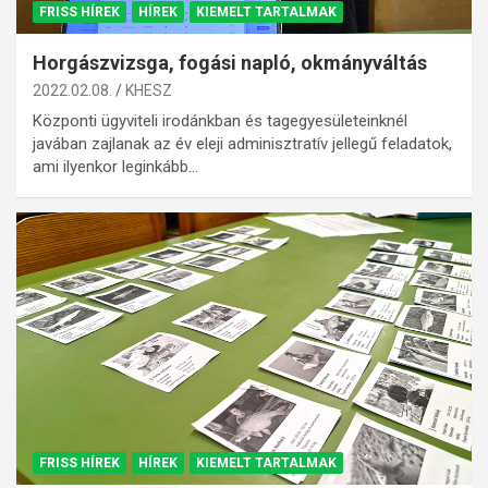
FRISS HÍREK
HÍREK
KIEMELT TARTALMAK
Horgászvizsga, fogási napló, okmányváltás
2022.02.08.
KHESZ
Központi ügyviteli irodánkban és tagegyesületeinknél
javában zajlanak az év eleji adminisztratív jellegű feladatok,
ami ilyenkor leginkább…
FRISS HÍREK
HÍREK
KIEMELT TARTALMAK