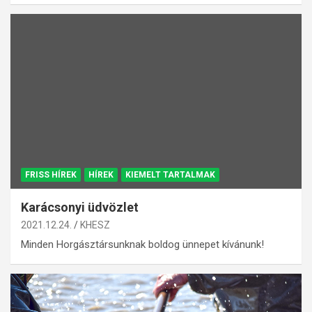
FRISS HÍREK
HÍREK
KIEMELT TARTALMAK
Karácsonyi üdvözlet
2021.12.24.
KHESZ
Minden Horgásztársunknak boldog ünnepet kívánunk!