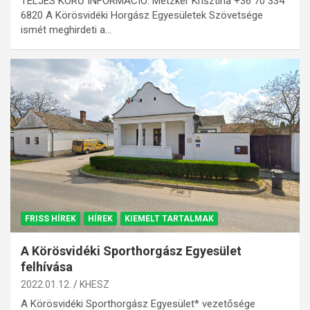
TELJES KÖRŰ INFORMÁCIÓ: Metzker Krisztina +36 70 334
6820 A Körösvidéki Horgász Egyesületek Szövetsége
ismét meghirdeti a…
FRISS HÍREK
HÍREK
KIEMELT TARTALMAK
A Körösvidéki Sporthorgász Egyesület
felhívása
2022.01.12.
KHESZ
A Körösvidéki Sporthorgász Egyesület* vezetősége