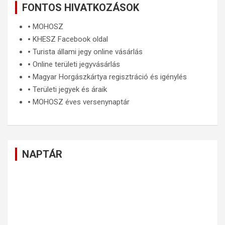
FONTOS HIVATKOZÁSOK
🞄
MOHOSZ
🞄
KHESZ Facebook oldal
🞄
Turista állami jegy online vásárlás
🞄
Online területi jegyvásárlás
🞄
Magyar Horgászkártya regisztráció és igénylés
🞄
Területi jegyek és áraik
🞄
MOHOSZ éves versenynaptár
NAPTÁR