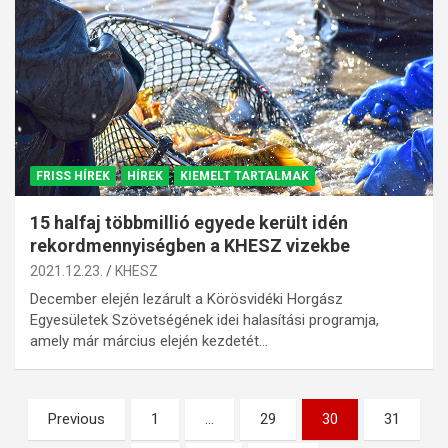
FRISS HÍREK
HÍREK
KIEMELT TARTALMAK
15 halfaj többmillió egyede került idén
rekordmennyiségben a KHESZ vizekbe
2021.12.23.
KHESZ
December elején lezárult a Körösvidéki Horgász
Egyesületek Szövetségének idei halasítási programja,
amely már március elején kezdetét…
Bejegyzések
Previous
1
…
29
30
31
lapozása