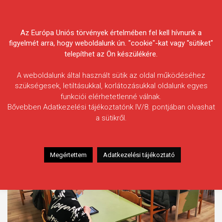
Skip
Körösvidéki Horgász
to
content
Az Európa Uniós törvények értelmében fel kell hívnunk a
Egyesületek Szövetsége
figyelmét arra, hogy weboldalunk ún. "cookie"-kat vagy "sütiket"
telepíthet az Ön készülékére.
A weboldalunk által használt sütik az oldal működéséhez
szükségesek, letiltásukkal, korlátozásukkal oldalunk egyes
funkciói elérhetetlenné válnak.
Kategória:
Kiemelt tartalmak
Bővebben Adatkezelési tájékoztatónk IV/8. pontjában olvashat
a sütikről.
Megértettem
Adatkezelési tájékoztató