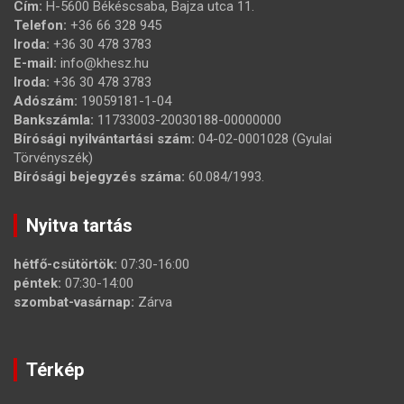
Cím:
H-5600 Békéscsaba, Bajza utca 11.
Telefon:
+36 66 328 945
Iroda:
+36 30 478 3783
E-mail:
info@khesz.hu
Iroda:
+36 30 478 3783
Adószám:
19059181-1-04
Bankszámla:
11733003-20030188-00000000
Bírósági nyilvántartási szám:
04-02-0001028 (Gyulai
Törvényszék)
Bírósági bejegyzés száma:
60.084/1993.
Nyitva tartás
hétfő-csütörtök:
07:30-16:00
péntek:
07:30-14:00
szombat-vasárnap:
Zárva
Térkép