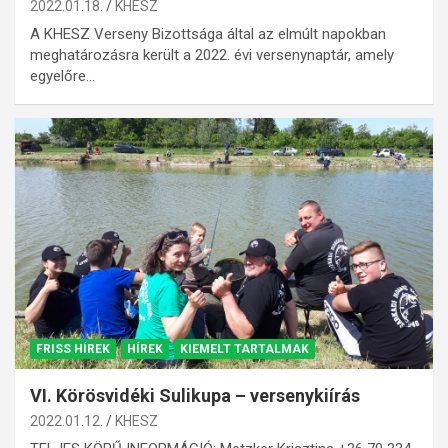
2022.01.18.
KHESZ
A KHESZ Verseny Bizottsága által az elmúlt napokban
meghatározásra került a 2022. évi versenynaptár, amely
egyelőre…
FRISS HÍREK
HÍREK
KIEMELT TARTALMAK
VI. Körösvidéki Sulikupa – versenykiírás
2022.01.12.
KHESZ