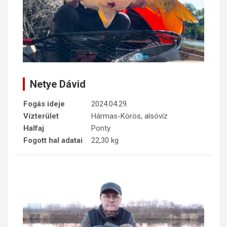
Netye Dávid
Fogás ideje
2024.04.29.
Vízterület
Hármas-Körös, alsóvíz
Halfaj
Ponty
Fogott hal adatai
22,30 kg