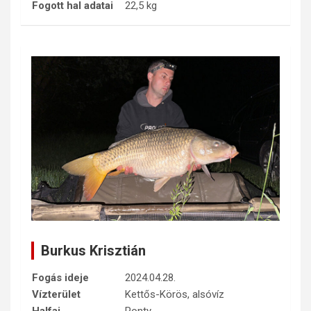
Fogott hal adatai
22,5 kg
Burkus Krisztián
Fogás ideje
2024.04.28.
Vízterület
Kettős-Körös, alsóvíz
Halfaj
Ponty