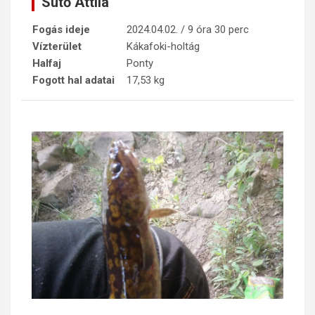
Sütő Attila
Fogás ideje
2024.04.02. / 9 óra 30 perc
Vízterület
Kákafoki-holtág
Halfaj
Ponty
Fogott hal adatai
17,53 kg