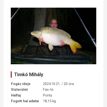
Timkó Mihály
Fogás ideje
2024.10.21. / 20 óra
Vízterület
Fás-tó
Halfaj
Ponty
Fogott hal adatai
18,15 kg