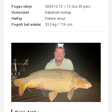
Fogás ideje
2024.12.13. / 13 óra 30 perc
Vízterület
Kákafoki-holtág
Halfaj
Fekete amur
Fogott hal adatai
33,5 kg / 116 cm