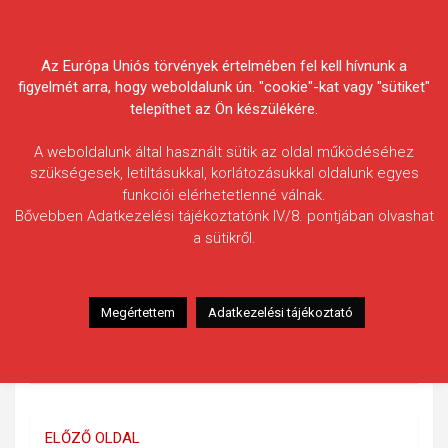
Skip
Körösvidéki Horgász
to
content
Az Európa Uniós törvények értelmében fel kell hívnunk a
Egyesületek Szövetsége
figyelmét arra, hogy weboldalunk ún. "cookie"-kat vagy "sütiket"
telepíthet az Ön készülékére.
A weboldalunk által használt sütik az oldal működéséhez
szükségesek, letiltásukkal, korlátozásukkal oldalunk egyes
funkciói elérhetetlenné válnak.
Bővebben Adatkezelési tájékoztatónk IV/8. pontjában olvashat
2024. évi fogási
a sütikről.
beszámolók
Megértettem
Adatkezelési tájékoztató
részletekért kattintson a
fényképre
ELŐZŐ OLDAL