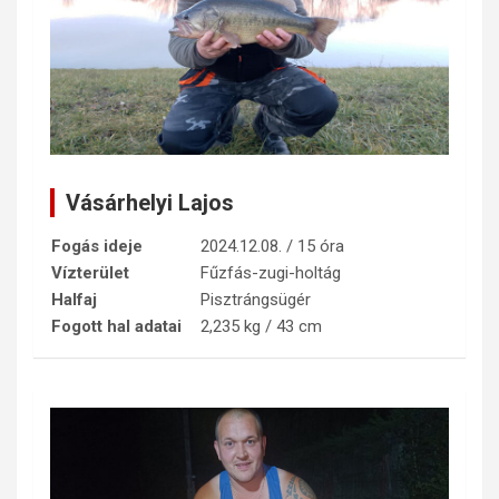
Vásárhelyi Lajos
Fogás ideje
2024.12.08. / 15 óra
Vízterület
Fűzfás-zugi-holtág
Halfaj
Pisztrángsügér
Fogott hal adatai
2,235 kg / 43 cm