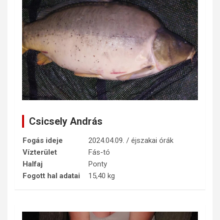
Csicsely András
Fogás ideje
2024.04.09. / éjszakai órák
Vízterület
Fás-tó
Halfaj
Ponty
Fogott hal adatai
15,40 kg