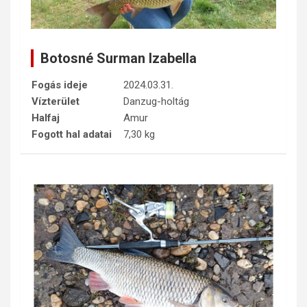
Botosné Surman Izabella
Fogás ideje
2024.03.31.
Vízterület
Danzug-holtág
Halfaj
Amur
Fogott hal adatai
7,30 kg