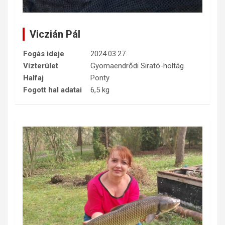
Viczián Pál
Fogás ideje
2024.03.27.
Vízterület
Gyomaendrődi Sirató-holtág
Halfaj
Ponty
Fogott hal adatai
6,5 kg