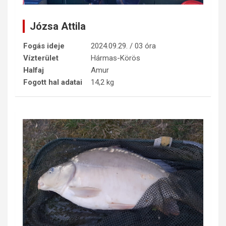
Józsa Attila
Fogás ideje
2024.09.29. / 03 óra
Vízterület
Hármas-Körös
Halfaj
Amur
Fogott hal adatai
14,2 kg