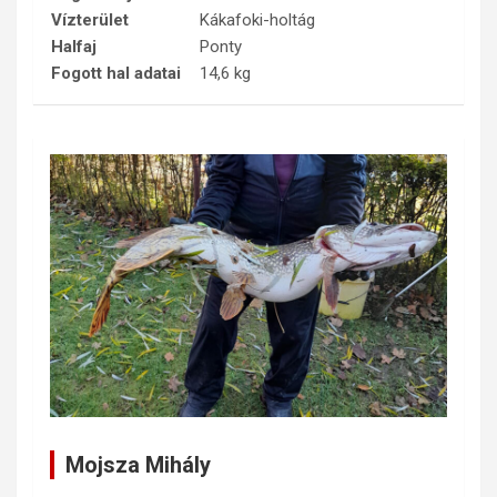
Vízterület
Kákafoki-holtág
Halfaj
Ponty
Fogott hal adatai
14,6 kg
Mojsza Mihály