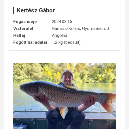
Kertész Gábor
Fogás ideje
2024.03.15.
Vízterület
Hármas-Körös, Gyomaendrőd
Halfaj
Angolna
Fogott hal adatai
1,2 kg (becsült)