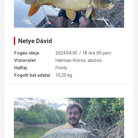
Netye Dávid
Fogás ideje
2024.04.30. / 18 óra 09 perc
Vízterület
Hármas-Körös, alsóvíz
Halfaj
Ponty
Fogott hal adatai
10,20 kg