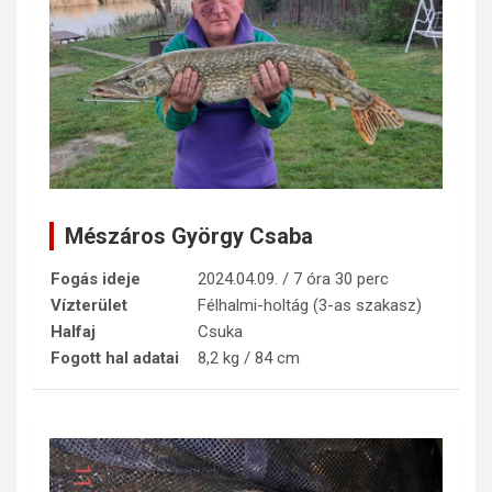
Mészáros György Csaba
Fogás ideje
2024.04.09. / 7 óra 30 perc
Vízterület
Félhalmi-holtág (3-as szakasz)
Halfaj
Csuka
Fogott hal adatai
8,2 kg / 84 cm