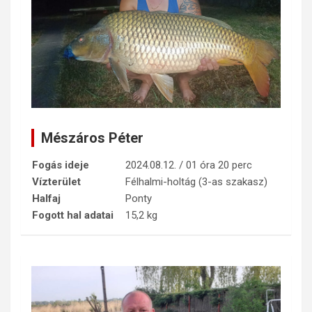
Mészáros Péter
Fogás ideje
2024.08.12. / 01 óra 20 perc
Vízterület
Félhalmi-holtág (3-as szakasz)
Halfaj
Ponty
Fogott hal adatai
15,2 kg