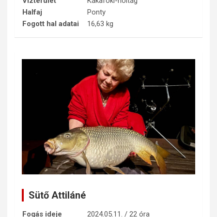
Vízterület
Kákafoki-holtág
Halfaj
Ponty
Fogott hal adatai
16,63 kg
Sütő Attiláné
Fogás ideje
2024.05.11. / 22 óra