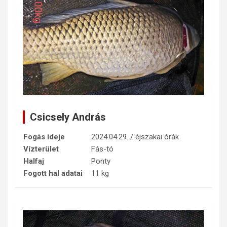
Csicsely András
Fogás ideje
2024.04.29. / éjszakai órák
Vízterület
Fás-tó
Halfaj
Ponty
Fogott hal adatai
11 kg