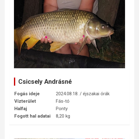
Csicsely Andrásné
Fogás ideje
2024.08.18. / éjszakai órák
Vízterület
Fás-tó
Halfaj
Ponty
Fogott hal adatai
8,20 kg