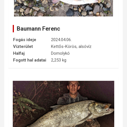
Baumann Ferenc
Fogás ideje
2024.04.06.
Vízterület
Kettős-Körös, alsóvíz
Halfaj
Domolykó
Fogott hal adatai
2,253 kg